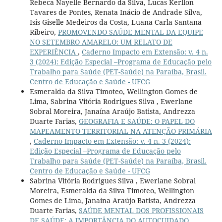
Rebeca Nayelle Bernardo da Silva, Lucas Kerllon
Tavares de Pontes, Renata Inácio de Andrade Silva,
Isis Giselle Medeiros da Costa, Luana Carla Santana
Ribeiro,
PROMOVENDO SAÚDE MENTAL DA EQUIPE
NO SETEMBRO AMARELO: UM RELATO DE
EXPERIÊNCIA
,
Caderno Impacto em Extensão: v. 4 n.
3 (2024): Edição Especial –Programa de Educação pelo
Trabalho para Saúde (PET-Saúde) na Paraíba, Brasil.
Centro de Educação e Saúde - UFCG
Esmeralda da Silva Timoteo, Wellington Gomes de
Lima, Sabrina Vitória Rodrigues Silva , Ewerlane
Sobral Moreira, Janaína Araújo Batista, Andrezza
Duarte Farias,
GEOGRAFIA E SAÚDE: O PAPEL DO
MAPEAMENTO TERRITORIAL NA ATENÇÃO PRIMÁRIA
,
Caderno Impacto em Extensão: v. 4 n. 3 (2024):
Edição Especial –Programa de Educação pelo
Trabalho para Saúde (PET-Saúde) na Paraíba, Brasil.
Centro de Educação e Saúde - UFCG
Sabrina Vitória Rodrigues Silva , Ewerlane Sobral
Moreira, Esmeralda da Silva Timoteo, Wellington
Gomes de Lima, Janaína Araújo Batista, Andrezza
Duarte Farias,
SAÚDE MENTAL DOS PROFISSIONAIS
DE SAÚDE: A IMPORTÂNCIA DO AUTOCUIDADO
,