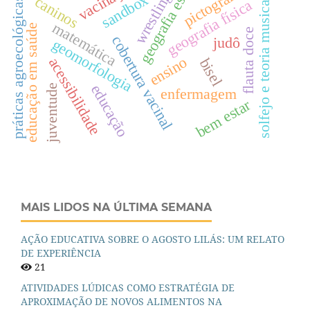
geografia escolar
pictogramas
vacinação
wrestling
sandbox
caninos
práticas agroecológicas
solfejo e teoria musical
geografia física
matemática
educação em saúde
flauta doce
cobertura vacinal
judô
geomorfologia
ensino
acessibilidade
bisel
educação
juventude
enfermagem
bem estar
MAIS LIDOS NA ÚLTIMA SEMANA
AÇÃO EDUCATIVA SOBRE O AGOSTO LILÁS: UM RELATO
DE EXPERIÊNCIA
21
ATIVIDADES LÚDICAS COMO ESTRATÉGIA DE
APROXIMAÇÃO DE NOVOS ALIMENTOS NA