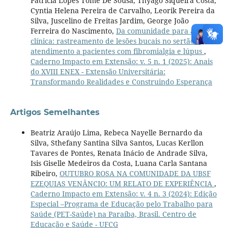
Patrícia Lopes Tomé De Sousa, Thyago Siqueira Costa,
Cyntia Helena Pereira de Carvalho, Leorik Pereira da
Silva, Juscelino de Freitas Jardim, George João
Ferreira do Nascimento,
Da comunidade para a
clínica: rastreamento de lesões bucais no sertão e
atendimento a pacientes com fibromialgia e lúpus
,
Caderno Impacto em Extensão: v. 5 n. 1 (2025): Anais
do XVIII ENEX - Extensão Universitária:
Transformando Realidades e Construindo Esperança
Artigos Semelhantes
Beatriz Araújo Lima, Rebeca Nayelle Bernardo da
Silva, Sthefany Santina Silva Santos, Lucas Kerllon
Tavares de Pontes, Renata Inácio de Andrade Silva,
Isis Giselle Medeiros da Costa, Luana Carla Santana
Ribeiro,
OUTUBRO ROSA NA COMUNIDADE DA UBSF
EZEQUIAS VENÂNCIO: UM RELATO DE EXPERIÊNCIA
,
Caderno Impacto em Extensão: v. 4 n. 3 (2024): Edição
Especial –Programa de Educação pelo Trabalho para
Saúde (PET-Saúde) na Paraíba, Brasil. Centro de
Educação e Saúde - UFCG