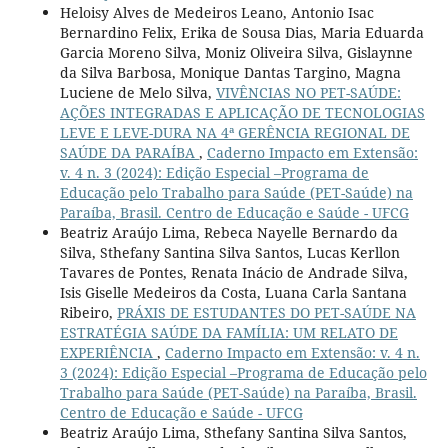
Heloisy Alves de Medeiros Leano, Antonio Isac
Bernardino Felix, Erika de Sousa Dias, Maria Eduarda
Garcia Moreno Silva, Moniz Oliveira Silva, Gislaynne
da Silva Barbosa, Monique Dantas Targino, Magna
Luciene de Melo Silva,
VIVÊNCIAS NO PET-SAÚDE:
AÇÕES INTEGRADAS E APLICAÇÃO DE TECNOLOGIAS
LEVE E LEVE-DURA NA 4ª GERÊNCIA REGIONAL DE
SAÚDE DA PARAÍBA
,
Caderno Impacto em Extensão:
v. 4 n. 3 (2024): Edição Especial –Programa de
Educação pelo Trabalho para Saúde (PET-Saúde) na
Paraíba, Brasil. Centro de Educação e Saúde - UFCG
Beatriz Araújo Lima, Rebeca Nayelle Bernardo da
Silva, Sthefany Santina Silva Santos, Lucas Kerllon
Tavares de Pontes, Renata Inácio de Andrade Silva,
Isis Giselle Medeiros da Costa, Luana Carla Santana
Ribeiro,
PRÁXIS DE ESTUDANTES DO PET-SAÚDE NA
ESTRATÉGIA SAÚDE DA FAMÍLIA: UM RELATO DE
EXPERIÊNCIA
,
Caderno Impacto em Extensão: v. 4 n.
3 (2024): Edição Especial –Programa de Educação pelo
Trabalho para Saúde (PET-Saúde) na Paraíba, Brasil.
Centro de Educação e Saúde - UFCG
Beatriz Araújo Lima, Sthefany Santina Silva Santos,