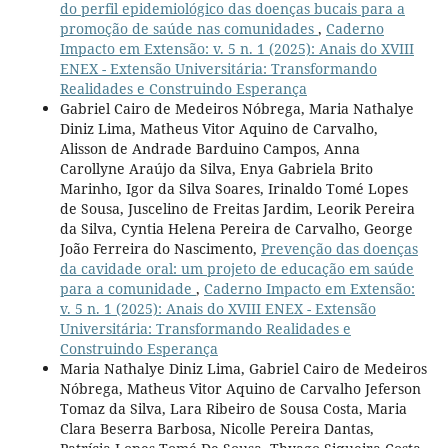
do perfil epidemiológico das doenças bucais para a
promoção de saúde nas comunidades
,
Caderno
Impacto em Extensão: v. 5 n. 1 (2025): Anais do XVIII
ENEX - Extensão Universitária: Transformando
Realidades e Construindo Esperança
Gabriel Cairo de Medeiros Nóbrega, Maria Nathalye
Diniz Lima, Matheus Vitor Aquino de Carvalho,
Alisson de Andrade Barduino Campos, Anna
Carollyne Araújo da Silva, Enya Gabriela Brito
Marinho, Igor da Silva Soares, Irinaldo Tomé Lopes
de Sousa, Juscelino de Freitas Jardim, Leorik Pereira
da Silva, Cyntia Helena Pereira de Carvalho, George
João Ferreira do Nascimento,
Prevenção das doenças
da cavidade oral: um projeto de educação em saúde
para a comunidade
,
Caderno Impacto em Extensão:
v. 5 n. 1 (2025): Anais do XVIII ENEX - Extensão
Universitária: Transformando Realidades e
Construindo Esperança
Maria Nathalye Diniz Lima, Gabriel Cairo de Medeiros
Nóbrega, Matheus Vitor Aquino de Carvalho Jeferson
Tomaz da Silva, Lara Ribeiro de Sousa Costa, Maria
Clara Beserra Barbosa, Nicolle Pereira Dantas,