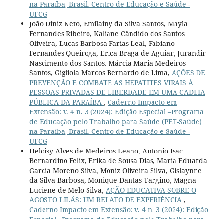
na Paraíba, Brasil. Centro de Educação e Saúde -
UFCG
João Diniz Neto, Emilainy da Silva Santos, Mayla
Fernandes Ribeiro, Kaliane Cândido dos Santos
Oliveira, Lucas Barbosa Farias Leal, Fabiano
Fernandes Queiroga, Erica Braga de Aguiar, Jurandir
Nascimento dos Santos, Márcia Maria Medeiros
Santos, Gigliola Marcos Bernardo de Lima,
AÇÕES DE
PREVENÇÃO E COMBATE AS HEPATITES VIRAIS À
PESSOAS PRIVADAS DE LIBERDADE EM UMA CADEIA
PÚBLICA DA PARAÍBA
,
Caderno Impacto em
Extensão: v. 4 n. 3 (2024): Edição Especial –Programa
de Educação pelo Trabalho para Saúde (PET-Saúde)
na Paraíba, Brasil. Centro de Educação e Saúde -
UFCG
Heloisy Alves de Medeiros Leano, Antonio Isac
Bernardino Felix, Erika de Sousa Dias, Maria Eduarda
Garcia Moreno Silva, Moniz Oliveira Silva, Gislaynne
da Silva Barbosa, Monique Dantas Targino, Magna
Luciene de Melo Silva,
AÇÃO EDUCATIVA SOBRE O
AGOSTO LILÁS: UM RELATO DE EXPERIÊNCIA
,
Caderno Impacto em Extensão: v. 4 n. 3 (2024): Edição