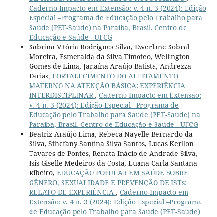
Caderno Impacto em Extensão: v. 4 n. 3 (2024): Edição
Especial –Programa de Educação pelo Trabalho para
Saúde (PET-Saúde) na Paraíba, Brasil. Centro de
Educação e Saúde - UFCG
Sabrina Vitória Rodrigues Silva, Ewerlane Sobral
Moreira, Esmeralda da Silva Timoteo, Wellington
Gomes de Lima, Janaína Araújo Batista, Andrezza
Farias,
FORTALECIMENTO DO ALEITAMENTO
MATERNO NA ATENÇÃO BÁSICA: EXPERIÊNCIA
INTERDISCIPLINAR
,
Caderno Impacto em Extensão:
v. 4 n. 3 (2024): Edição Especial –Programa de
Educação pelo Trabalho para Saúde (PET-Saúde) na
Paraíba, Brasil. Centro de Educação e Saúde - UFCG
Beatriz Araújo Lima, Rebeca Nayelle Bernardo da
Silva, Sthefany Santina Silva Santos, Lucas Kerllon
Tavares de Pontes, Renata Inácio de Andrade Silva,
Isis Giselle Medeiros da Costa, Luana Carla Santana
Ribeiro,
EDUCAÇÃO POPULAR EM SAÚDE SOBRE
GÊNERO, SEXUALIDADE E PREVENÇÃO DE ISTs:
RELATO DE EXPERIÊNCIA
,
Caderno Impacto em
Extensão: v. 4 n. 3 (2024): Edição Especial –Programa
de Educação pelo Trabalho para Saúde (PET-Saúde)