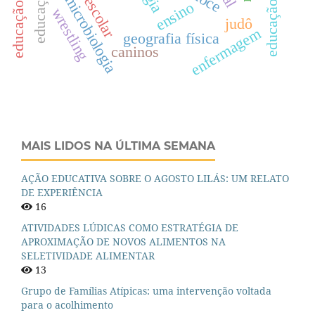
educação básica
microbiologia
ensino
wrestling
judô
enfermagem
geografia física
caninos
MAIS LIDOS NA ÚLTIMA SEMANA
AÇÃO EDUCATIVA SOBRE O AGOSTO LILÁS: UM RELATO
DE EXPERIÊNCIA
16
ATIVIDADES LÚDICAS COMO ESTRATÉGIA DE
APROXIMAÇÃO DE NOVOS ALIMENTOS NA
SELETIVIDADE ALIMENTAR
13
Grupo de Famílias Atípicas: uma intervenção voltada
para o acolhimento