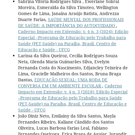
Sabrina Vitória Rodrigues Silva , Ewerlane Sobral
Moreira, Esmeralda da Silva Timoteo, Wellington
Gomes de Lima, Janaína Araújo Batista, Andrezza
Duarte Farias,
SAÚDE MENTAL DOS PROFISSIONAIS
DE SAÚDE: A IMPORTÂNCIA DO AUTOCUIDADO
,
Caderno Impacto em Extensão: v. 4 n. 3 (2024): Edição
Especial –Programa de Educação pelo Trabalho para
Saúde (PET-Saúde) na Paraíba, Brasil. Centro de
Educação e Saúde - UFCG
Larissa da Silva Queiroz, Cecília Rodrigues Souza
Neta, Glenda Maria Guimarães Silva, Evelym
Fernanda Costa do Nascimento, Edjancley Teixeira de
Lima, Gracielle Malheiros dos Santos, Bruna Braga
Dantas,
EDUCAÇÃO SEXUAL: UMA RODA DE
CONVERSA EM UM AMBIENTE ESCOLAR
,
Caderno
Impacto em Extensão: v. 4 n. 3 (2024): Edição Especial
–Programa de Educação pelo Trabalho para Saúde
(PET-Saúde) na Paraíba, Brasil. Centro de Educação e
Saúde - UFCG
João Diniz Neto, Emilainy da Silva Santos, Mayla
Fernandes Ribeiro, Kaliane Cândido dos Santos
Oliveira, Lucas Barbosa Farias Leal, Fabiano
Fernandes Queiroga, Erica Braga de Aguiar, Jurandir