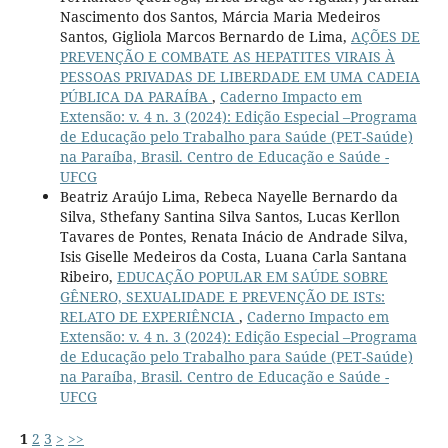
Nascimento dos Santos, Márcia Maria Medeiros
Santos, Gigliola Marcos Bernardo de Lima,
AÇÕES DE
PREVENÇÃO E COMBATE AS HEPATITES VIRAIS À
PESSOAS PRIVADAS DE LIBERDADE EM UMA CADEIA
PÚBLICA DA PARAÍBA
,
Caderno Impacto em
Extensão: v. 4 n. 3 (2024): Edição Especial –Programa
de Educação pelo Trabalho para Saúde (PET-Saúde)
na Paraíba, Brasil. Centro de Educação e Saúde -
UFCG
Beatriz Araújo Lima, Rebeca Nayelle Bernardo da
Silva, Sthefany Santina Silva Santos, Lucas Kerllon
Tavares de Pontes, Renata Inácio de Andrade Silva,
Isis Giselle Medeiros da Costa, Luana Carla Santana
Ribeiro,
EDUCAÇÃO POPULAR EM SAÚDE SOBRE
GÊNERO, SEXUALIDADE E PREVENÇÃO DE ISTs:
RELATO DE EXPERIÊNCIA
,
Caderno Impacto em
Extensão: v. 4 n. 3 (2024): Edição Especial –Programa
de Educação pelo Trabalho para Saúde (PET-Saúde)
na Paraíba, Brasil. Centro de Educação e Saúde -
UFCG
1
2
3
>
>>