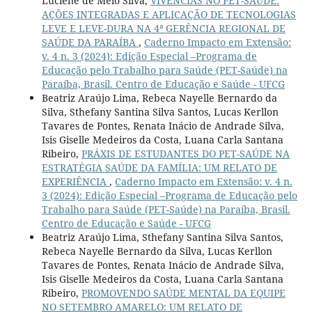
Luciene de Melo Silva,
VIVÊNCIAS NO PET-SAÚDE:
AÇÕES INTEGRADAS E APLICAÇÃO DE TECNOLOGIAS
LEVE E LEVE-DURA NA 4ª GERÊNCIA REGIONAL DE
SAÚDE DA PARAÍBA
,
Caderno Impacto em Extensão:
v. 4 n. 3 (2024): Edição Especial –Programa de
Educação pelo Trabalho para Saúde (PET-Saúde) na
Paraíba, Brasil. Centro de Educação e Saúde - UFCG
Beatriz Araújo Lima, Rebeca Nayelle Bernardo da
Silva, Sthefany Santina Silva Santos, Lucas Kerllon
Tavares de Pontes, Renata Inácio de Andrade Silva,
Isis Giselle Medeiros da Costa, Luana Carla Santana
Ribeiro,
PRÁXIS DE ESTUDANTES DO PET-SAÚDE NA
ESTRATÉGIA SAÚDE DA FAMÍLIA: UM RELATO DE
EXPERIÊNCIA
,
Caderno Impacto em Extensão: v. 4 n.
3 (2024): Edição Especial –Programa de Educação pelo
Trabalho para Saúde (PET-Saúde) na Paraíba, Brasil.
Centro de Educação e Saúde - UFCG
Beatriz Araújo Lima, Sthefany Santina Silva Santos,
Rebeca Nayelle Bernardo da Silva, Lucas Kerllon
Tavares de Pontes, Renata Inácio de Andrade Silva,
Isis Giselle Medeiros da Costa, Luana Carla Santana
Ribeiro,
PROMOVENDO SAÚDE MENTAL DA EQUIPE
NO SETEMBRO AMARELO: UM RELATO DE