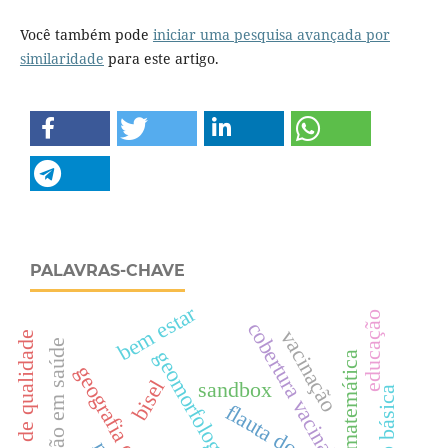
Você também pode
iniciar uma pesquisa avançada por
similaridade
para este artigo.
PALAVRAS-CHAVE
bem estar
educação
cobertura vacinal
vacinação
educação de qualidade
educação em saúde
geomorfologia
matemática
geografia escolar
bisel
sandbox
flauta doce