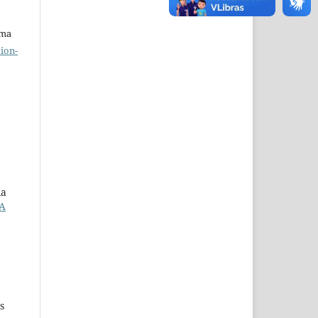
uma
ion-
ia
A
s