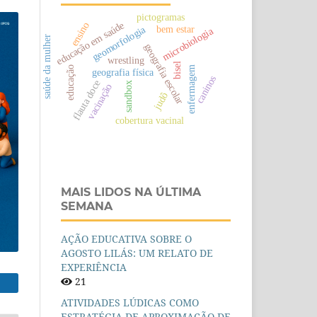
pictogramas
educação em saúde
ensino
bem estar
geomorfologia
microbiologia
saúde da mulher
geografia escolar
wrestling
bisel
educação
enfermagem
geografia física
caninos
flauta doce
sandbox
vacinação
judô
cobertura vacinal
MAIS LIDOS NA ÚLTIMA
SEMANA
AÇÃO EDUCATIVA SOBRE O
AGOSTO LILÁS: UM RELATO DE
EXPERIÊNCIA
21
ATIVIDADES LÚDICAS COMO
ESTRATÉGIA DE APROXIMAÇÃO DE