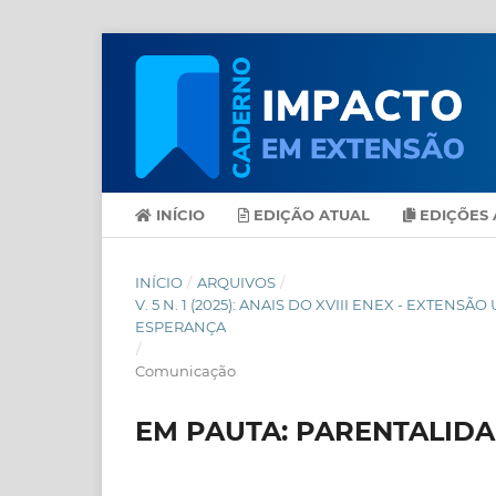
INÍCIO
EDIÇÃO ATUAL
EDIÇÕES 
INÍCIO
/
ARQUIVOS
/
V. 5 N. 1 (2025): ANAIS DO XVIII ENEX - EXT
ESPERANÇA
/
Comunicação
EM PAUTA: PARENTALIDA