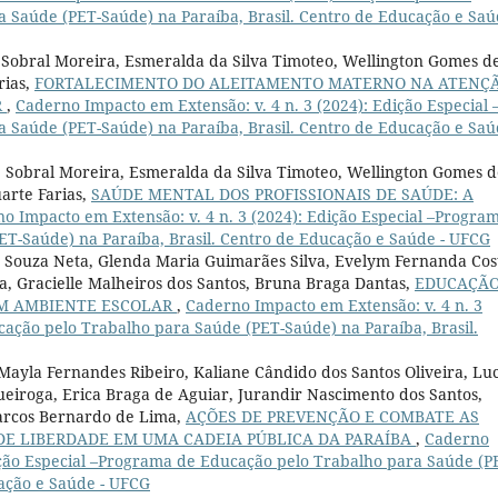
Saúde (PET-Saúde) na Paraíba, Brasil. Centro de Educação e Saú
e Sobral Moreira, Esmeralda da Silva Timoteo, Wellington Gomes d
rias,
FORTALECIMENTO DO ALEITAMENTO MATERNO NA ATENÇ
R
,
Caderno Impacto em Extensão: v. 4 n. 3 (2024): Edição Especial 
Saúde (PET-Saúde) na Paraíba, Brasil. Centro de Educação e Saú
ne Sobral Moreira, Esmeralda da Silva Timoteo, Wellington Gomes 
arte Farias,
SAÚDE MENTAL DOS PROFISSIONAIS DE SAÚDE: A
o Impacto em Extensão: v. 4 n. 3 (2024): Edição Especial –Progra
T-Saúde) na Paraíba, Brasil. Centro de Educação e Saúde - UFCG
es Souza Neta, Glenda Maria Guimarães Silva, Evelym Fernanda Cos
a, Gracielle Malheiros dos Santos, Bruna Braga Dantas,
EDUCAÇÃ
UM AMBIENTE ESCOLAR
,
Caderno Impacto em Extensão: v. 4 n. 3
cação pelo Trabalho para Saúde (PET-Saúde) na Paraíba, Brasil.
, Mayla Fernandes Ribeiro, Kaliane Cândido dos Santos Oliveira, Lu
ueiroga, Erica Braga de Aguiar, Jurandir Nascimento dos Santos,
Marcos Bernardo de Lima,
AÇÕES DE PREVENÇÃO E COMBATE AS
 DE LIBERDADE EM UMA CADEIA PÚBLICA DA PARAÍBA
,
Caderno
dição Especial –Programa de Educação pelo Trabalho para Saúde (P
cação e Saúde - UFCG