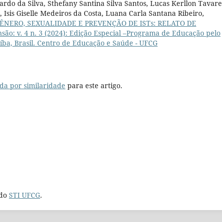
rdo da Silva, Sthefany Santina Silva Santos, Lucas Kerllon Tavare
 Isis Giselle Medeiros da Costa, Luana Carla Santana Ribeiro,
NERO, SEXUALIDADE E PREVENÇÃO DE ISTs: RELATO DE
ão: v. 4 n. 3 (2024): Edição Especial –Programa de Educação pelo
ba, Brasil. Centro de Educação e Saúde - UFCG
da por similaridade
para este artigo.
 do
STI UFCG
.