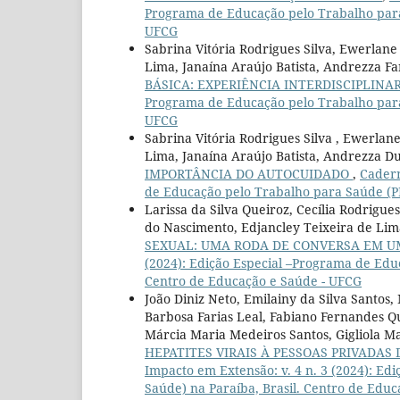
Programa de Educação pelo Trabalho para 
UFCG
Sabrina Vitória Rodrigues Silva, Ewerlan
Lima, Janaína Araújo Batista, Andrezza Fa
BÁSICA: EXPERIÊNCIA INTERDISCIPLINA
Programa de Educação pelo Trabalho para 
UFCG
Sabrina Vitória Rodrigues Silva , Ewerla
Lima, Janaína Araújo Batista, Andrezza Du
IMPORTÂNCIA DO AUTOCUIDADO
,
Cadern
de Educação pelo Trabalho para Saúde (PE
Larissa da Silva Queiroz, Cecília Rodrigu
do Nascimento, Edjancley Teixeira de Lim
SEXUAL: UMA RODA DE CONVERSA EM 
(2024): Edição Especial –Programa de Edu
Centro de Educação e Saúde - UFCG
João Diniz Neto, Emilainy da Silva Santos
Barbosa Farias Leal, Fabiano Fernandes Q
Márcia Maria Medeiros Santos, Gigliola 
HEPATITES VIRAIS À PESSOAS PRIVADAS
Impacto em Extensão: v. 4 n. 3 (2024): E
Saúde) na Paraíba, Brasil. Centro de Edu