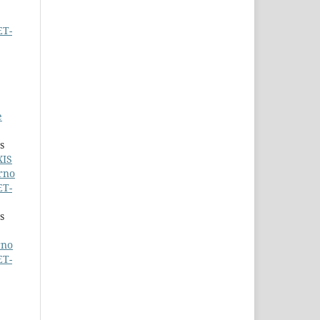
ET-
e
s
XIS
rno
ET-
s
rno
ET-