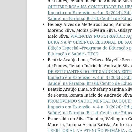
de Pontes, Renata Inácio de Andrade Silva,
OUTUBRO ROSA NA COMUNIDADE DA UBS
Impacto em Extensão: v. 4 n. 3 (2024): E
Saúde) na Paraíba, Brasil. Centro de Edu
Heloisy Alves de Medeiros Leano, Antonio 
Moreno Silva, Moniz Oliveira Silva, Gisl
Melo Silva,
VIVÊNCIAS NO PET-SAÚDE: A
DURA NA 4ª GERÊNCIA REGIONAL DE SA
Edição Especial –Programa de Educação pe
Educação e Saúde - UFCG
Beatriz Araújo Lima, Rebeca Nayelle Berna
de Pontes, Renata Inácio de Andrade Silva
DE ESTUDANTES DO PET-SAÚDE NA ESTR
Impacto em Extensão: v. 4 n. 3 (2024): E
Saúde) na Paraíba, Brasil. Centro de Edu
Beatriz Araújo Lima, Sthefany Santina Sil
de Pontes, Renata Inácio de Andrade Silva,
PROMOVENDO SAÚDE MENTAL DA EQUIP
Impacto em Extensão: v. 4 n. 3 (2024): E
Saúde) na Paraíba, Brasil. Centro de Edu
Esmeralda da Silva Timoteo, Wellington G
Moreira, Janaína Araújo Batista, Andrezza
TERRITORIAL NA ATENÇÃO PRIMÁRIA
,
C