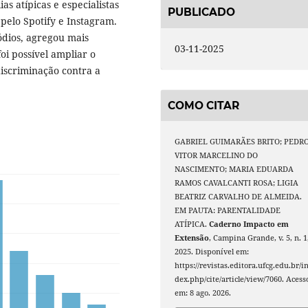
as atípicas e especialistas
PUBLICADO
pelo Spotify e Instagram.
ódios, agregou mais
03-11-2025
oi possível ampliar o
iscriminação contra a
COMO CITAR
GABRIEL GUIMARÃES BRITO; PEDR
VITOR MARCELINO DO
NASCIMENTO; MARIA EDUARDA
RAMOS CAVALCANTI ROSA; LIGIA
BEATRIZ CARVALHO DE ALMEIDA.
EM PAUTA: PARENTALIDADE
ATÍPICA.
Caderno Impacto em
Extensão
, Campina Grande, v. 5, n. 1
2025. Disponível em:
https://revistas.editora.ufcg.edu.br/i
dex.php/cite/article/view/7060. Acess
em: 8 ago. 2026.