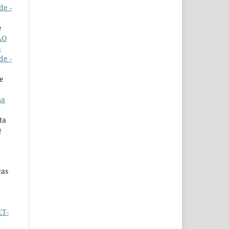
de -
e
ÃO
–
de -
de
ma
ta
O
cas
ET-