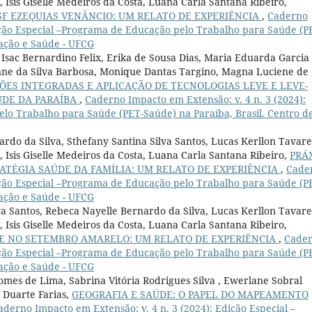
 Isis Giselle Medeiros da Costa, Luana Carla Santana Ribeiro,
F EZEQUIAS VENÂNCIO: UM RELATO DE EXPERIÊNCIA
,
Caderno
dição Especial –Programa de Educação pelo Trabalho para Saúde (P
cação e Saúde - UFCG
Isac Bernardino Felix, Erika de Sousa Dias, Maria Eduarda Garcia
aynne da Silva Barbosa, Monique Dantas Targino, Magna Luciene de
ÇÕES INTEGRADAS E APLICAÇÃO DE TECNOLOGIAS LEVE E LEVE-
ÚDE DA PARAÍBA
,
Caderno Impacto em Extensão: v. 4 n. 3 (2024):
lo Trabalho para Saúde (PET-Saúde) na Paraíba, Brasil. Centro d
rdo da Silva, Sthefany Santina Silva Santos, Lucas Kerllon Tavare
, Isis Giselle Medeiros da Costa, Luana Carla Santana Ribeiro,
PRÁ
ATÉGIA SAÚDE DA FAMÍLIA: UM RELATO DE EXPERIÊNCIA
,
Cade
dição Especial –Programa de Educação pelo Trabalho para Saúde (P
cação e Saúde - UFCG
va Santos, Rebeca Nayelle Bernardo da Silva, Lucas Kerllon Tavare
 Isis Giselle Medeiros da Costa, Luana Carla Santana Ribeiro,
E NO SETEMBRO AMARELO: UM RELATO DE EXPERIÊNCIA
,
Cade
dição Especial –Programa de Educação pelo Trabalho para Saúde (P
cação e Saúde - UFCG
omes de Lima, Sabrina Vitória Rodrigues Silva , Ewerlane Sobral
 Duarte Farias,
GEOGRAFIA E SAÚDE: O PAPEL DO MAPEAMENTO
aderno Impacto em Extensão: v. 4 n. 3 (2024): Edição Especial –