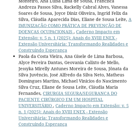
Monteiro, Ana Luísa Lima de Sousa, Francisca
Andreza Passos Silva, Rackelly Cabral Alves, Vanessa
Soares de Sousa, Joyce Diniz Oliveira, Ingrid Felix da
Silva, Cláudia Aparecida Dias, Eliane de Sousa Leite,
A
IMUNIZAÇÃO COMO PRÁTICA DE PREVENÇÃO DE
DOENÇAS OCUPACIONAIS
,
Caderno Impacto em
Extensão: v. 5 n. 1 (2025): Anais do XVIII ENEX -
Extensão Universitária: Transformando Realidades e
Construindo Esperança
Paola da Costa Vieira, Ana Gisele de Lima Barbosa,
Alyce Pereira Dantas, Geovania Calixto de Mello,
Jessyka Mirelly Antunes Moreira de Sousa, Jônata da
Silva Juvêncio, José Alfredo da Silva Neto, Matheus
Domingues Martins, Michael Vinicios do Nascimento
Silva Cruz, Eliane de Sousa Leite, Cláudia Maria
Fernandes,
CIRURGIA SEGURA/SEGURANÇA DO
PACIENTE CIRÚRGICO EM UM HOSPITAL
UNIVERSITÁRIO
,
Caderno Impacto em Extensão: v. 5
n. 1 (2025): Anais do XVIII ENEX - Extensão
Universitária: Transformando Realidades e
Construindo Esperança