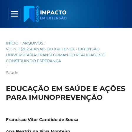
INÍCIO
/
ARQUIVOS
/
V. 5 N. 1 (2025): ANAIS DO XVIII ENEX - EXTENSÃO
UNIVERSITÁRIA: TRANSFORMANDO REALIDADES E
CONSTRUINDO ESPERANÇA
/
Saúde
EDUCAÇÃO EM SAÚDE E AÇÕES
PARA IMUNOPREVENÇÃO
Francisco Vitor Candido de Sousa
Ana Beatriz da Silva Monteiro