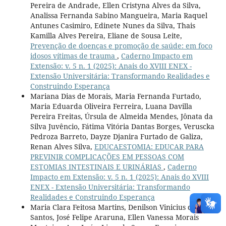
Pereira de Andrade, Ellen Cristyna Alves da Silva,
Analissa Fernanda Sabino Mangueira, Maria Raquel
Antunes Casimiro, Edinete Nunes da Silva, Thais
Kamilla Alves Pereira, Eliane de Sousa Leite,
Prevenção de doenças e promoção de saúde: em foco
idosos vítimas de trauma
,
Caderno Impacto em
Extensão: v. 5 n. 1 (2025): Anais do XVIII ENEX -
Extensão Universitária: Transformando Realidades e
Construindo Esperança
Mariana Dias de Morais, Maria Fernanda Furtado,
Maria Eduarda Oliveira Ferreira, Luana Davilla
Pereira Freitas, Úrsula de Almeida Mendes, Jônata da
Silva Juvêncio, Fátima Vitória Dantas Borges, Veruscka
Pedroza Barreto, Dayze Djanira Furtado de Galiza,
Renan Alves Silva,
EDUCAESTOMIA: EDUCAR PARA
PREVINIR COMPLICAÇÕES EM PESSOAS COM
ESTOMIAS INTESTINAIS E URINÁRIAS
,
Caderno
Impacto em Extensão: v. 5 n. 1 (2025): Anais do XVIII
ENEX - Extensão Universitária: Transformando
Realidades e Construindo Esperança
Maria Clara Feitosa Martins, Denilson Vinicius dos
Santos, José Felipe Araruna, Ellen Vanessa Morais