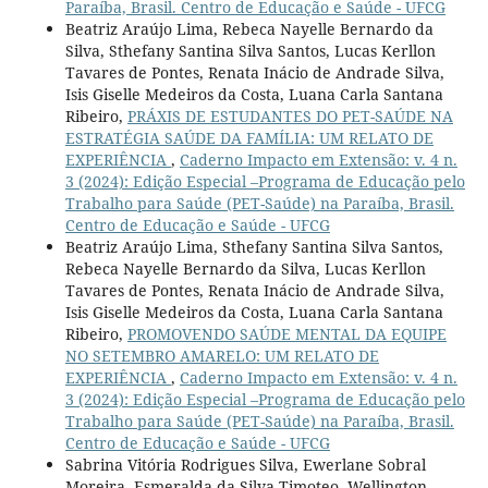
Paraíba, Brasil. Centro de Educação e Saúde - UFCG
Beatriz Araújo Lima, Rebeca Nayelle Bernardo da
Silva, Sthefany Santina Silva Santos, Lucas Kerllon
Tavares de Pontes, Renata Inácio de Andrade Silva,
Isis Giselle Medeiros da Costa, Luana Carla Santana
Ribeiro,
PRÁXIS DE ESTUDANTES DO PET-SAÚDE NA
ESTRATÉGIA SAÚDE DA FAMÍLIA: UM RELATO DE
EXPERIÊNCIA
,
Caderno Impacto em Extensão: v. 4 n.
3 (2024): Edição Especial –Programa de Educação pelo
Trabalho para Saúde (PET-Saúde) na Paraíba, Brasil.
Centro de Educação e Saúde - UFCG
Beatriz Araújo Lima, Sthefany Santina Silva Santos,
Rebeca Nayelle Bernardo da Silva, Lucas Kerllon
Tavares de Pontes, Renata Inácio de Andrade Silva,
Isis Giselle Medeiros da Costa, Luana Carla Santana
Ribeiro,
PROMOVENDO SAÚDE MENTAL DA EQUIPE
NO SETEMBRO AMARELO: UM RELATO DE
EXPERIÊNCIA
,
Caderno Impacto em Extensão: v. 4 n.
3 (2024): Edição Especial –Programa de Educação pelo
Trabalho para Saúde (PET-Saúde) na Paraíba, Brasil.
Centro de Educação e Saúde - UFCG
Sabrina Vitória Rodrigues Silva, Ewerlane Sobral
Moreira, Esmeralda da Silva Timoteo, Wellington