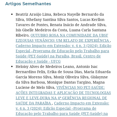
Artigos Semelhantes
Beatriz Araújo Lima, Rebeca Nayelle Bernardo da
Silva, Sthefany Santina Silva Santos, Lucas Kerllon
Tavares de Pontes, Renata Inácio de Andrade Silva,
Isis Giselle Medeiros da Costa, Luana Carla Santana
Ribeiro,
OUTUBRO ROSA NA COMUNIDADE DA UBSF
EZEQUIAS VENÂNCIO: UM RELATO DE EXPERIÊNCIA
,
Caderno Impacto em Extensão: v. 4 n. 3 (2024): Edição
Especial –Programa de Educação pelo Trabalho para
Saúde (PET-Saúde) na Paraíba, Brasil. Centro de
Educação e Saúde - UFCG
Heloisy Alves de Medeiros Leano, Antonio Isac
Bernardino Felix, Erika de Sousa Dias, Maria Eduarda
Garcia Moreno Silva, Moniz Oliveira Silva, Gislaynne
da Silva Barbosa, Monique Dantas Targino, Magna
Luciene de Melo Silva,
VIVÊNCIAS NO PET-SAÚDE:
AÇÕES INTEGRADAS E APLICAÇÃO DE TECNOLOGIAS
LEVE E LEVE-DURA NA 4ª GERÊNCIA REGIONAL DE
SAÚDE DA PARAÍBA
,
Caderno Impacto em Extensão:
v. 4 n. 3 (2024): Edição Especial –Programa de
Educação pelo Trabalho para Saúde (PET-Saúde) na