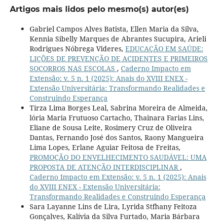
Artigos mais lidos pelo mesmo(s) autor(es)
Gabriel Campos Alves Batista, Ellen Maria da Silva,
Kennia Sibelly Marques de Abrantes Sucupira, Arieli
Rodrigues Nóbrega Videres,
EDUCAÇÃO EM SAÚDE:
LIÇÕES DE PREVENÇÃO DE ACIDENTES E PRIMEIROS
SOCORROS NAS ESCOLAS
,
Caderno Impacto em
Extensão: v. 5 n. 1 (2025): Anais do XVIII ENEX -
Extensão Universitária: Transformando Realidades e
Construindo Esperança
Tirza Lima Borges Leal, Sabrina Moreira de Almeida,
lória Maria Frutuoso Cartacho, Thainara Farias Lins,
Eliane de Sousa Leite, Rosimery Cruz de Oliveira
Dantas, Fernando José dos Santos, Raony Mangueira
Lima Lopes, Erlane Aguiar Feitosa de Freitas,
PROMOÇÃO DO ENVELHECIMENTO SAUDÁVEL: UMA
PROPOSTA DE ATENÇÃO INTERDISCIPLINAR
,
Caderno Impacto em Extensão: v. 5 n. 1 (2025): Anais
do XVIII ENEX - Extensão Universitária:
Transformando Realidades e Construindo Esperança
Sara Layanne Lins de Lira, Lyrida Stfhany Feitoza
Gonçalves, Kalívia da Silva Furtado, Maria Bárbara