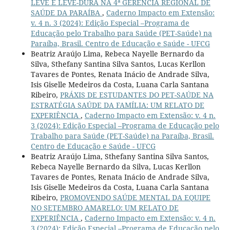
LEVE E LEVE-DURA NA 4ª GERÊNCIA REGIONAL DE
SAÚDE DA PARAÍBA
,
Caderno Impacto em Extensão:
v. 4 n. 3 (2024): Edição Especial –Programa de
Educação pelo Trabalho para Saúde (PET-Saúde) na
Paraíba, Brasil. Centro de Educação e Saúde - UFCG
Beatriz Araújo Lima, Rebeca Nayelle Bernardo da
Silva, Sthefany Santina Silva Santos, Lucas Kerllon
Tavares de Pontes, Renata Inácio de Andrade Silva,
Isis Giselle Medeiros da Costa, Luana Carla Santana
Ribeiro,
PRÁXIS DE ESTUDANTES DO PET-SAÚDE NA
ESTRATÉGIA SAÚDE DA FAMÍLIA: UM RELATO DE
EXPERIÊNCIA
,
Caderno Impacto em Extensão: v. 4 n.
3 (2024): Edição Especial –Programa de Educação pelo
Trabalho para Saúde (PET-Saúde) na Paraíba, Brasil.
Centro de Educação e Saúde - UFCG
Beatriz Araújo Lima, Sthefany Santina Silva Santos,
Rebeca Nayelle Bernardo da Silva, Lucas Kerllon
Tavares de Pontes, Renata Inácio de Andrade Silva,
Isis Giselle Medeiros da Costa, Luana Carla Santana
Ribeiro,
PROMOVENDO SAÚDE MENTAL DA EQUIPE
NO SETEMBRO AMARELO: UM RELATO DE
EXPERIÊNCIA
,
Caderno Impacto em Extensão: v. 4 n.
3 (2024): Edição Especial –Programa de Educação pelo