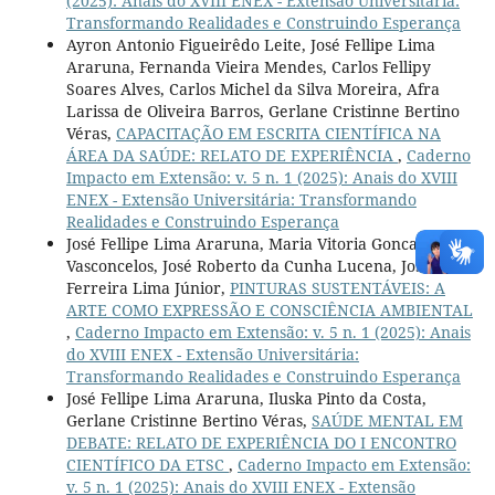
(2025): Anais do XVIII ENEX - Extensão Universitária:
Transformando Realidades e Construindo Esperança
Ayron Antonio Figueirêdo Leite, José Fellipe Lima
Araruna, Fernanda Vieira Mendes, Carlos Fellipy
Soares Alves, Carlos Michel da Silva Moreira, Afra
Larissa de Oliveira Barros, Gerlane Cristinne Bertino
Véras,
CAPACITAÇÃO EM ESCRITA CIENTÍFICA NA
ÁREA DA SAÚDE: RELATO DE EXPERIÊNCIA
,
Caderno
Impacto em Extensão: v. 5 n. 1 (2025): Anais do XVIII
ENEX - Extensão Universitária: Transformando
Realidades e Construindo Esperança
José Fellipe Lima Araruna, Maria Vitoria Goncalves de
Vasconcelos, José Roberto da Cunha Lucena, José
Ferreira Lima Júnior,
PINTURAS SUSTENTÁVEIS: A
ARTE COMO EXPRESSÃO E CONSCIÊNCIA AMBIENTAL
,
Caderno Impacto em Extensão: v. 5 n. 1 (2025): Anais
do XVIII ENEX - Extensão Universitária:
Transformando Realidades e Construindo Esperança
José Fellipe Lima Araruna, Iluska Pinto da Costa,
Gerlane Cristinne Bertino Véras,
SAÚDE MENTAL EM
DEBATE: RELATO DE EXPERIÊNCIA DO I ENCONTRO
CIENTÍFICO DA ETSC
,
Caderno Impacto em Extensão:
v. 5 n. 1 (2025): Anais do XVIII ENEX - Extensão