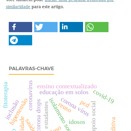
similaridade
para este artigo.
PALAVRAS-CHAVE
coronavírus
fitoterapia
ensino contextualizado
covid-19
educação em solos
corona vírus
isolamento social
hipertensão
pcd
inclusão
corona drops
reuso
apoio social
estudantes
saúde
idosos