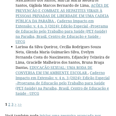
Nascimento dos Santos, Márcia Maria Medeiros
Santos, Gigliola Marcos Bernardo de Lima,
AÇÕES DE
PREVENÇÃO E COMBATE AS HEPATITES VIRAIS À
PESSOAS PRIVADAS DE LIBERDADE EM UMA CADEIA
PÚBLICA DA PARAÍBA
,
Caderno Impacto em
Extensão: v. 4 n. 3 (2024): Edição Especial –Programa
de Educação pelo Trabalho para Saúde (PET-Saúde)
na Paraíba, Brasil. Centro de Educação e Saúde -
UFCG
Larissa da Silva Queiroz, Cecília Rodrigues Souza
Neta, Glenda Maria Guimarães Silva, Evelym
Fernanda Costa do Nascimento, Edjancley Teixeira de
Lima, Gracielle Malheiros dos Santos, Bruna Braga
Dantas,
EDUCAÇÃO SEXUAL: UMA RODA DE
CONVERSA EM UM AMBIENTE ESCOLAR
,
Caderno
Impacto em Extensão: v. 4 n. 3 (2024): Edição Especial
–Programa de Educação pelo Trabalho para Saúde
(PET-Saúde) na Paraíba, Brasil. Centro de Educação e
Saúde - UFCG
1
2
3
>
>>
Você também pode
iniciar uma pesquisa avançada por