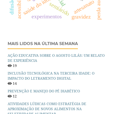
acessibilidade
perda auditiva
saúde do idoso
difusão
artesanato
semiárido
experimentos
gravidez
MAIS LIDOS NA ÚLTIMA SEMANA
AÇÃO EDUCATIVA SOBRE O AGOSTO LILÁS: UM RELATO
DE EXPERIÊNCIA
19
INCLUSÃO TECNOLÓGICA NA TERCEIRA IDADE: O
IMPACTO DO LETRAMENTO DIGITAL
14
PREVENÇÃO E MANEJO DO PÉ DIABÉTICO
12
ATIVIDADES LÚDICAS COMO ESTRATÉGIA DE
APROXIMAÇÃO DE NOVOS ALIMENTOS NA
SELETIVIDADE ALIMENTAR