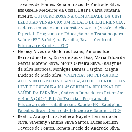
Tavares de Pontes, Renata Inácio de Andrade Silva,
Isis Giselle Medeiros da Costa, Luana Carla Santana
Ribeiro,
OUTUBRO ROSA NA COMUNIDADE DA UBSF
EZEQUIAS VENÂNCIO: UM RELATO DE EXPERIÊNCIA
,
Caderno Impacto em Extensão: v. 4 n. 3 (2024): Edição
Especial –Programa de Educação pelo Trabalho para
Saúde (PET-Saúde) na Paraíba, Brasil. Centro de
Educação e Saúde - UFCG
Heloisy Alves de Medeiros Leano, Antonio Isac
Bernardino Felix, Erika de Sousa Dias, Maria Eduarda
Garcia Moreno Silva, Moniz Oliveira Silva, Gislaynne
da Silva Barbosa, Monique Dantas Targino, Magna
Luciene de Melo Silva,
VIVÊNCIAS NO PET-SAÚDE:
AÇÕES INTEGRADAS E APLICAÇÃO DE TECNOLOGIAS
LEVE E LEVE-DURA NA 4ª GERÊNCIA REGIONAL DE
SAÚDE DA PARAÍBA
,
Caderno Impacto em Extensão:
v. 4 n. 3 (2024): Edição Especial –Programa de
Educação pelo Trabalho para Saúde (PET-Saúde) na
Paraíba, Brasil. Centro de Educação e Saúde - UFCG
Beatriz Araújo Lima, Rebeca Nayelle Bernardo da
Silva, Sthefany Santina Silva Santos, Lucas Kerllon
Tavares de Pontes, Renata Inácio de Andrade Silva,