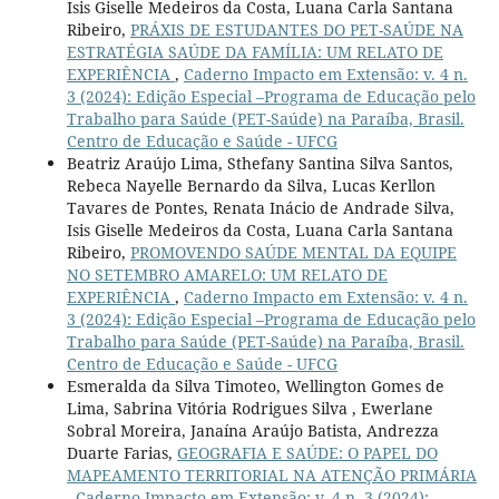
Isis Giselle Medeiros da Costa, Luana Carla Santana
Ribeiro,
PRÁXIS DE ESTUDANTES DO PET-SAÚDE NA
ESTRATÉGIA SAÚDE DA FAMÍLIA: UM RELATO DE
EXPERIÊNCIA
,
Caderno Impacto em Extensão: v. 4 n.
3 (2024): Edição Especial –Programa de Educação pelo
Trabalho para Saúde (PET-Saúde) na Paraíba, Brasil.
Centro de Educação e Saúde - UFCG
Beatriz Araújo Lima, Sthefany Santina Silva Santos,
Rebeca Nayelle Bernardo da Silva, Lucas Kerllon
Tavares de Pontes, Renata Inácio de Andrade Silva,
Isis Giselle Medeiros da Costa, Luana Carla Santana
Ribeiro,
PROMOVENDO SAÚDE MENTAL DA EQUIPE
NO SETEMBRO AMARELO: UM RELATO DE
EXPERIÊNCIA
,
Caderno Impacto em Extensão: v. 4 n.
3 (2024): Edição Especial –Programa de Educação pelo
Trabalho para Saúde (PET-Saúde) na Paraíba, Brasil.
Centro de Educação e Saúde - UFCG
Esmeralda da Silva Timoteo, Wellington Gomes de
Lima, Sabrina Vitória Rodrigues Silva , Ewerlane
Sobral Moreira, Janaína Araújo Batista, Andrezza
Duarte Farias,
GEOGRAFIA E SAÚDE: O PAPEL DO
MAPEAMENTO TERRITORIAL NA ATENÇÃO PRIMÁRIA
,
Caderno Impacto em Extensão: v. 4 n. 3 (2024):