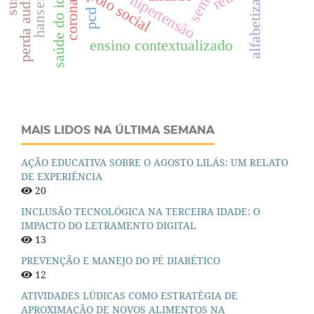
coronavírus
hanseníase
perda auditiva
saúde do idoso
apoio social
hipertensão
pcd
ensino contextualizado
MAIS LIDOS NA ÚLTIMA SEMANA
AÇÃO EDUCATIVA SOBRE O AGOSTO LILÁS: UM RELATO
DE EXPERIÊNCIA
20
INCLUSÃO TECNOLÓGICA NA TERCEIRA IDADE: O
IMPACTO DO LETRAMENTO DIGITAL
13
PREVENÇÃO E MANEJO DO PÉ DIABÉTICO
12
ATIVIDADES LÚDICAS COMO ESTRATÉGIA DE
APROXIMAÇÃO DE NOVOS ALIMENTOS NA