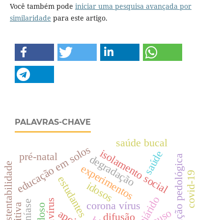
Você também pode
iniciar uma pesquisa avançada por
similaridade
para este artigo.
PALAVRAS-CHAVE
saúde bucal
educação em solos
isolamento social
saúde
pré-natal
degradação
alfabetização pedológica
sustentabilidade
experimentos
covid-19
estudantes
idosos
semiárido
corona vírus
reuso
difusão