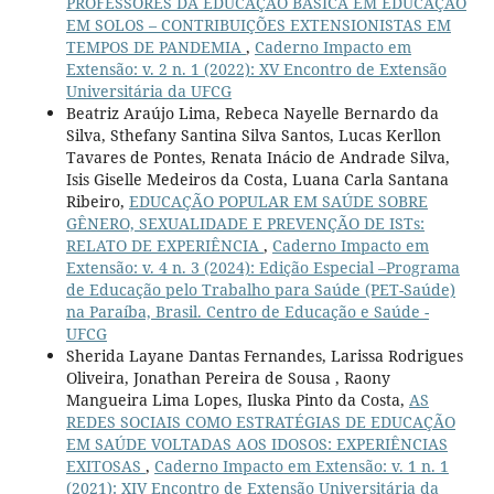
PROFESSORES DA EDUCAÇÃO BÁSICA EM EDUCAÇÃO
EM SOLOS – CONTRIBUIÇÕES EXTENSIONISTAS EM
TEMPOS DE PANDEMIA
,
Caderno Impacto em
Extensão: v. 2 n. 1 (2022): XV Encontro de Extensão
Universitária da UFCG
Beatriz Araújo Lima, Rebeca Nayelle Bernardo da
Silva, Sthefany Santina Silva Santos, Lucas Kerllon
Tavares de Pontes, Renata Inácio de Andrade Silva,
Isis Giselle Medeiros da Costa, Luana Carla Santana
Ribeiro,
EDUCAÇÃO POPULAR EM SAÚDE SOBRE
GÊNERO, SEXUALIDADE E PREVENÇÃO DE ISTs:
RELATO DE EXPERIÊNCIA
,
Caderno Impacto em
Extensão: v. 4 n. 3 (2024): Edição Especial –Programa
de Educação pelo Trabalho para Saúde (PET-Saúde)
na Paraíba, Brasil. Centro de Educação e Saúde -
UFCG
Sherida Layane Dantas Fernandes, Larissa Rodrigues
Oliveira, Jonathan Pereira de Sousa , Raony
Mangueira Lima Lopes, Iluska Pinto da Costa,
AS
REDES SOCIAIS COMO ESTRATÉGIAS DE EDUCAÇÃO
EM SAÚDE VOLTADAS AOS IDOSOS: EXPERIÊNCIAS
EXITOSAS
,
Caderno Impacto em Extensão: v. 1 n. 1
(2021): XIV Encontro de Extensão Universitária da