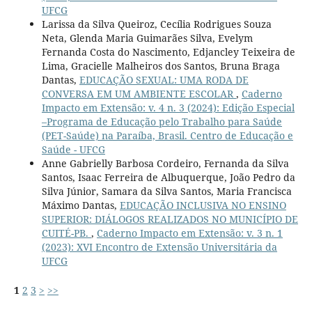
UFCG
Larissa da Silva Queiroz, Cecília Rodrigues Souza
Neta, Glenda Maria Guimarães Silva, Evelym
Fernanda Costa do Nascimento, Edjancley Teixeira de
Lima, Gracielle Malheiros dos Santos, Bruna Braga
Dantas,
EDUCAÇÃO SEXUAL: UMA RODA DE
CONVERSA EM UM AMBIENTE ESCOLAR
,
Caderno
Impacto em Extensão: v. 4 n. 3 (2024): Edição Especial
–Programa de Educação pelo Trabalho para Saúde
(PET-Saúde) na Paraíba, Brasil. Centro de Educação e
Saúde - UFCG
Anne Gabrielly Barbosa Cordeiro, Fernanda da Silva
Santos, Isaac Ferreira de Albuquerque, João Pedro da
Silva Júnior, Samara da Silva Santos, Maria Francisca
Máximo Dantas,
EDUCAÇÃO INCLUSIVA NO ENSINO
SUPERIOR: DIÁLOGOS REALIZADOS NO MUNICÍPIO DE
CUITÉ-PB.
,
Caderno Impacto em Extensão: v. 3 n. 1
(2023): XVI Encontro de Extensão Universitária da
UFCG
1
2
3
>
>>