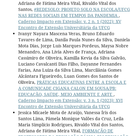
Adriana de Fátima Meira Vital, Rivaldo Vital dos
Santos,
#REDESOLO: PROJETO SOLO NA ESCOLA/UFCG
NAS REDES SOCIAIS EM TEMPOS DA PANDEMIA
,
Caderno Impacto em Extensão: v. 2 n. 1 (2022): XV
Encontro de Extensão Universitária da UFCG
Ivanyr Nayara Mascena Veras, Bruno Eduardo
Tavares de Lima, Danila Paula Nunes da Silva, Daniela
Mota Dias, Jorge Luís Marques Pordeus, Maysa Nobre
Menandro, Ana Lívia Alves de França, Adriana
Cassimiro de Oliveira, Kamilla Kevia da Silva Galvão,
Luciano Cavalcanti Dias Filho, Dayanne Fernandes
Farias, Ana Luiza da Silva Lima, Marcilânia Gomes
Alcântara Figueiredo, Luan Gomes dos Santos de
Oliveira,
PRÁTICAS EDUCATIVAS ENTRE A ESCOLA E
A COMUNICADE CIGANA CALON EM SOUSA/PB:
EDUCAÇÃO, SAÚDE, MEIO AMBIENTE E ARTE
,
Caderno Impacto em Extensão: v. 3 n. 1 (2023): XVI
Encontro de Extensão Universitária da UFCG
Jessica Micaele Mota de Araújo, Vanessa Íris dos
Santos Lima, Pâmela Monique Valões da Cruz, Leila
Maria Simplício Rodrigues, Rivaldo Vital dos Santos,
Adriana de Fátima Meira Vital,
FORMAÇÃO DE