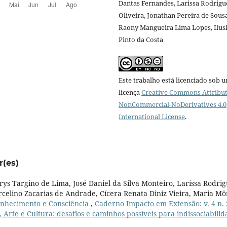
Dantas Fernandes, Larissa Rodrigu
Oliveira, Jonathan Pereira de Sousa
Raony Mangueira Lima Lopes, Ilus
Pinto da Costa
Este trabalho está licenciado sob 
licença
Creative Commons Attribut
NonCommercial-NoDerivatives 4.0
International License
.
r(es)
ys Targino de Lima, José Daniel da Silva Monteiro, Larissa Rodri
celino Zacarias de Andrade, Cícera Renata Diniz Vieira, Maria Mô
nhecimento e Consciência
,
Caderno Impacto em Extensão: v. 4 n. 
, Arte e Cultura: desafios e caminhos possíveis para indissociabili