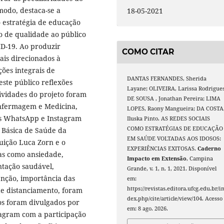
odo, destaca-se a
18-05-2021
o estratégia de educação
o de qualidade ao público
ID-19. Ao produzir
COMO CITAR
is direcionados à
ções integrais de
DANTAS FERNANDES, Sherida
ste público reflexões
Layane; OLIVEIRA, Larissa Rodrigues
ividades do projeto foram
DE SOUSA , Jonathan Pereira; LIMA
nfermagem e Medicina,
LOPES, Raony Mangueira; DA COSTA
ais WhatsApp e Instagram
Iluska Pinto. AS REDES SOCIAIS
COMO ESTRATÉGIAS DE EDUCAÇÃO
 Básica de Saúde da
EM SAÚDE VOLTADAS AOS IDOSOS:
tuição Luca Zorn e o
EXPERIÊNCIAS EXITOSAS.
Caderno
as como ansiedade,
Impacto em Extensão
, Campina
ntação saudável,
Grande, v. 1, n. 1, 2021. Disponível
enção, importância das
em:
https://revistas.editora.ufcg.edu.br/i
de distanciamento, foram
dex.php/cite/article/view/104. Acesso
os foram divulgados por
em: 8 ago. 2026.
tagram com a participação