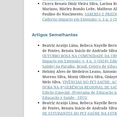
Cícera Renata Diniz Vieira Silva, Larissa 
Mariano, Márley Romão Leite, Matheus Al
Paulino do Nascimento,
SABERES E PRÁTI
Caderno Impacto em Extensão: v. 3 n. 1 (
Artigos Semelhantes
Beatriz Araújo Lima, Rebeca Nayelle Berna
de Pontes, Renata Inácio de Andrade Silva,
OUTUBRO ROSA NA COMUNIDADE DA UBS
Impacto em Extensão: v. 4 n. 3 (2024): E
Saúde) na Paraíba, Brasil. Centro de Edu
Heloisy Alves de Medeiros Leano, Antonio 
Moreno Silva, Moniz Oliveira Silva, Gisl
Melo Silva,
VIVÊNCIAS NO PET-SAÚDE: A
DURA NA 4ª GERÊNCIA REGIONAL DE SA
Edição Especial –Programa de Educação pe
Educação e Saúde - UFCG
Beatriz Araújo Lima, Rebeca Nayelle Berna
de Pontes, Renata Inácio de Andrade Silva
DE ESTUDANTES DO PET-SAÚDE NA ESTR