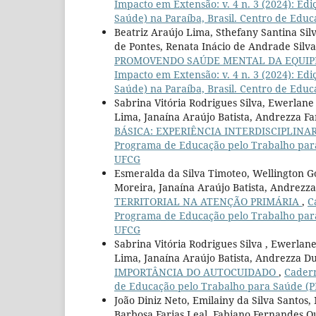
Impacto em Extensão: v. 4 n. 3 (2024): E
Saúde) na Paraíba, Brasil. Centro de Edu
Beatriz Araújo Lima, Sthefany Santina Sil
de Pontes, Renata Inácio de Andrade Silva,
PROMOVENDO SAÚDE MENTAL DA EQUIP
Impacto em Extensão: v. 4 n. 3 (2024): E
Saúde) na Paraíba, Brasil. Centro de Edu
Sabrina Vitória Rodrigues Silva, Ewerlan
Lima, Janaína Araújo Batista, Andrezza Fa
BÁSICA: EXPERIÊNCIA INTERDISCIPLINA
Programa de Educação pelo Trabalho para 
UFCG
Esmeralda da Silva Timoteo, Wellington G
Moreira, Janaína Araújo Batista, Andrezza
TERRITORIAL NA ATENÇÃO PRIMÁRIA
,
C
Programa de Educação pelo Trabalho para 
UFCG
Sabrina Vitória Rodrigues Silva , Ewerla
Lima, Janaína Araújo Batista, Andrezza Du
IMPORTÂNCIA DO AUTOCUIDADO
,
Cadern
de Educação pelo Trabalho para Saúde (PE
João Diniz Neto, Emilainy da Silva Santos
Barbosa Farias Leal, Fabiano Fernandes Q