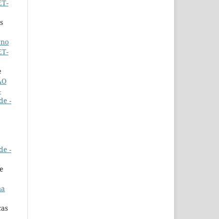
ET-
s
rno
ET-
e
ÃO
–
de -
de -
de
ma
cas