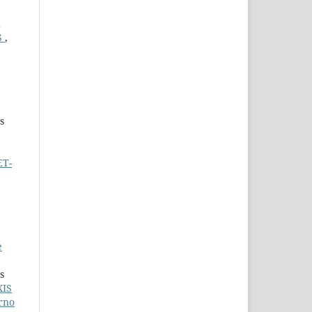
a
S
,
s
ET-
e
s
XIS
rno