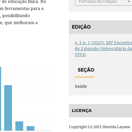
 de educação física. No
Fomatos de Citação
bém ferramentas para a
 possibilitando
de, que melhoram a
EDIÇÃO
v. 1 n. 1 (2021): XIV Encontr
de Extensão Universitária d
UFCG
SEÇÃO
Saúde
LICENÇA
Copyright (c) 2021 Sherida Layane