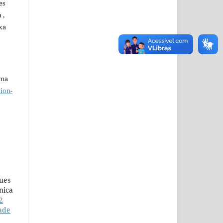
es
 ,
ka
uma
ion-
gues
nica
2
dade