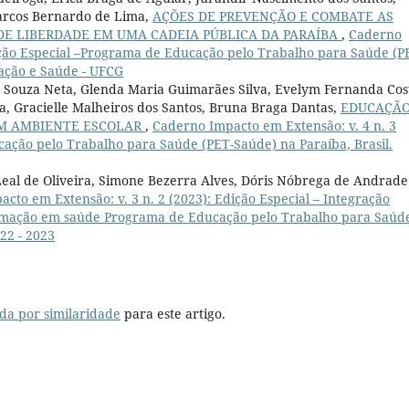
Marcos Bernardo de Lima,
AÇÕES DE PREVENÇÃO E COMBATE AS
 DE LIBERDADE EM UMA CADEIA PÚBLICA DA PARAÍBA
,
Caderno
dição Especial –Programa de Educação pelo Trabalho para Saúde (P
cação e Saúde - UFCG
es Souza Neta, Glenda Maria Guimarães Silva, Evelym Fernanda Cos
a, Gracielle Malheiros dos Santos, Bruna Braga Dantas,
EDUCAÇÃ
UM AMBIENTE ESCOLAR
,
Caderno Impacto em Extensão: v. 4 n. 3
cação pelo Trabalho para Saúde (PET-Saúde) na Paraíba, Brasil.
 Leal de Oliveira, Simone Bezerra Alves, Dóris Nóbrega de Andrade
cto em Extensão: v. 3 n. 2 (2023): Edição Especial – Integração
ormação em saúde Programa de Educação pelo Trabalho para Saúd
22 - 2023
da por similaridade
para este artigo.