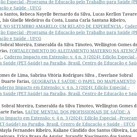
dição Especial –Programa de Educação pelo Trabalho para Saúde (P
cação e Saúde - UFCG
va Santos, Rebeca Nayelle Bernardo da Silva, Lucas Kerllon Tavare
 Isis Giselle Medeiros da Costa, Luana Carla Santana Ribeiro,
E NO SETEMBRO AMARELO: UM RELATO DE EXPERIÊNCIA
,
Cade
dição Especial –Programa de Educação pelo Trabalho para Saúde (P
cação e Saúde - UFCG
e Sobral Moreira, Esmeralda da Silva Timoteo, Wellington Gomes d
rias,
FORTALECIMENTO DO ALEITAMENTO MATERNO NA ATENÇ
R
,
Caderno Impacto em Extensão: v. 4 n. 3 (2024): Edição Especial 
Saúde (PET-Saúde) na Paraíba, Brasil. Centro de Educação e Saú
omes de Lima, Sabrina Vitória Rodrigues Silva , Ewerlane Sobral
 Duarte Farias,
GEOGRAFIA E SAÚDE: O PAPEL DO MAPEAMENTO
aderno Impacto em Extensão: v. 4 n. 3 (2024): Edição Especial –
Saúde (PET-Saúde) na Paraíba, Brasil. Centro de Educação e Saú
ne Sobral Moreira, Esmeralda da Silva Timoteo, Wellington Gomes 
arte Farias,
SAÚDE MENTAL DOS PROFISSIONAIS DE SAÚDE: A
o Impacto em Extensão: v. 4 n. 3 (2024): Edição Especial –Progra
T-Saúde) na Paraíba, Brasil. Centro de Educação e Saúde - UFCG
, Mayla Fernandes Ribeiro, Kaliane Cândido dos Santos Oliveira, Lu
ueiroga, Erica Braga de Aguiar, Jurandir Nascimento dos Santos,