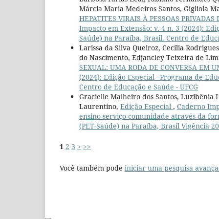
Márcia Maria Medeiros Santos, Gigliola 
HEPATITES VIRAIS À PESSOAS PRIVADAS
Impacto em Extensão: v. 4 n. 3 (2024): E
Saúde) na Paraíba, Brasil. Centro de Edu
Larissa da Silva Queiroz, Cecília Rodrigu
do Nascimento, Edjancley Teixeira de Lim
SEXUAL: UMA RODA DE CONVERSA EM 
(2024): Edição Especial –Programa de Edu
Centro de Educação e Saúde - UFCG
Gracielle Malheiro dos Santos, Luzibênia
Laurentino,
Edição Especial
,
Caderno Impa
ensino-serviço-comunidade através da f
(PET-Saúde) na Paraíba, Brasil Vigência 20
1
2
3
>
>>
Você também pode
iniciar uma pesquisa avança