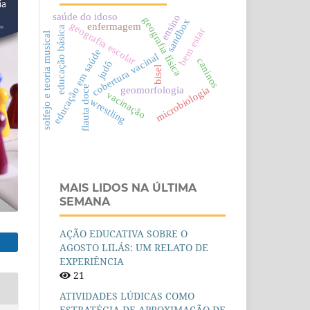
saúde do idoso
ensino
geografia física
sandbox
geografia escolar
enfermagem
educação básica
bem estar
solfejo e teoria musical
educação em saúde
cobertura vacinal
caninos
judô
bisel
flauta doce
microbiologia
geomorfologia
vacinação
wrestling
MAIS LIDOS NA ÚLTIMA
SEMANA
AÇÃO EDUCATIVA SOBRE O
AGOSTO LILÁS: UM RELATO DE
EXPERIÊNCIA
21
ATIVIDADES LÚDICAS COMO
ESTRATÉGIA DE APROXIMAÇÃO DE