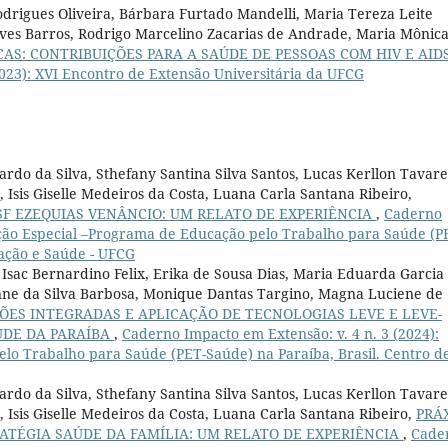
Rodrigues Oliveira, Bárbara Furtado Mandelli, Maria Tereza Leite
ves Barros, Rodrigo Marcelino Zacarias de Andrade, Maria Mônic
CAS: CONTRIBUIÇÕES PARA A SAÚDE DE PESSOAS COM HIV E AID
2023): XVI Encontro de Extensão Universitária da UFCG
rdo da Silva, Sthefany Santina Silva Santos, Lucas Kerllon Tavare
 Isis Giselle Medeiros da Costa, Luana Carla Santana Ribeiro,
F EZEQUIAS VENÂNCIO: UM RELATO DE EXPERIÊNCIA
,
Caderno
dição Especial –Programa de Educação pelo Trabalho para Saúde (P
cação e Saúde - UFCG
Isac Bernardino Felix, Erika de Sousa Dias, Maria Eduarda Garcia
aynne da Silva Barbosa, Monique Dantas Targino, Magna Luciene de
ÇÕES INTEGRADAS E APLICAÇÃO DE TECNOLOGIAS LEVE E LEVE-
ÚDE DA PARAÍBA
,
Caderno Impacto em Extensão: v. 4 n. 3 (2024):
lo Trabalho para Saúde (PET-Saúde) na Paraíba, Brasil. Centro d
rdo da Silva, Sthefany Santina Silva Santos, Lucas Kerllon Tavare
, Isis Giselle Medeiros da Costa, Luana Carla Santana Ribeiro,
PRÁ
ATÉGIA SAÚDE DA FAMÍLIA: UM RELATO DE EXPERIÊNCIA
,
Cade