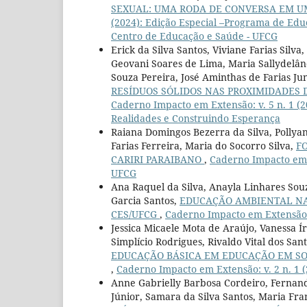
SEXUAL: UMA RODA DE CONVERSA EM 
(2024): Edição Especial –Programa de Edu
Centro de Educação e Saúde - UFCG
Erick da Silva Santos, Viviane Farias Silv
Geovani Soares de Lima, Maria Sallydelând
Souza Pereira, José Aminthas de Farias Ju
RESÍDUOS SÓLIDOS NAS PROXIMIDADES
Caderno Impacto em Extensão: v. 5 n. 1 (2
Realidades e Construindo Esperança
Raiana Domingos Bezerra da Silva, Pollyan
Farias Ferreira, Maria do Socorro Silva,
F
CARIRI PARAIBANO
,
Caderno Impacto em E
UFCG
Ana Raquel da Silva, Anayla Linhares Souz
Garcia Santos,
EDUCAÇÃO AMBIENTAL NA 
CES/UFCG
,
Caderno Impacto em Extensão: 
Jessica Micaele Mota de Araújo, Vanessa Í
Simplício Rodrigues, Rivaldo Vital dos San
EDUCAÇÃO BÁSICA EM EDUCAÇÃO EM SO
,
Caderno Impacto em Extensão: v. 2 n. 1 
Anne Gabrielly Barbosa Cordeiro, Fernanda
Júnior, Samara da Silva Santos, Maria Fr