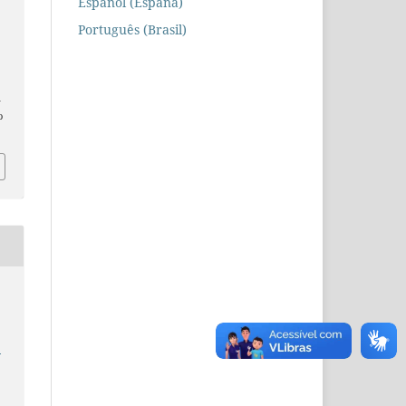
Español (España)
Português (Brasil)
n
o
e