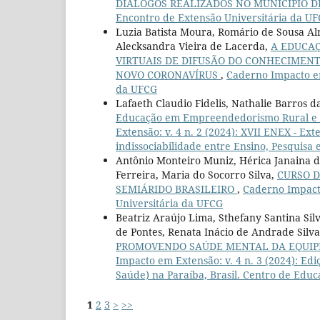
DIÁLOGOS REALIZADOS NO MUNICÍPIO DE
Encontro de Extensão Universitária da U
Luzia Batista Moura, Romário de Sousa Al
Alecksandra Vieira de Lacerda,
A EDUCAÇ
VIRTUAIS DE DIFUSÃO DO CONHECIMENT
NOVO CORONAVÍRUS
,
Caderno Impacto em
da UFCG
Lafaeth Claudio Fidelis, Nathalie Barros 
Educação em Empreendedorismo Rural e Pr
Extensão: v. 4 n. 2 (2024): XVII ENEX - Ext
indissociabilidade entre Ensino, Pesquisa 
Antônio Monteiro Muniz, Hérica Janaina da
Ferreira, Maria do Socorro Silva,
CURSO D
SEMIÁRIDO BRASILEIRO
,
Caderno Impacto
Universitária da UFCG
Beatriz Araújo Lima, Sthefany Santina Sil
de Pontes, Renata Inácio de Andrade Silva,
PROMOVENDO SAÚDE MENTAL DA EQUIP
Impacto em Extensão: v. 4 n. 3 (2024): E
Saúde) na Paraíba, Brasil. Centro de Edu
1
2
3
>
>>