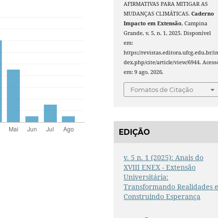
AFIRMATIVAS PARA MITIGAR AS
MUDANÇAS CLIMÁTICAS.
Caderno
Impacto em Extensão
, Campina
Grande, v. 5, n. 1, 2025. Disponível
em:
https://revistas.editora.ufcg.edu.br/i
dex.php/cite/article/view/6944. Acess
em: 9 ago. 2026.
Fomatos de Citação
EDIÇÃO
v. 5 n. 1 (2025): Anais do
XVIII ENEX - Extensão
Universitária:
Transformando Realidades 
Construindo Esperança