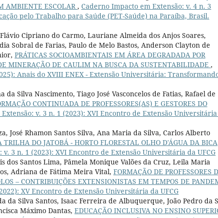
UM AMBIENTE ESCOLAR
,
Caderno Impacto em Extensão: v. 4 n. 3
cação pelo Trabalho para Saúde (PET-Saúde) na Paraíba, Brasil.
a, Flávio Cipriano do Carmo, Lauriane Almeida dos Anjos Soares,
ia Sobral de Farias, Paulo de Melo Bastos, Anderson Clayton de
nior,
PRÁTICAS SOCIOAMBIENTAIS EM ÁREA DEGRADADA POR
 DE MINERAÇÃO DE CAULIM NA BUSCA DA SUSTENTABILIDADE
,
025): Anais do XVIII ENEX - Extensão Universitária: Transformand
a da Silva Nascimento, Tiago José Vasconcelos de Fatias, Rafael de
ORMAÇÃO CONTINUADA DE PROFESSORES(AS) E GESTORES DO
xtensão: v. 3 n. 1 (2023): XVI Encontro de Extensão Universitária
a, José Rhamon Santos Silva, Ana Maria da Silva, Carlos Alberto
TRILHA DO JATOBÁ - HORTO FLORESTAL OLHO D'ÁGUA DA BICA
v. 3 n. 1 (2023): XVI Encontro de Extensão Universitária da UFCG
ris dos Santos Lima, Pâmela Monique Valões da Cruz, Leila Maria
tos, Adriana de Fátima Meira Vital,
FORMAÇÃO DE PROFESSORES 
LOS – CONTRIBUIÇÕES EXTENSIONISTAS EM TEMPOS DE PANDE
(2022): XV Encontro de Extensão Universitária da UFCG
 da Silva Santos, Isaac Ferreira de Albuquerque, João Pedro da S
ancisca Máximo Dantas,
EDUCAÇÃO INCLUSIVA NO ENSINO SUPERI