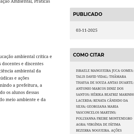
ação Ambiental, Práticas
PUBLICADO
03-11-2025
COMO CITAR
ucação ambiental crítica e
 docentes e discentes
ciência ambiental da
ISRAELE MANGUEIRA JUCA GOMES;
TALIS DAVID VIDAL; THÂMARA
údicas e ações
THAYSA DE SOUZA ANTAS DUARTE;
nindo a prefeitura, a
ANTONIO MARCOS DINIZ DOS
do os alunos dessas
SANTOS; HÉRIKA BEATRIZ MARINH
 do meio ambiente e da
LACERDA; RENATA CÂNDIDO DA
SILVA; GEORGIANA MARIA
VASCONCELOS MARTINS;
POLLYANNA FREIRE MONTENEGRO
AGRA; VIRGÍNIA DE FÁTIMA
BEZERRA NOGUEIRA. AÇÕES