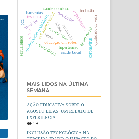
saúde do idoso
inclusão
experimentos
hanseníase
estudantes
isolamento social
alfabetização pedológica
artesanato
qualidade de vida
covid-19
pcd
idosos
semiárido
corona vírus
apoio social
saúde
reuso
sexualidade
coronavírus
educação em solos
corona drops
hipertensão
saúde bucal
MAIS LIDOS NA ÚLTIMA
SEMANA
AÇÃO EDUCATIVA SOBRE O
AGOSTO LILÁS: UM RELATO DE
EXPERIÊNCIA
19
INCLUSÃO TECNOLÓGICA NA
TERCEIRA IDADE: O IMPACTO DO