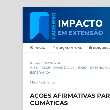
INÍCIO
EDIÇÃO ATUAL
EDIÇÕES 
INÍCIO
/
ARQUIVOS
/
V. 5 N. 1 (2025): ANAIS DO XVIII ENEX - EXT
ESPERANÇA
/
Meio Ambiente
AÇÕES AFIRMATIVAS PA
CLIMÁTICAS