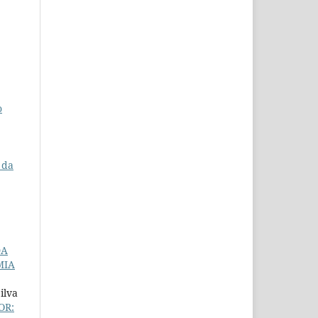
o
 da
DA
MIA
ilva
OR: