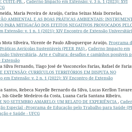
 CUITÉ-PB.
,
Caderno Impacto em Extensão: v. 3 n. 1 (2023): XVI
FCG
meida, Maria Pereira de Araújo, Carina Seixas Maia Dornelas,
ÃO AMBIENTAL E AS BOAS PRÁTICAS AMBIENTAIS: INSTRUMEN
O PARA MITIGAÇÃO DOS EFEITOS NEGATIVOS PROVOCADOS PEL
 Extensão: v. 1 n. 1 (2021): XIV Encontro de Extensão Universitár
da Mota Silveira, Vicente de Paulo Albuquerque Araújo,
Programa 
áticas Agrícolas Sustentáveis (PEER_PAS)
,
Caderno Impacto em
ensão Universitária, Arte e Cultura: desafios e caminhos possíveis 
e Extensão
 Silva Fernando, Tiago José de Vasconcelos Farias, Rafael de Faria
E EXTENSÃO: CURRÍCULOS TERRITÓRIOS EM DISPUTA NO
 em Extensão: v. 2 n. 1 (2022): XV Encontro de Extensão
va Santos, Rebeca Nayelle Bernardo da Silva, Lucas Kerllon Tavare
 Isis Giselle Medeiros da Costa, Luana Carla Santana Ribeiro,
E NO SETEMBRO AMARELO: UM RELATO DE EXPERIÊNCIA
,
Cade
dição Especial –Programa de Educação pelo Trabalho para Saúde (P
cação e Saúde - UFCG