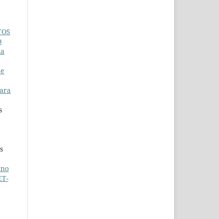
TOS
O
ia
de
para
s
s
rno
ET-