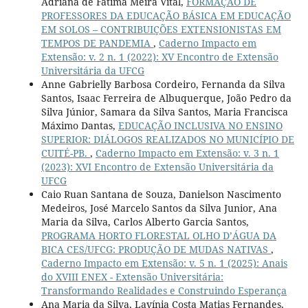
Adriana de Fátima Meira Vital,
FORMAÇÃO DE
PROFESSORES DA EDUCAÇÃO BÁSICA EM EDUCAÇÃO
EM SOLOS – CONTRIBUIÇÕES EXTENSIONISTAS EM
TEMPOS DE PANDEMIA
,
Caderno Impacto em
Extensão: v. 2 n. 1 (2022): XV Encontro de Extensão
Universitária da UFCG
Anne Gabrielly Barbosa Cordeiro, Fernanda da Silva
Santos, Isaac Ferreira de Albuquerque, João Pedro da
Silva Júnior, Samara da Silva Santos, Maria Francisca
Máximo Dantas,
EDUCAÇÃO INCLUSIVA NO ENSINO
SUPERIOR: DIÁLOGOS REALIZADOS NO MUNICÍPIO DE
CUITÉ-PB.
,
Caderno Impacto em Extensão: v. 3 n. 1
(2023): XVI Encontro de Extensão Universitária da
UFCG
Caio Ruan Santana de Souza, Danielson Nascimento
Medeiros, José Marcelo Santos da Silva Junior, Ana
Maria da Silva, Carlos Alberto Garcia Santos,
PROGRAMA HORTO FLORESTAL OLHO D’ÁGUA DA
BICA CES/UFCG: PRODUÇÃO DE MUDAS NATIVAS
,
Caderno Impacto em Extensão: v. 5 n. 1 (2025): Anais
do XVIII ENEX - Extensão Universitária:
Transformando Realidades e Construindo Esperança
Ana Maria da Silva, Lavínia Costa Matias Fernandes,