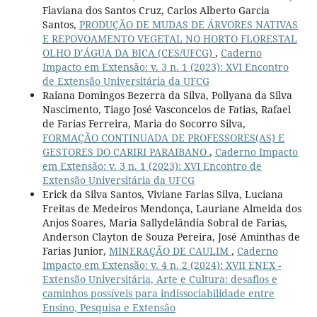
Flaviana dos Santos Cruz, Carlos Alberto Garcia
Santos,
PRODUÇÃO DE MUDAS DE ÁRVORES NATIVAS
E REPOVOAMENTO VEGETAL NO HORTO FLORESTAL
OLHO D’ÁGUA DA BICA (CES/UFCG)
,
Caderno
Impacto em Extensão: v. 3 n. 1 (2023): XVI Encontro
de Extensão Universitária da UFCG
Raiana Domingos Bezerra da Silva, Pollyana da Silva
Nascimento, Tiago José Vasconcelos de Fatias, Rafael
de Farias Ferreira, Maria do Socorro Silva,
FORMAÇÃO CONTINUADA DE PROFESSORES(AS) E
GESTORES DO CARIRI PARAIBANO
,
Caderno Impacto
em Extensão: v. 3 n. 1 (2023): XVI Encontro de
Extensão Universitária da UFCG
Erick da Silva Santos, Viviane Farias Silva, Luciana
Freitas de Medeiros Mendonça, Lauriane Almeida dos
Anjos Soares, Maria Sallydelândia Sobral de Farias,
Anderson Clayton de Souza Pereira, José Aminthas de
Farias Junior,
MINERAÇÃO DE CAULIM
,
Caderno
Impacto em Extensão: v. 4 n. 2 (2024): XVII ENEX -
Extensão Universitária, Arte e Cultura: desafios e
caminhos possíveis para indissociabilidade entre
Ensino, Pesquisa e Extensão