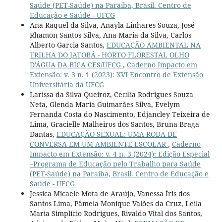
Saúde (PET-Saúde) na Paraíba, Brasil. Centro de
Educação e Saúde - UFCG
Ana Raquel da Silva, Anayla Linhares Souza, José
Rhamon Santos Silva, Ana Maria da Silva, Carlos
Alberto Garcia Santos,
EDUCAÇÃO AMBIENTAL NA
TRILHA DO JATOBÁ - HORTO FLORESTAL OLHO
D'ÁGUA DA BICA CES/UFCG
,
Caderno Impacto em
Extensão: v. 3 n. 1 (2023): XVI Encontro de Extensão
Universitária da UFCG
Larissa da Silva Queiroz, Cecília Rodrigues Souza
Neta, Glenda Maria Guimarães Silva, Evelym
Fernanda Costa do Nascimento, Edjancley Teixeira de
Lima, Gracielle Malheiros dos Santos, Bruna Braga
Dantas,
EDUCAÇÃO SEXUAL: UMA RODA DE
CONVERSA EM UM AMBIENTE ESCOLAR
,
Caderno
Impacto em Extensão: v. 4 n. 3 (2024): Edição Especial
–Programa de Educação pelo Trabalho para Saúde
(PET-Saúde) na Paraíba, Brasil. Centro de Educação e
Saúde - UFCG
Jessica Micaele Mota de Araújo, Vanessa Íris dos
Santos Lima, Pâmela Monique Valões da Cruz, Leila
Maria Simplício Rodrigues, Rivaldo Vital dos Santos,