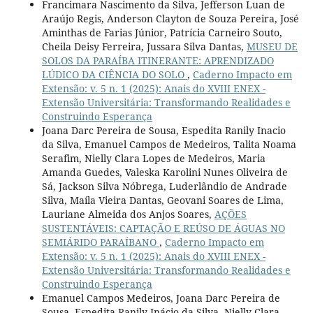
Francimara Nascimento da Silva, Jefferson Luan de
Araújo Regis, Anderson Clayton de Souza Pereira, José
Aminthas de Farias Júnior, Patrícia Carneiro Souto,
Cheila Deisy Ferreira, Jussara Silva Dantas,
MUSEU DE
SOLOS DA PARAÍBA ITINERANTE: APRENDIZADO
LÚDICO DA CIÊNCIA DO SOLO
,
Caderno Impacto em
Extensão: v. 5 n. 1 (2025): Anais do XVIII ENEX -
Extensão Universitária: Transformando Realidades e
Construindo Esperança
Joana Darc Pereira de Sousa, Espedita Ranily Inacio
da Silva, Emanuel Campos de Medeiros, Talita Noama
Serafim, Nielly Clara Lopes de Medeiros, Maria
Amanda Guedes, Valeska Karolini Nunes Oliveira de
Sá, Jackson Silva Nóbrega, Luderlândio de Andrade
Silva, Maíla Vieira Dantas, Geovani Soares de Lima,
Lauriane Almeida dos Anjos Soares,
AÇÕES
SUSTENTÁVEIS: CAPTAÇÃO E REÚSO DE ÁGUAS NO
SEMIÁRIDO PARAÍBANO
,
Caderno Impacto em
Extensão: v. 5 n. 1 (2025): Anais do XVIII ENEX -
Extensão Universitária: Transformando Realidades e
Construindo Esperança
Emanuel Campos Medeiros, Joana Darc Pereira de
Sousa, Espedita Ranily Inácio da Silva, Nielly Clara