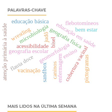
PALAVRAS-CHAVE
educação básica
flebotomíneos
educação em saúde
microbiologia
atenção primária à saúde
wrestling
geografia física
bem estar
judô
bisel
geomorfologia
acessibilidade
cobertura vacinal
ensino
geografia escolar
enfermagem
flauta doce
pictogramas
caninos
sandbox
vacinação
MAIS LIDOS NA ÚLTIMA SEMANA