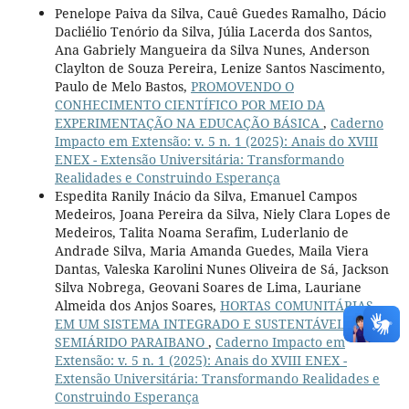
Penelope Paiva da Silva, Cauê Guedes Ramalho, Dácio
Dacliélio Tenório da Silva, Júlia Lacerda dos Santos,
Ana Gabriely Mangueira da Silva Nunes, Anderson
Claylton de Souza Pereira, Lenize Santos Nascimento,
Paulo de Melo Bastos,
PROMOVENDO O
CONHECIMENTO CIENTÍFICO POR MEIO DA
EXPERIMENTAÇÃO NA EDUCAÇÃO BÁSICA
,
Caderno
Impacto em Extensão: v. 5 n. 1 (2025): Anais do XVIII
ENEX - Extensão Universitária: Transformando
Realidades e Construindo Esperança
Espedita Ranily Inácio da Silva, Emanuel Campos
Medeiros, Joana Pereira da Silva, Niely Clara Lopes de
Medeiros, Talita Noama Serafim, Luderlanio de
Andrade Silva, Maria Amanda Guedes, Maila Viera
Dantas, Valeska Karolini Nunes Oliveira de Sá, Jackson
Silva Nobrega, Geovani Soares de Lima, Lauriane
Almeida dos Anjos Soares,
HORTAS COMUNITÁRIAS
EM UM SISTEMA INTEGRADO E SUSTENTÁVEL NO
SEMIÁRIDO PARAIBANO
,
Caderno Impacto em
Extensão: v. 5 n. 1 (2025): Anais do XVIII ENEX -
Extensão Universitária: Transformando Realidades e
Construindo Esperança