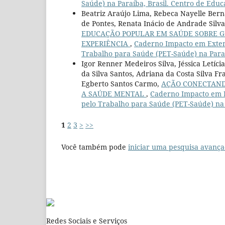
Saúde) na Paraíba, Brasil. Centro de Edu
Beatriz Araújo Lima, Rebeca Nayelle Berna
de Pontes, Renata Inácio de Andrade Silva,
EDUCAÇÃO POPULAR EM SAÚDE SOBRE GÊ
EXPERIÊNCIA
,
Caderno Impacto em Extens
Trabalho para Saúde (PET-Saúde) na Paraí
Igor Renner Medeiros Silva, Jéssica Letíci
da Silva Santos, Adriana da Costa Silva Fr
Egberto Santos Carmo,
AÇÃO CONECTAND
A SAÚDE MENTAL
,
Caderno Impacto em Ex
pelo Trabalho para Saúde (PET-Saúde) na 
1
2
3
>
>>
Você também pode
iniciar uma pesquisa avança
Redes Sociais e Serviços