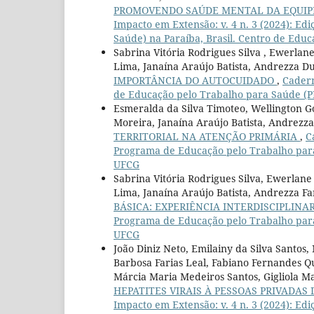
PROMOVENDO SAÚDE MENTAL DA EQUIP
Impacto em Extensão: v. 4 n. 3 (2024): E
Saúde) na Paraíba, Brasil. Centro de Edu
Sabrina Vitória Rodrigues Silva , Ewerla
Lima, Janaína Araújo Batista, Andrezza Du
IMPORTÂNCIA DO AUTOCUIDADO
,
Cadern
de Educação pelo Trabalho para Saúde (PE
Esmeralda da Silva Timoteo, Wellington G
Moreira, Janaína Araújo Batista, Andrezza
TERRITORIAL NA ATENÇÃO PRIMÁRIA
,
C
Programa de Educação pelo Trabalho para 
UFCG
Sabrina Vitória Rodrigues Silva, Ewerlan
Lima, Janaína Araújo Batista, Andrezza Fa
BÁSICA: EXPERIÊNCIA INTERDISCIPLINA
Programa de Educação pelo Trabalho para 
UFCG
João Diniz Neto, Emilainy da Silva Santos
Barbosa Farias Leal, Fabiano Fernandes Q
Márcia Maria Medeiros Santos, Gigliola 
HEPATITES VIRAIS À PESSOAS PRIVADAS
Impacto em Extensão: v. 4 n. 3 (2024): E