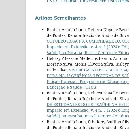
ENEX - Extensão Universitária: Transfor
Artigos Semelhantes
Beatriz Araújo Lima, Rebeca Nayelle Berna
de Pontes, Renata Inácio de Andrade Silva,
OUTUBRO ROSA NA COMUNIDADE DA UBS
Impacto em Extensão: v. 4 n. 3 (2024): E
Saúde) na Paraíba, Brasil. Centro de Edu
Heloisy Alves de Medeiros Leano, Antonio 
Moreno Silva, Moniz Oliveira Silva, Gisl
Melo Silva,
VIVÊNCIAS NO PET-SAÚDE: A
DURA NA 4ª GERÊNCIA REGIONAL DE SA
Edição Especial –Programa de Educação pe
Educação e Saúde - UFCG
Beatriz Araújo Lima, Rebeca Nayelle Berna
de Pontes, Renata Inácio de Andrade Silva
DE ESTUDANTES DO PET-SAÚDE NA ESTR
Impacto em Extensão: v. 4 n. 3 (2024): E
Saúde) na Paraíba, Brasil. Centro de Edu
Beatriz Araújo Lima, Sthefany Santina Sil
de Pontes, Renata Inácio de Andrade Silva,