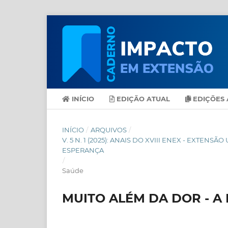
INÍCIO
EDIÇÃO ATUAL
EDIÇÕES 
INÍCIO
/
ARQUIVOS
/
V. 5 N. 1 (2025): ANAIS DO XVIII ENEX - EXT
ESPERANÇA
/
Saúde
MUITO ALÉM DA DOR - A