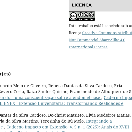
LICENÇA
Este trabalho está licenciado sob 
licença
Creative Commons Attribut
NonCommercial-ShareAlike 4.0
International License
.
r(es)
uarda Melo de Oliveira, Rebeca Dantas da Silva Cardoso, Eria
Severo Costa, Raíza Santos Quirino, Francineide de Albuquerque S
a dor: uma conscientização sobre a endometriose
,
Caderno Impa
VIII ENEX - Extensão Universitária: Transformando Realidades e
ntas da Silva Cardoso, Do-christ Matsieto, Lívia Medeiros Matias,
ia da Silva Martins, Teresinha do Bú Melo,
Integrando a
de
,
Caderno Impacto em Extensão: v. 5 n. 1 (2025): Anais do XVIII