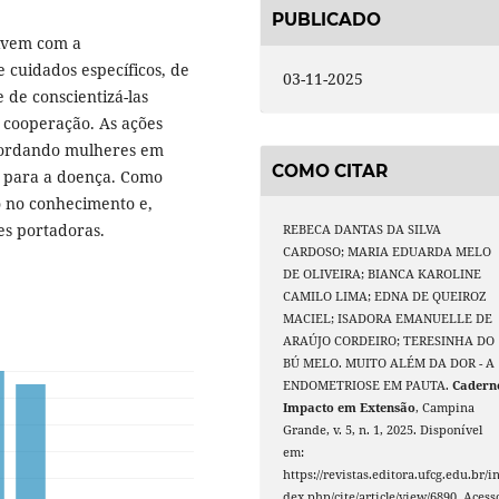
PUBLICADO
vivem com a
e cuidados específicos, de
03-11-2025
e de conscientizá-las
 cooperação. As ações
bordando mulheres em
COMO CITAR
o para a doença. Como
o no conhecimento e,
s portadoras.
REBECA DANTAS DA SILVA
CARDOSO; MARIA EDUARDA MELO
DE OLIVEIRA; BIANCA KAROLINE
CAMILO LIMA; EDNA DE QUEIROZ
MACIEL; ISADORA EMANUELLE DE
ARAÚJO CORDEIRO; TERESINHA DO
BÚ MELO. MUITO ALÉM DA DOR - A
ENDOMETRIOSE EM PAUTA.
Cadern
Impacto em Extensão
, Campina
Grande, v. 5, n. 1, 2025. Disponível
em:
https://revistas.editora.ufcg.edu.br/i
dex.php/cite/article/view/6890. Acess