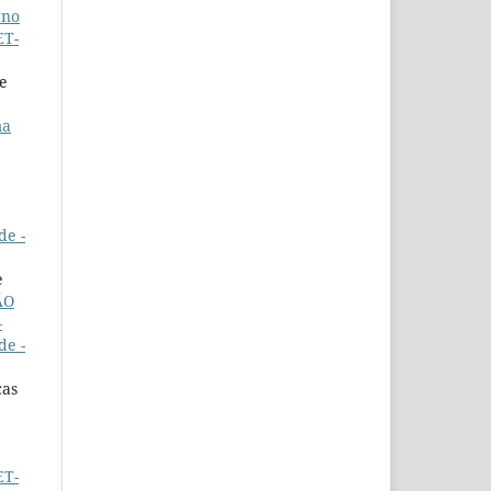
rno
ET-
de
ma
de -
e
ÃO
–
de -
cas
ET-