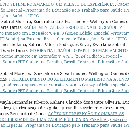
E NO SETEMBRO AMARELO: UM RELATO DE EXPERIÊNCIA
,
Cade
dição Especial –Programa de Educação pelo Trabalho para Saúde (P
cação e Saúde - UFCG
ne Sobral Moreira, Esmeralda da Silva Timoteo, Wellington Gomes 
arte Farias,
SAÚDE MENTAL DOS PROFISSIONAIS DE SAÚDE: A
o Impacto em Extensão: v. 4 n. 3 (2024): Edição Especial –Progra
T-Saúde) na Paraíba, Brasil. Centro de Educação e Saúde - UFCG
omes de Lima, Sabrina Vitória Rodrigues Silva , Ewerlane Sobral
 Duarte Farias,
GEOGRAFIA E SAÚDE: O PAPEL DO MAPEAMENTO
aderno Impacto em Extensão: v. 4 n. 3 (2024): Edição Especial –
Saúde (PET-Saúde) na Paraíba, Brasil. Centro de Educação e Saú
e Sobral Moreira, Esmeralda da Silva Timoteo, Wellington Gomes d
rias,
FORTALECIMENTO DO ALEITAMENTO MATERNO NA ATENÇ
R
,
Caderno Impacto em Extensão: v. 4 n. 3 (2024): Edição Especial 
Saúde (PET-Saúde) na Paraíba, Brasil. Centro de Educação e Saú
, Mayla Fernandes Ribeiro, Kaliane Cândido dos Santos Oliveira, Lu
ueiroga, Erica Braga de Aguiar, Jurandir Nascimento dos Santos,
Marcos Bernardo de Lima,
AÇÕES DE PREVENÇÃO E COMBATE AS
 DE LIBERDADE EM UMA CADEIA PÚBLICA DA PARAÍBA
,
Caderno
dição Especial –Programa de Educação pelo Trabalho para Saúde (P