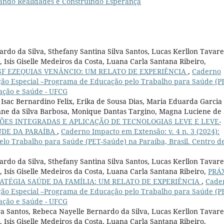
mando Realidades e Construindo Esperança
rdo da Silva, Sthefany Santina Silva Santos, Lucas Kerllon Tavare
 Isis Giselle Medeiros da Costa, Luana Carla Santana Ribeiro,
F EZEQUIAS VENÂNCIO: UM RELATO DE EXPERIÊNCIA
,
Caderno
dição Especial –Programa de Educação pelo Trabalho para Saúde (P
cação e Saúde - UFCG
Isac Bernardino Felix, Erika de Sousa Dias, Maria Eduarda Garcia
aynne da Silva Barbosa, Monique Dantas Targino, Magna Luciene de
ÇÕES INTEGRADAS E APLICAÇÃO DE TECNOLOGIAS LEVE E LEVE-
ÚDE DA PARAÍBA
,
Caderno Impacto em Extensão: v. 4 n. 3 (2024):
lo Trabalho para Saúde (PET-Saúde) na Paraíba, Brasil. Centro d
rdo da Silva, Sthefany Santina Silva Santos, Lucas Kerllon Tavare
, Isis Giselle Medeiros da Costa, Luana Carla Santana Ribeiro,
PRÁ
ATÉGIA SAÚDE DA FAMÍLIA: UM RELATO DE EXPERIÊNCIA
,
Cade
dição Especial –Programa de Educação pelo Trabalho para Saúde (P
cação e Saúde - UFCG
va Santos, Rebeca Nayelle Bernardo da Silva, Lucas Kerllon Tavare
 Isis Giselle Medeiros da Costa, Luana Carla Santana Ribeiro,