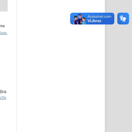
uma
ion-
ilva
cto