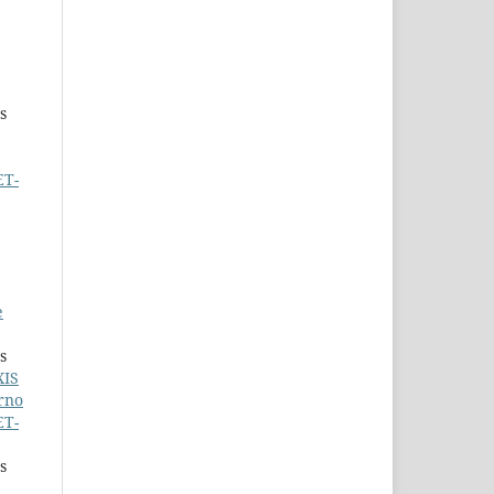
s
ET-
e
s
XIS
rno
ET-
s