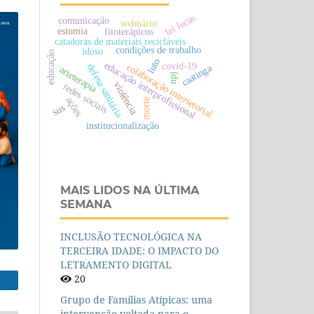
lei lucas
comunicação
webnário
estomia
fitoterápicos
catadoras de materiais recicláveis
condições de trabalho
idoso
educação
luto
educação interprofissional
covid-19
colaboração intersetorial
defesa sanitária
caatinga
arteterapia
npj
violência
redes sociais
ações
morte
sus
institucionalização
MAIS LIDOS NA ÚLTIMA
SEMANA
INCLUSÃO TECNOLÓGICA NA
TERCEIRA IDADE: O IMPACTO DO
LETRAMENTO DIGITAL
20
Grupo de Famílias Atípicas: uma
intervenção voltada para o