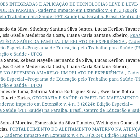
ÇÕES INTEGRADAS E APLICAÇÃO DE TECNOLOGIAS LEVE E LEVE-
ÚDE DA PARAÍBA
,
Caderno Impacto em Extensão: v. 4 n. 3 (2024):
lo Trabalho para Saúde (PET-Saúde) na Paraíba, Brasil. Centro d
rdo da Silva, Sthefany Santina Silva Santos, Lucas Kerllon Tavare
, Isis Giselle Medeiros da Costa, Luana Carla Santana Ribeiro,
PRÁ
ATÉGIA SAÚDE DA FAMÍLIA: UM RELATO DE EXPERIÊNCIA
,
Cade
dição Especial –Programa de Educação pelo Trabalho para Saúde (P
cação e Saúde - UFCG
va Santos, Rebeca Nayelle Bernardo da Silva, Lucas Kerllon Tavare
 Isis Giselle Medeiros da Costa, Luana Carla Santana Ribeiro,
E NO SETEMBRO AMARELO: UM RELATO DE EXPERIÊNCIA
,
Cade
dição Especial –Programa de Educação pelo Trabalho para Saúde (P
cação e Saúde - UFCG
omes de Lima, Sabrina Vitória Rodrigues Silva , Ewerlane Sobral
 Duarte Farias,
GEOGRAFIA E SAÚDE: O PAPEL DO MAPEAMENTO
aderno Impacto em Extensão: v. 4 n. 3 (2024): Edição Especial –
Saúde (PET-Saúde) na Paraíba, Brasil. Centro de Educação e Saú
e Sobral Moreira, Esmeralda da Silva Timoteo, Wellington Gomes d
rias,
FORTALECIMENTO DO ALEITAMENTO MATERNO NA ATENÇ
R
,
Caderno Impacto em Extensão: v. 4 n. 3 (2024): Edição Especial 