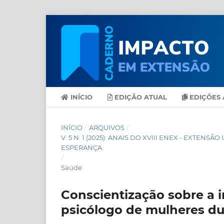
INÍCIO
EDIÇÃO ATUAL
EDIÇÕES 
INÍCIO
/
ARQUIVOS
/
V. 5 N. 1 (2025): ANAIS DO XVIII ENEX - EXT
ESPERANÇA
/
Saúde
Conscientização sobre a i
psicólogo de mulheres du