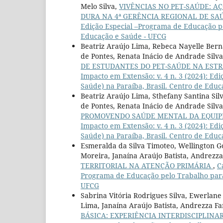
Melo Silva,
VIVÊNCIAS NO PET-SAÚDE: A
DURA NA 4ª GERÊNCIA REGIONAL DE SA
Edição Especial –Programa de Educação pe
Educação e Saúde - UFCG
Beatriz Araújo Lima, Rebeca Nayelle Berna
de Pontes, Renata Inácio de Andrade Silva
DE ESTUDANTES DO PET-SAÚDE NA ESTR
Impacto em Extensão: v. 4 n. 3 (2024): E
Saúde) na Paraíba, Brasil. Centro de Edu
Beatriz Araújo Lima, Sthefany Santina Sil
de Pontes, Renata Inácio de Andrade Silva,
PROMOVENDO SAÚDE MENTAL DA EQUIP
Impacto em Extensão: v. 4 n. 3 (2024): E
Saúde) na Paraíba, Brasil. Centro de Edu
Esmeralda da Silva Timoteo, Wellington G
Moreira, Janaína Araújo Batista, Andrezza
TERRITORIAL NA ATENÇÃO PRIMÁRIA
,
C
Programa de Educação pelo Trabalho para 
UFCG
Sabrina Vitória Rodrigues Silva, Ewerlan
Lima, Janaína Araújo Batista, Andrezza Fa
BÁSICA: EXPERIÊNCIA INTERDISCIPLINA