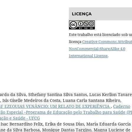
LICENÇA
Este trabalho está licenciado sob 
licença
Creative Commons Attribut
NonCommercial-ShareAlike 4.0
International License
.
rdo da Silva, Sthefany Santina Silva Santos, Lucas Kerllon Tavare
 Isis Giselle Medeiros da Costa, Luana Carla Santana Ribeiro,
F EZEQUIAS VENÂNCIO: UM RELATO DE EXPERIÊNCIA
,
Caderno
dição Especial –Programa de Educação pelo Trabalho para Saúde (P
cação e Saúde - UFCG
Isac Bernardino Felix, Erika de Sousa Dias, Maria Eduarda Garcia
aynne da Silva Barbosa, Monique Dantas Targino, Magna Luciene de