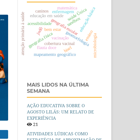
matemática
educação básica
saúde Única
caninos
enfermagem
atenção primária à saúde
educação em saúde
sandbox
geografia escolar
acessibilidade
judô
bem estar
ensino
geomorfologia
geografia física
microbiologia
vacinação
cobertura vacinal
flauta doce
bisel
mapeamento geográfico
MAIS LIDOS NA ÚLTIMA
SEMANA
AÇÃO EDUCATIVA SOBRE O
AGOSTO LILÁS: UM RELATO DE
EXPERIÊNCIA
21
ATIVIDADES LÚDICAS COMO
ESTRATÉGIA DE APROXIMAÇÃO DE