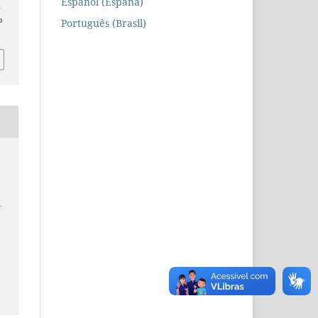
Español (España)
n
o
Português (Brasil)
e