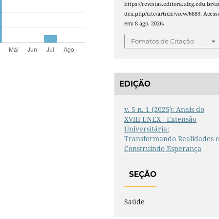
https://revistas.editora.ufcg.edu.br/i
dex.php/cite/article/view/6889. Acess
em: 8 ago. 2026.
Fomatos de Citação
EDIÇÃO
v. 5 n. 1 (2025): Anais do
XVIII ENEX - Extensão
Universitária:
Transformando Realidades 
Construindo Esperança
SEÇÃO
Saúde