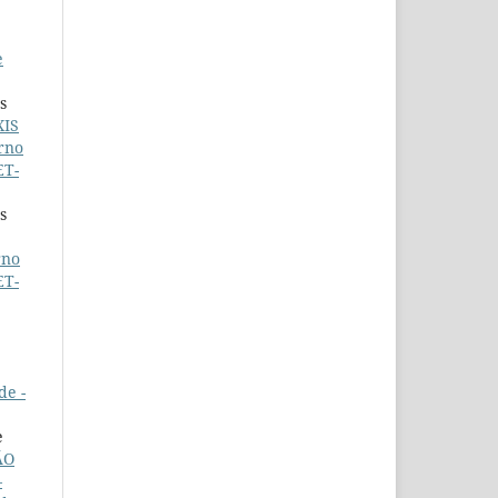
e
s
XIS
rno
ET-
s
rno
ET-
de -
e
ÃO
–