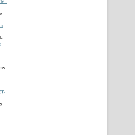
de -
de
ma
ta
O
cas
ET-
s