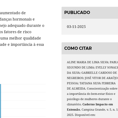
PUBLICADO
o aumentado de
danças hormonais e
anejo adequado durante o
03-11-2025
s fatores de risco
o uma melhor qualidade
idade e importância à essa
COMO CITAR
ALINE MARIA DE LIMA SILVA; PABL
SEGUNDO DE LIMA; EVELLY SONAL
DA SILVA; GABRIELLE CARDOSO DE
NEGREIROS; JOSÉ VITOR DE ARAÚJO
PESSOA; TATIANA SILVA FERREIRA
DE ALMEIDA. Conscientização sobre
a importância do bem-estar físico e
psicólogo de mulheres durante o
climatério.
Caderno Impacto em
Extensão
, Campina Grande, v. 5, n. 1
2025. Disponível em: