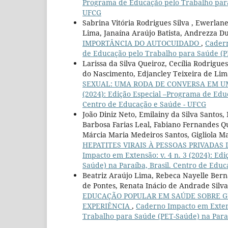
Programa de Educação pelo Trabalho para 
UFCG
Sabrina Vitória Rodrigues Silva , Ewerla
Lima, Janaína Araújo Batista, Andrezza Du
IMPORTÂNCIA DO AUTOCUIDADO
,
Cadern
de Educação pelo Trabalho para Saúde (PE
Larissa da Silva Queiroz, Cecília Rodrigu
do Nascimento, Edjancley Teixeira de Lim
SEXUAL: UMA RODA DE CONVERSA EM 
(2024): Edição Especial –Programa de Edu
Centro de Educação e Saúde - UFCG
João Diniz Neto, Emilainy da Silva Santos
Barbosa Farias Leal, Fabiano Fernandes Q
Márcia Maria Medeiros Santos, Gigliola 
HEPATITES VIRAIS À PESSOAS PRIVADAS
Impacto em Extensão: v. 4 n. 3 (2024): E
Saúde) na Paraíba, Brasil. Centro de Edu
Beatriz Araújo Lima, Rebeca Nayelle Berna
de Pontes, Renata Inácio de Andrade Silva,
EDUCAÇÃO POPULAR EM SAÚDE SOBRE GÊ
EXPERIÊNCIA
,
Caderno Impacto em Extens
Trabalho para Saúde (PET-Saúde) na Paraí