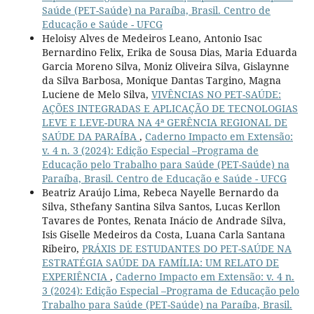
Saúde (PET-Saúde) na Paraíba, Brasil. Centro de
Educação e Saúde - UFCG
Heloisy Alves de Medeiros Leano, Antonio Isac
Bernardino Felix, Erika de Sousa Dias, Maria Eduarda
Garcia Moreno Silva, Moniz Oliveira Silva, Gislaynne
da Silva Barbosa, Monique Dantas Targino, Magna
Luciene de Melo Silva,
VIVÊNCIAS NO PET-SAÚDE:
AÇÕES INTEGRADAS E APLICAÇÃO DE TECNOLOGIAS
LEVE E LEVE-DURA NA 4ª GERÊNCIA REGIONAL DE
SAÚDE DA PARAÍBA
,
Caderno Impacto em Extensão:
v. 4 n. 3 (2024): Edição Especial –Programa de
Educação pelo Trabalho para Saúde (PET-Saúde) na
Paraíba, Brasil. Centro de Educação e Saúde - UFCG
Beatriz Araújo Lima, Rebeca Nayelle Bernardo da
Silva, Sthefany Santina Silva Santos, Lucas Kerllon
Tavares de Pontes, Renata Inácio de Andrade Silva,
Isis Giselle Medeiros da Costa, Luana Carla Santana
Ribeiro,
PRÁXIS DE ESTUDANTES DO PET-SAÚDE NA
ESTRATÉGIA SAÚDE DA FAMÍLIA: UM RELATO DE
EXPERIÊNCIA
,
Caderno Impacto em Extensão: v. 4 n.
3 (2024): Edição Especial –Programa de Educação pelo
Trabalho para Saúde (PET-Saúde) na Paraíba, Brasil.