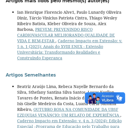
Artigos mais lidos pelo mesmo(s) autor(es)
Ian Henrique Florencio Alve1, Paulo Lunardy Oliveira
Diniz, Tárcio Vinicius Patriota Cintra, Thiago Wesley
Ribeiro Batista, Kleber Oliveira de Souza, Alex
Barbosa,
PREVEM: PREVENINDO RISCO
CARDIOVASCULAR MELHORANDO QUALIDADE DE
VIDA E BEM-ESTAR
,
Caderno Impacto em Extensão: v.
5 n. 1 (2025): Anais do XVIII ENEX - Extensão
Universitária: Transformando Realidades e
Construindo Esperança
Artigos Semelhantes
Beatriz Araújo Lima, Rebeca Nayelle Bernardo da
Silva, Sthefany Santina Silva Santos, Lucas Kerllon
Tavares de Pontes, Renata Inácio de Andrade Silva,
Isis Giselle Medeiros da Costa, Luana Carla Santana
Ribeiro,
OUTUBRO ROSA NA COMUNIDADE DA UBSF
EZEQUIAS VENÂNCIO: UM RELATO DE EXPERIÊNCIA
,
Caderno Impacto em Extensão: v. 4 n. 3 (2024): Edição
Especial –Programa de Educação pelo Trabalho para