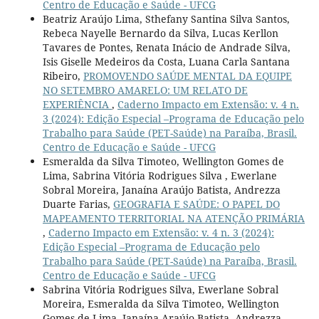
Centro de Educação e Saúde - UFCG
Beatriz Araújo Lima, Sthefany Santina Silva Santos,
Rebeca Nayelle Bernardo da Silva, Lucas Kerllon
Tavares de Pontes, Renata Inácio de Andrade Silva,
Isis Giselle Medeiros da Costa, Luana Carla Santana
Ribeiro,
PROMOVENDO SAÚDE MENTAL DA EQUIPE
NO SETEMBRO AMARELO: UM RELATO DE
EXPERIÊNCIA
,
Caderno Impacto em Extensão: v. 4 n.
3 (2024): Edição Especial –Programa de Educação pelo
Trabalho para Saúde (PET-Saúde) na Paraíba, Brasil.
Centro de Educação e Saúde - UFCG
Esmeralda da Silva Timoteo, Wellington Gomes de
Lima, Sabrina Vitória Rodrigues Silva , Ewerlane
Sobral Moreira, Janaína Araújo Batista, Andrezza
Duarte Farias,
GEOGRAFIA E SAÚDE: O PAPEL DO
MAPEAMENTO TERRITORIAL NA ATENÇÃO PRIMÁRIA
,
Caderno Impacto em Extensão: v. 4 n. 3 (2024):
Edição Especial –Programa de Educação pelo
Trabalho para Saúde (PET-Saúde) na Paraíba, Brasil.
Centro de Educação e Saúde - UFCG
Sabrina Vitória Rodrigues Silva, Ewerlane Sobral
Moreira, Esmeralda da Silva Timoteo, Wellington
Gomes de Lima, Janaína Araújo Batista, Andrezza