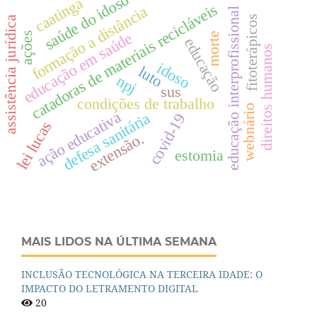
saúde do idoso
caatinga
catadoras de materiais recicláveis
formação a distância
educação interprofissional
fitoterápicos
assistência jurídica
educação em saúde
ações
morte
educação
direitos humanos
idoso
luto
npj
sus
condições de trabalho
webnário
ação educativa
defesa sanitária
covid-19
lei lucas
extensão.
estomia
MAIS LIDOS NA ÚLTIMA SEMANA
INCLUSÃO TECNOLÓGICA NA TERCEIRA IDADE: O
IMPACTO DO LETRAMENTO DIGITAL
20