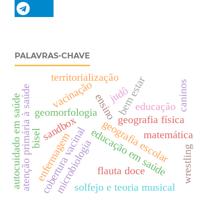
PALAVRAS-CHAVE
territorialização
bem estar
vacinação
caninos
atenção primária à saúde
judô
ensino
autocuidado em saúde
educação
geomorfologia
geografia física
sandbox
geografia escolar
cobertura vacinal
educação em saúde
bisel
matemática
enfermagem
microbiologia
wrestling
flauta doce
solfejo e teoria musical