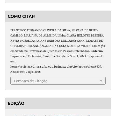
COMO CITAR
FRANCISCO FERNANDO OLIVEIRA DA SILVA; SILVANA DE BRITO
CAMELO; MARIANA DE ALMEIDA LIMA; CLARA HELOYSE BEZERRA
NEVES NÓBREGA; RAIANE BARBOSA DELGADO; SANNI MORAES DE
OLIVEIRA; GERLANE ÂNGELA DA COSTA MOREIRA VIEIRA. Educação
em Saúde na Prevenção de Quedas em Pessoas Internadas.
Caderno
Impacto em Extensão
, Campina Grande, v. 5, n. 1, 2025. Disponível
em:
https://revistas.editora.ufcg.edu.br/index.php/cite/article/view/6837.
Acesso em: 7 ago. 2026.
Fomatos de Citação
EDIÇÃO