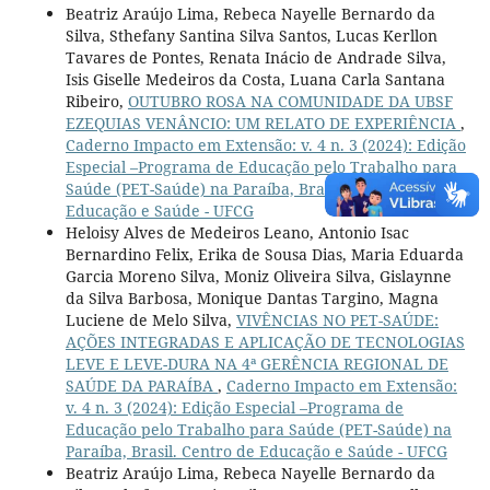
Beatriz Araújo Lima, Rebeca Nayelle Bernardo da
Silva, Sthefany Santina Silva Santos, Lucas Kerllon
Tavares de Pontes, Renata Inácio de Andrade Silva,
Isis Giselle Medeiros da Costa, Luana Carla Santana
Ribeiro,
OUTUBRO ROSA NA COMUNIDADE DA UBSF
EZEQUIAS VENÂNCIO: UM RELATO DE EXPERIÊNCIA
,
Caderno Impacto em Extensão: v. 4 n. 3 (2024): Edição
Especial –Programa de Educação pelo Trabalho para
Saúde (PET-Saúde) na Paraíba, Brasil. Centro de
Educação e Saúde - UFCG
Heloisy Alves de Medeiros Leano, Antonio Isac
Bernardino Felix, Erika de Sousa Dias, Maria Eduarda
Garcia Moreno Silva, Moniz Oliveira Silva, Gislaynne
da Silva Barbosa, Monique Dantas Targino, Magna
Luciene de Melo Silva,
VIVÊNCIAS NO PET-SAÚDE:
AÇÕES INTEGRADAS E APLICAÇÃO DE TECNOLOGIAS
LEVE E LEVE-DURA NA 4ª GERÊNCIA REGIONAL DE
SAÚDE DA PARAÍBA
,
Caderno Impacto em Extensão:
v. 4 n. 3 (2024): Edição Especial –Programa de
Educação pelo Trabalho para Saúde (PET-Saúde) na
Paraíba, Brasil. Centro de Educação e Saúde - UFCG
Beatriz Araújo Lima, Rebeca Nayelle Bernardo da