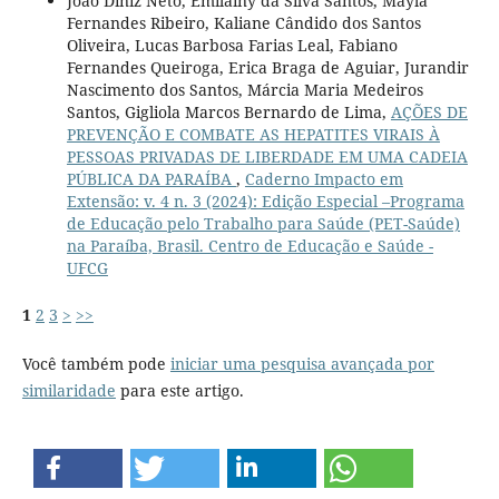
João Diniz Neto, Emilainy da Silva Santos, Mayla
Fernandes Ribeiro, Kaliane Cândido dos Santos
Oliveira, Lucas Barbosa Farias Leal, Fabiano
Fernandes Queiroga, Erica Braga de Aguiar, Jurandir
Nascimento dos Santos, Márcia Maria Medeiros
Santos, Gigliola Marcos Bernardo de Lima,
AÇÕES DE
PREVENÇÃO E COMBATE AS HEPATITES VIRAIS À
PESSOAS PRIVADAS DE LIBERDADE EM UMA CADEIA
PÚBLICA DA PARAÍBA
,
Caderno Impacto em
Extensão: v. 4 n. 3 (2024): Edição Especial –Programa
de Educação pelo Trabalho para Saúde (PET-Saúde)
na Paraíba, Brasil. Centro de Educação e Saúde -
UFCG
1
2
3
>
>>
Você também pode
iniciar uma pesquisa avançada por
similaridade
para este artigo.