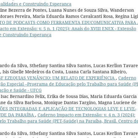
ealidades e Construindo Esperança
oline Bezerra de Pontes, Luana Nunes de Souza Silva, Wanderson
Moraes Pereira, Maria Eduarda Ramos Cavalcanti Rosa, Regina Lig
O DE PODCASTS COMO FERRAMENTA EDUCOMUNICATIVA PARA 
cto em Extensão: v. 5 n. 1 (2025): Anais do XVIII ENEX - Extensão
 e Construindo Esperança
rdo da Silva, Sthefany Santina Silva Santos, Lucas Kerllon Tavare
 Isis Giselle Medeiros da Costa, Luana Carla Santana Ribeiro,
F EZEQUIAS VENÂNCIO: UM RELATO DE EXPERIÊNCIA
,
Caderno
dição Especial –Programa de Educação pelo Trabalho para Saúde (P
cação e Saúde - UFCG
Isac Bernardino Felix, Erika de Sousa Dias, Maria Eduarda Garcia
aynne da Silva Barbosa, Monique Dantas Targino, Magna Luciene de
ÇÕES INTEGRADAS E APLICAÇÃO DE TECNOLOGIAS LEVE E LEVE-
ÚDE DA PARAÍBA
,
Caderno Impacto em Extensão: v. 4 n. 3 (2024):
lo Trabalho para Saúde (PET-Saúde) na Paraíba, Brasil. Centro d
rdo da Silva, Sthefany Santina Silva Santos, Lucas Kerllon Tavare