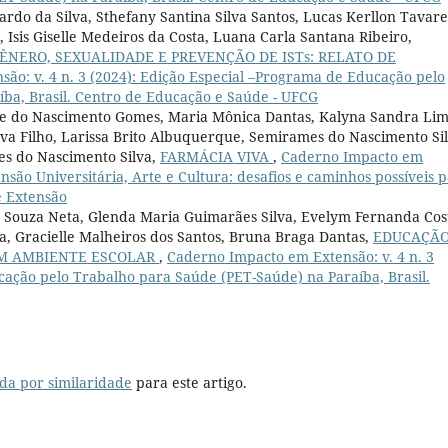
rdo da Silva, Sthefany Santina Silva Santos, Lucas Kerllon Tavare
 Isis Giselle Medeiros da Costa, Luana Carla Santana Ribeiro,
NERO, SEXUALIDADE E PREVENÇÃO DE ISTs: RELATO DE
ão: v. 4 n. 3 (2024): Edição Especial –Programa de Educação pelo
ba, Brasil. Centro de Educação e Saúde - UFCG
ane do Nascimento Gomes, Maria Mônica Dantas, Kalyna Sandra Li
lva Filho, Larissa Brito Albuquerque, Semirames do Nascimento Sil
es do Nascimento Silva,
FARMÁCIA VIVA
,
Caderno Impacto em
ensão Universitária, Arte e Cultura: desafios e caminhos possíveis 
e Extensão
es Souza Neta, Glenda Maria Guimarães Silva, Evelym Fernanda Cos
a, Gracielle Malheiros dos Santos, Bruna Braga Dantas,
EDUCAÇÃ
UM AMBIENTE ESCOLAR
,
Caderno Impacto em Extensão: v. 4 n. 3
cação pelo Trabalho para Saúde (PET-Saúde) na Paraíba, Brasil.
da por similaridade
para este artigo.