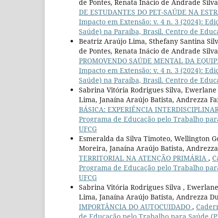
de Pontes, Renata Inácio de Andrade Silva
DE ESTUDANTES DO PET-SAÚDE NA ESTR
Impacto em Extensão: v. 4 n. 3 (2024): E
Saúde) na Paraíba, Brasil. Centro de Edu
Beatriz Araújo Lima, Sthefany Santina Sil
de Pontes, Renata Inácio de Andrade Silva,
PROMOVENDO SAÚDE MENTAL DA EQUIP
Impacto em Extensão: v. 4 n. 3 (2024): E
Saúde) na Paraíba, Brasil. Centro de Edu
Sabrina Vitória Rodrigues Silva, Ewerlan
Lima, Janaína Araújo Batista, Andrezza Fa
BÁSICA: EXPERIÊNCIA INTERDISCIPLINA
Programa de Educação pelo Trabalho para 
UFCG
Esmeralda da Silva Timoteo, Wellington G
Moreira, Janaína Araújo Batista, Andrezza
TERRITORIAL NA ATENÇÃO PRIMÁRIA
,
C
Programa de Educação pelo Trabalho para 
UFCG
Sabrina Vitória Rodrigues Silva , Ewerla
Lima, Janaína Araújo Batista, Andrezza Du
IMPORTÂNCIA DO AUTOCUIDADO
,
Cadern
de Educação pelo Trabalho para Saúde (PE