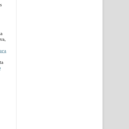
s
ma
va,
para
ta
O