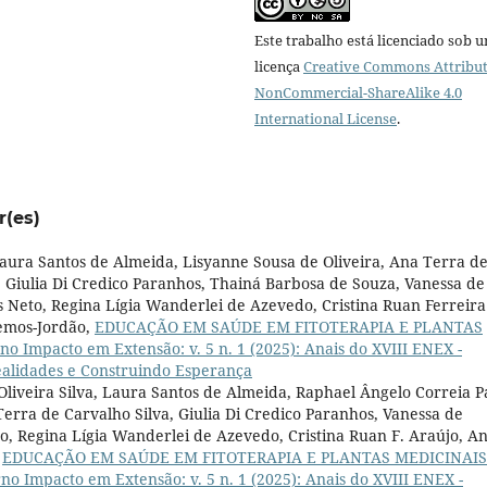
Este trabalho está licenciado sob 
licença
Creative Commons Attribut
NonCommercial-ShareAlike 4.0
International License
.
r(es)
aura Santos de Almeida, Lisyanne Sousa de Oliveira, Ana Terra d
a, Giulia Di Credico Paranhos, Thainá Barbosa de Souza, Vanessa de
os Neto, Regina Lígia Wanderlei de Azevedo, Cristina Ruan Ferreira
Lemos-Jordão,
EDUCAÇÃO EM SAÚDE EM FITOTERAPIA E PLANTAS
no Impacto em Extensão: v. 5 n. 1 (2025): Anais do XVIII ENEX -
ealidades e Construindo Esperança
Oliveira Silva, Laura Santos de Almeida, Raphael Ângelo Correia P
erra de Carvalho Silva, Giulia Di Credico Paranhos, Vanessa de
iro, Regina Lígia Wanderlei de Azevedo, Cristina Ruan F. Araújo, A
,
EDUCAÇÃO EM SAÚDE EM FITOTERAPIA E PLANTAS MEDICINAIS
no Impacto em Extensão: v. 5 n. 1 (2025): Anais do XVIII ENEX -