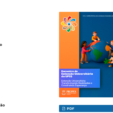
ro
dão
PDF