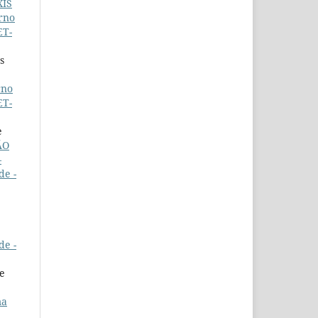
XIS
rno
ET-
s
rno
ET-
e
ÃO
–
de -
de -
de
ma