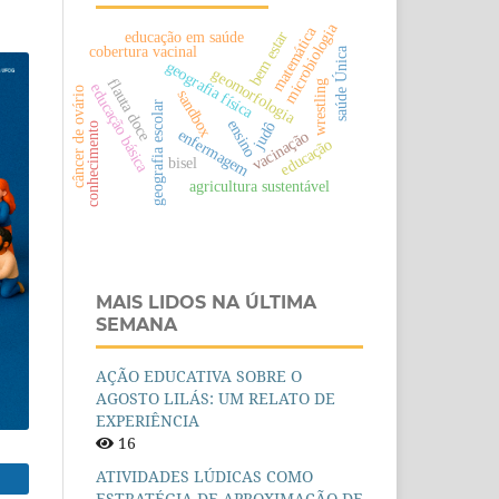
microbiologia
matemática
educação em saúde
bem estar
cobertura vacinal
saúde Única
geografia física
geomorfologia
flauta doce
wrestling
educação básica
câncer de ovário
sandbox
geografia escolar
ensino
judô
conhecimento
enfermagem
vacinação
educação
bisel
agricultura sustentável
MAIS LIDOS NA ÚLTIMA
SEMANA
AÇÃO EDUCATIVA SOBRE O
AGOSTO LILÁS: UM RELATO DE
EXPERIÊNCIA
16
ATIVIDADES LÚDICAS COMO
ESTRATÉGIA DE APROXIMAÇÃO DE