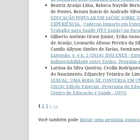
Beatriz Araújo Lima, Rebeca Nayelle Berna
de Pontes, Renata Inácio de Andrade Silva,
EDUCAÇÃO POPULAR EM SAÚDE SOBRE GÊ
EXPERIÊNCIA
,
Caderno Impacto em Extens
Trabalho para Saúde (PET-Saúde) na Paraí
Gilberto Antônio Orson Junior, Erika Ge
de Araújo, Leonardo Afonso Pereira da Si
Camilo Allyson Simões de Farias, Semiram
Extensão: v. 4 n. 2 (2024): XVII ENEX - Ext
indissociabilidade entre Ensino, Pesquisa 
Larissa da Silva Queiroz, Cecília Rodrigu
do Nascimento, Edjancley Teixeira de Lim
SEXUAL: UMA RODA DE CONVERSA EM 
(2024): Edição Especial –Programa de Edu
Centro de Educação e Saúde - UFCG
1
2
3
>
>>
Você também pode
iniciar uma pesquisa avança