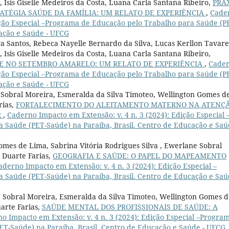
, Isis Giselle Medeiros da Costa, Luana Carla Santana Ribeiro,
PRÁ
ATÉGIA SAÚDE DA FAMÍLIA: UM RELATO DE EXPERIÊNCIA
,
Cade
dição Especial –Programa de Educação pelo Trabalho para Saúde (P
cação e Saúde - UFCG
va Santos, Rebeca Nayelle Bernardo da Silva, Lucas Kerllon Tavare
 Isis Giselle Medeiros da Costa, Luana Carla Santana Ribeiro,
E NO SETEMBRO AMARELO: UM RELATO DE EXPERIÊNCIA
,
Cade
dição Especial –Programa de Educação pelo Trabalho para Saúde (P
cação e Saúde - UFCG
e Sobral Moreira, Esmeralda da Silva Timoteo, Wellington Gomes d
rias,
FORTALECIMENTO DO ALEITAMENTO MATERNO NA ATENÇ
R
,
Caderno Impacto em Extensão: v. 4 n. 3 (2024): Edição Especial 
Saúde (PET-Saúde) na Paraíba, Brasil. Centro de Educação e Saú
omes de Lima, Sabrina Vitória Rodrigues Silva , Ewerlane Sobral
 Duarte Farias,
GEOGRAFIA E SAÚDE: O PAPEL DO MAPEAMENTO
aderno Impacto em Extensão: v. 4 n. 3 (2024): Edição Especial –
Saúde (PET-Saúde) na Paraíba, Brasil. Centro de Educação e Saú
ne Sobral Moreira, Esmeralda da Silva Timoteo, Wellington Gomes 
arte Farias,
SAÚDE MENTAL DOS PROFISSIONAIS DE SAÚDE: A
o Impacto em Extensão: v. 4 n. 3 (2024): Edição Especial –Progra
T-Saúde) na Paraíba, Brasil. Centro de Educação e Saúde - UFCG