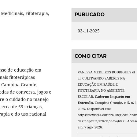
Medicinais, Fitoterapia,
PUBLICADO
03-11-2025
COMO CITAR
cesso de educação em
VANESSA MEDEIROS RODRIGUES et
ais fitoterápicas
al. CULTIVANDO SABERES NA
de Campina Grande,
EDUCAÇÃO EM SAÚDE E
FITOTERAPIA NO AMBIENTE
odas de conversa, jogos e
ESCOLAR.
Caderno Impacto em
bre o cuidado no manejo
Extensão
, Campina Grande, v. 5, n. 1
cerca de 55 crianças,
2025. Disponível em:
rapia e do uso racional
https://revistas.editora.ufcg.edu.br/i
dex.php/cite/article/view/6808. Acess
em: 7 ago. 2026.