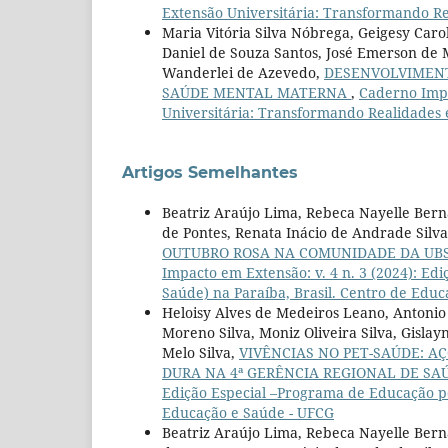
Extensão Universitária: Transformando R
Maria Vitória Silva Nóbrega, Geigesy Car
Daniel de Souza Santos, José Emerson de 
Wanderlei de Azevedo,
DESENVOLVIMENT
SAÚDE MENTAL MATERNA
,
Caderno Impa
Universitária: Transformando Realidades
Artigos Semelhantes
Beatriz Araújo Lima, Rebeca Nayelle Berna
de Pontes, Renata Inácio de Andrade Silva,
OUTUBRO ROSA NA COMUNIDADE DA UBS
Impacto em Extensão: v. 4 n. 3 (2024): E
Saúde) na Paraíba, Brasil. Centro de Edu
Heloisy Alves de Medeiros Leano, Antonio 
Moreno Silva, Moniz Oliveira Silva, Gisl
Melo Silva,
VIVÊNCIAS NO PET-SAÚDE: A
DURA NA 4ª GERÊNCIA REGIONAL DE SA
Edição Especial –Programa de Educação pe
Educação e Saúde - UFCG
Beatriz Araújo Lima, Rebeca Nayelle Berna