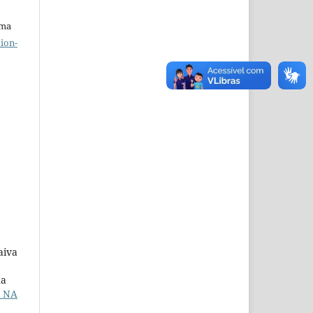
uma
ion-
e
aiva
na
 NA