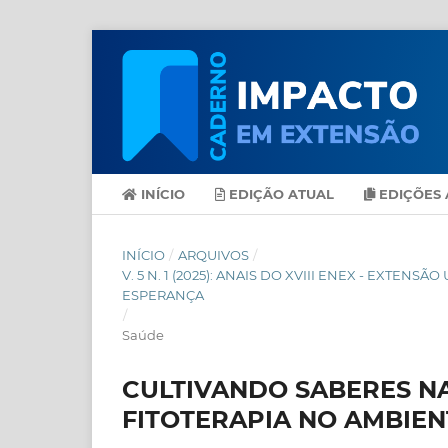
INÍCIO
EDIÇÃO ATUAL
EDIÇÕES 
INÍCIO
/
ARQUIVOS
/
V. 5 N. 1 (2025): ANAIS DO XVIII ENEX - EXT
ESPERANÇA
/
Saúde
CULTIVANDO SABERES N
FITOTERAPIA NO AMBIEN