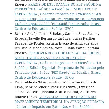
Ribeiro,
PRÁXIS DE ESTUDANTES DO PET-SAÚDE NA
ESTRATÉGIA SAÚDE DA FAMÍLIA: UM RELATO DE
EXPERIÊNCIA
,
Caderno Impacto em Extensão: v. 4 n.
3 (2024): Edição Especial –Programa de Educação pelo
Trabalho para Saúde (PET-Saúde) na Paraíba, Brasil.
Centro de Educação e Saúde - UFCG
Beatriz Araújo Lima, Sthefany Santina Silva Santos,
Rebeca Nayelle Bernardo da Silva, Lucas Kerllon
Tavares de Pontes, Renata Inácio de Andrade Silva,
Isis Giselle Medeiros da Costa, Luana Carla Santana
Ribeiro,
PROMOVENDO SAÚDE MENTAL DA EQUIPE
NO SETEMBRO AMARELO: UM RELATO DE
EXPERIÊNCIA
,
Caderno Impacto em Extensão: v. 4 n.
3 (2024): Edição Especial –Programa de Educação pelo
Trabalho para Saúde (PET-Saúde) na Paraíba, Brasil.
Centro de Educação e Saúde - UFCG
Esmeralda da Silva Timoteo, Wellington Gomes de
Lima, Sabrina Vitória Rodrigues Silva , Ewerlane
Sobral Moreira, Janaína Araújo Batista, Andrezza
Duarte Farias,
GEOGRAFIA E SAÚDE: O PAPEL DO
MAPEAMENTO TERRITORIAL NA ATENÇÃO PRIMÁRIA
,
Caderno Impacto em Extensão: v. 4 n. 3 (2024):