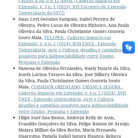
CRIANÇA DE 0 A 12 ANOS
,
Caderno Impacto em
Extensão: v. 3 n. 1 (2023): XVI Encontro de Extensão
Universitária da UFCG
Isaac Levi Genuíno Sampaio, Isabel Pereira de
Oliveira, Pedro Lucas de Oliveira Pinheiro, Ana Paula
Oliveira da Silva, Paula Christianne Gomes Gouveia
Souto Maia,
TELEPED
,
Caderno Impacto em
Extensão: v. 4 n. 2 (2024): XVII ENEX - Extensão
Universitária, Arte e Cultura: desafios e caminhos
possíveis para indissociabilidade entre Ensino,
Pesquisa e Extensão
Vanessa de Oliveira Fernandes, Naely Duarte da Silva,
Josefa Larissa Tavares da Silva, José Dilbery Oliveira
da Silva, Paula Christianne Gomes Gouveia Souto
Maia,
CUIDADOR ORIENTADO, CRIANÇA SEGURA
,
Caderno Impacto em Extensão: v. 4 n. 2 (2024): XVII
ENEX - Extensão Universitária, Arte e Cultura:
desafios e caminhos possíveis para indissociabilidade
entre Ensino, Pesquisa e Extensão
Filipe Sant’Ana Bastos, Andreza Kelly de Assis,
Evanildo Gonçalves da Silva, Felipe Ramon de Araújo,
Maiara Millian da Silva Rocha, Maria Fernanda
Quaresma, Pamela Isabel Japura Huanca, Rebeca