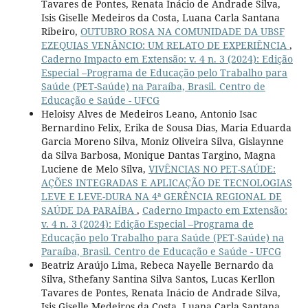
Tavares de Pontes, Renata Inácio de Andrade Silva,
Isis Giselle Medeiros da Costa, Luana Carla Santana
Ribeiro,
OUTUBRO ROSA NA COMUNIDADE DA UBSF
EZEQUIAS VENÂNCIO: UM RELATO DE EXPERIÊNCIA
,
Caderno Impacto em Extensão: v. 4 n. 3 (2024): Edição
Especial –Programa de Educação pelo Trabalho para
Saúde (PET-Saúde) na Paraíba, Brasil. Centro de
Educação e Saúde - UFCG
Heloisy Alves de Medeiros Leano, Antonio Isac
Bernardino Felix, Erika de Sousa Dias, Maria Eduarda
Garcia Moreno Silva, Moniz Oliveira Silva, Gislaynne
da Silva Barbosa, Monique Dantas Targino, Magna
Luciene de Melo Silva,
VIVÊNCIAS NO PET-SAÚDE:
AÇÕES INTEGRADAS E APLICAÇÃO DE TECNOLOGIAS
LEVE E LEVE-DURA NA 4ª GERÊNCIA REGIONAL DE
SAÚDE DA PARAÍBA
,
Caderno Impacto em Extensão:
v. 4 n. 3 (2024): Edição Especial –Programa de
Educação pelo Trabalho para Saúde (PET-Saúde) na
Paraíba, Brasil. Centro de Educação e Saúde - UFCG
Beatriz Araújo Lima, Rebeca Nayelle Bernardo da
Silva, Sthefany Santina Silva Santos, Lucas Kerllon
Tavares de Pontes, Renata Inácio de Andrade Silva,
Isis Giselle Medeiros da Costa, Luana Carla Santana