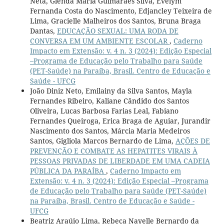
Neta, Glenda Maria Guimarães Silva, Evelym
Fernanda Costa do Nascimento, Edjancley Teixeira de
Lima, Gracielle Malheiros dos Santos, Bruna Braga
Dantas,
EDUCAÇÃO SEXUAL: UMA RODA DE
CONVERSA EM UM AMBIENTE ESCOLAR
,
Caderno
Impacto em Extensão: v. 4 n. 3 (2024): Edição Especial
–Programa de Educação pelo Trabalho para Saúde
(PET-Saúde) na Paraíba, Brasil. Centro de Educação e
Saúde - UFCG
João Diniz Neto, Emilainy da Silva Santos, Mayla
Fernandes Ribeiro, Kaliane Cândido dos Santos
Oliveira, Lucas Barbosa Farias Leal, Fabiano
Fernandes Queiroga, Erica Braga de Aguiar, Jurandir
Nascimento dos Santos, Márcia Maria Medeiros
Santos, Gigliola Marcos Bernardo de Lima,
AÇÕES DE
PREVENÇÃO E COMBATE AS HEPATITES VIRAIS À
PESSOAS PRIVADAS DE LIBERDADE EM UMA CADEIA
PÚBLICA DA PARAÍBA
,
Caderno Impacto em
Extensão: v. 4 n. 3 (2024): Edição Especial –Programa
de Educação pelo Trabalho para Saúde (PET-Saúde)
na Paraíba, Brasil. Centro de Educação e Saúde -
UFCG
Beatriz Araújo Lima, Rebeca Nayelle Bernardo da