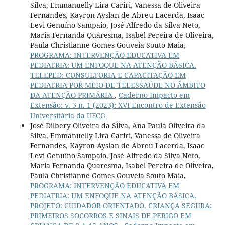
Silva, Emmanuelly Lira Cariri, Vanessa de Oliveira
Fernandes, Kayron Ayslan de Abreu Lacerda, Isaac
Levi Genuíno Sampaio, José Alfredo da Silva Neto,
Maria Fernanda Quaresma, Isabel Pereira de Oliveira,
Paula Christianne Gomes Gouveia Souto Maia,
PROGRAMA: INTERVENÇÃO EDUCATIVA EM
PEDIATRIA: UM ENFOQUE NA ATENÇÃO BÁSICA.
TELEPED: CONSULTORIA E CAPACITAÇÃO EM
PEDIATRIA POR MEIO DE TELESSAÚDE NO ÂMBITO
DA ATENÇÃO PRIMÁRIA
,
Caderno Impacto em
Extensão: v. 3 n. 1 (2023): XVI Encontro de Extensão
Universitária da UFCG
José Dilbery Oliveira da Silva, Ana Paula Oliveira da
Silva, Emmanuelly Lira Cariri, Vanessa de Oliveira
Fernandes, Kayron Ayslan de Abreu Lacerda, Isaac
Levi Genuíno Sampaio, José Alfredo da Silva Neto,
Maria Fernanda Quaresma, Isabel Pereira de Oliveira,
Paula Christianne Gomes Gouveia Souto Maia,
PROGRAMA: INTERVENÇÃO EDUCATIVA EM
PEDIATRIA: UM ENFOQUE NA ATENÇÃO BÁSICA.
PROJETO: CUIDADOR ORIENTADO, CRIANÇA SEGURA:
PRIMEIROS SOCORROS E SINAIS DE PERIGO EM