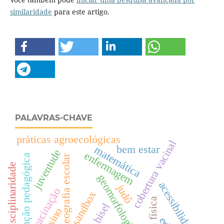
similaridade
para este artigo.
PALAVRAS-CHAVE
práticas agroecológicas
cobertura vacinal
bem estar
matemática
juventude
enfermagem
intervenção pedagógica
geografia escolar
interdisciplinaridade
geomorfologia
acessibilidade
judô
vacinação
sandbox
bisel
ensino