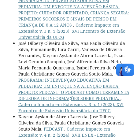
PROGRAMA: INTERVENÇÃO EDUCATIVA EM
PEDIATRIA: UM ENFOQUE NA ATENÇÃO BÁSICA.
PROJETO: CUIDADOR ORIENTADO, CRIANÇA SEGURA:
PRIMEIROS SOCORROS E SINAIS DE PERIGO EM
CRIANÇA DE 0 A 12 ANOS
,
Caderno Impacto em
Extensão: v. 3 n. 1 (2023): XVI Encontro de Extensão
Universitária da UFCG
José Dilbery Oliveira da Silva, Ana Paula Oliveira da
Silva, Emmanuelly Lira Cariri, Vanessa de Oliveira
Fernandes, Kayron Ayslan de Abreu Lacerda, Isaac
Levi Genuíno Sampaio, José Alfredo da Silva Neto,
Maria Fernanda Quaresma, Isabel Pereira de Oliveira,
Paula Christianne Gomes Gouveia Souto Maia,
PROGRAMA: INTERVENÇÃO EDUCATIVA EM
PEDIATRIA: UM ENFOQUE NA ATENÇÃO BÁSICA.
PROJETO: PEDCAST: O PODCAST COMO FERRAMENTA
DIFUSORA DE INFORMAÇÕES SOBRE PEDIATRIA.
,
Caderno Impacto em Extensão: v. 3 n. 1 (2023): XVI
Encontro de Extensão Universitária da UFCG
Kayron Ayslan de Abreu Lacerda, José Dilbery
Oliveira da Silva, Paula Christianne Gomes Gouveia
Souto Maia,
PEDCAST
,
Caderno Impacto em
Extensão: v. 4 n. 2 (2024): XVII ENEX - Extensão