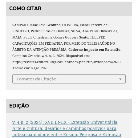
COMO CITAR
SAMPAIO, Isaac Levi Genuíno; OLIVEIRA, Isabel Pereira de;
PINHEIRO, Pedro Lucas de Oliveira; SILVA, Ana Paula Oliveira da;
MAIA, Paula Christianne Gomes Gouveia Souto. TELEPED:
CAPACITAÇÕES EM PEDIATRIA POR MEIO DO TELESSAÚDE NO
ÂMBITO DA ATENÇÃO PRIMÁRIA.
Caderno Impacto em Extensão
,
Campina Grande, v. 4, n. 2, 2024. Disponível em:
https://revistas.editora.ufcg.edu.br/index.php/cite/article/view/2670.
Acesso em: 8 ago. 2026.
Fomatos de Citação
EDIÇÃO
v. 4 n. 2 (2024): XVII ENEX - Extensão Universitária,
Arte e Cultura: desafios e caminhos possíveis para
indissociabilidade entre Ensino, Pesquisa e Extensão