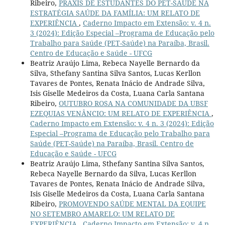
Ribeiro,
PRÁXIS DE ESTUDANTES DO PET-SAÚDE NA
ESTRATÉGIA SAÚDE DA FAMÍLIA: UM RELATO DE
EXPERIÊNCIA
,
Caderno Impacto em Extensão: v. 4 n.
3 (2024): Edição Especial –Programa de Educação pelo
Trabalho para Saúde (PET-Saúde) na Paraíba, Brasil.
Centro de Educação e Saúde - UFCG
Beatriz Araújo Lima, Rebeca Nayelle Bernardo da
Silva, Sthefany Santina Silva Santos, Lucas Kerllon
Tavares de Pontes, Renata Inácio de Andrade Silva,
Isis Giselle Medeiros da Costa, Luana Carla Santana
Ribeiro,
OUTUBRO ROSA NA COMUNIDADE DA UBSF
EZEQUIAS VENÂNCIO: UM RELATO DE EXPERIÊNCIA
,
Caderno Impacto em Extensão: v. 4 n. 3 (2024): Edição
Especial –Programa de Educação pelo Trabalho para
Saúde (PET-Saúde) na Paraíba, Brasil. Centro de
Educação e Saúde - UFCG
Beatriz Araújo Lima, Sthefany Santina Silva Santos,
Rebeca Nayelle Bernardo da Silva, Lucas Kerllon
Tavares de Pontes, Renata Inácio de Andrade Silva,
Isis Giselle Medeiros da Costa, Luana Carla Santana
Ribeiro,
PROMOVENDO SAÚDE MENTAL DA EQUIPE
NO SETEMBRO AMARELO: UM RELATO DE
EXPERIÊNCIA
,
Caderno Impacto em Extensão: v. 4 n.