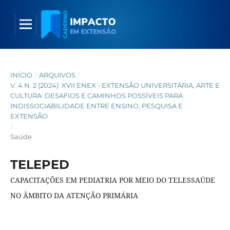
INÍCIO
/
ARQUIVOS
/
V. 4 N. 2 (2024): XVII ENEX - EXTENSÃO UNIVERSITÁRIA, ARTE E
CULTURA: DESAFIOS E CAMINHOS POSSÍVEIS PARA
INDISSOCIABILIDADE ENTRE ENSINO, PESQUISA E
EXTENSÃO
/
Saúde
TELEPED
CAPACITAÇÕES EM PEDIATRIA POR MEIO DO TELESSAÚDE
NO ÂMBITO DA ATENÇÃO PRIMÁRIA