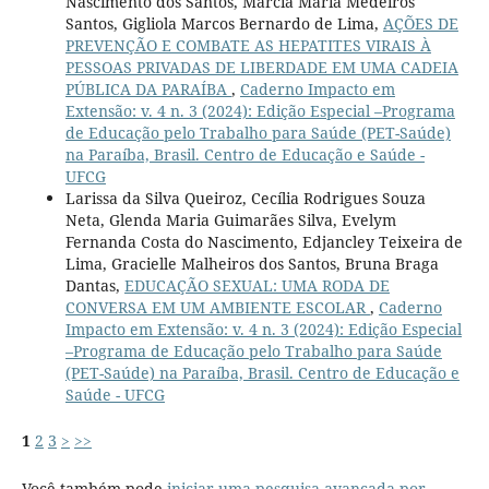
Nascimento dos Santos, Márcia Maria Medeiros
Santos, Gigliola Marcos Bernardo de Lima,
AÇÕES DE
PREVENÇÃO E COMBATE AS HEPATITES VIRAIS À
PESSOAS PRIVADAS DE LIBERDADE EM UMA CADEIA
PÚBLICA DA PARAÍBA
,
Caderno Impacto em
Extensão: v. 4 n. 3 (2024): Edição Especial –Programa
de Educação pelo Trabalho para Saúde (PET-Saúde)
na Paraíba, Brasil. Centro de Educação e Saúde -
UFCG
Larissa da Silva Queiroz, Cecília Rodrigues Souza
Neta, Glenda Maria Guimarães Silva, Evelym
Fernanda Costa do Nascimento, Edjancley Teixeira de
Lima, Gracielle Malheiros dos Santos, Bruna Braga
Dantas,
EDUCAÇÃO SEXUAL: UMA RODA DE
CONVERSA EM UM AMBIENTE ESCOLAR
,
Caderno
Impacto em Extensão: v. 4 n. 3 (2024): Edição Especial
–Programa de Educação pelo Trabalho para Saúde
(PET-Saúde) na Paraíba, Brasil. Centro de Educação e
Saúde - UFCG
1
2
3
>
>>
Você também pode
iniciar uma pesquisa avançada por