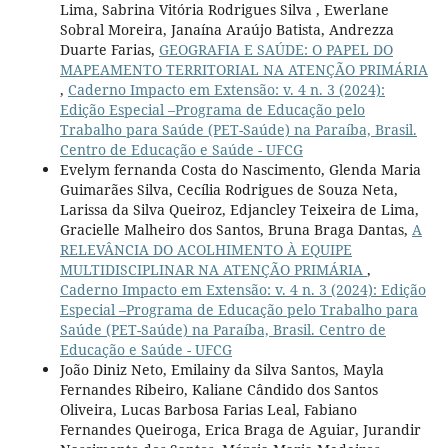
Lima, Sabrina Vitória Rodrigues Silva , Ewerlane
Sobral Moreira, Janaína Araújo Batista, Andrezza
Duarte Farias,
GEOGRAFIA E SAÚDE: O PAPEL DO
MAPEAMENTO TERRITORIAL NA ATENÇÃO PRIMÁRIA
,
Caderno Impacto em Extensão: v. 4 n. 3 (2024):
Edição Especial –Programa de Educação pelo
Trabalho para Saúde (PET-Saúde) na Paraíba, Brasil.
Centro de Educação e Saúde - UFCG
Evelym fernanda Costa do Nascimento, Glenda Maria
Guimarães Silva, Cecília Rodrigues de Souza Neta,
Larissa da Silva Queiroz, Edjancley Teixeira de Lima,
Gracielle Malheiro dos Santos, Bruna Braga Dantas,
A
RELEVÂNCIA DO ACOLHIMENTO À EQUIPE
MULTIDISCIPLINAR NA ATENÇÃO PRIMÁRIA
,
Caderno Impacto em Extensão: v. 4 n. 3 (2024): Edição
Especial –Programa de Educação pelo Trabalho para
Saúde (PET-Saúde) na Paraíba, Brasil. Centro de
Educação e Saúde - UFCG
João Diniz Neto, Emilainy da Silva Santos, Mayla
Fernandes Ribeiro, Kaliane Cândido dos Santos
Oliveira, Lucas Barbosa Farias Leal, Fabiano
Fernandes Queiroga, Erica Braga de Aguiar, Jurandir