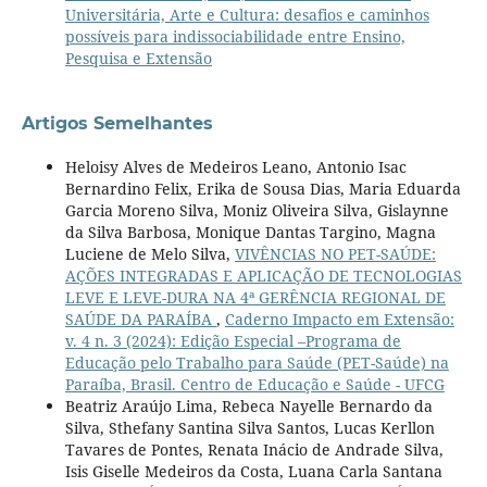
Universitária, Arte e Cultura: desafios e caminhos
possíveis para indissociabilidade entre Ensino,
Pesquisa e Extensão
Artigos Semelhantes
Heloisy Alves de Medeiros Leano, Antonio Isac
Bernardino Felix, Erika de Sousa Dias, Maria Eduarda
Garcia Moreno Silva, Moniz Oliveira Silva, Gislaynne
da Silva Barbosa, Monique Dantas Targino, Magna
Luciene de Melo Silva,
VIVÊNCIAS NO PET-SAÚDE:
AÇÕES INTEGRADAS E APLICAÇÃO DE TECNOLOGIAS
LEVE E LEVE-DURA NA 4ª GERÊNCIA REGIONAL DE
SAÚDE DA PARAÍBA
,
Caderno Impacto em Extensão:
v. 4 n. 3 (2024): Edição Especial –Programa de
Educação pelo Trabalho para Saúde (PET-Saúde) na
Paraíba, Brasil. Centro de Educação e Saúde - UFCG
Beatriz Araújo Lima, Rebeca Nayelle Bernardo da
Silva, Sthefany Santina Silva Santos, Lucas Kerllon
Tavares de Pontes, Renata Inácio de Andrade Silva,
Isis Giselle Medeiros da Costa, Luana Carla Santana