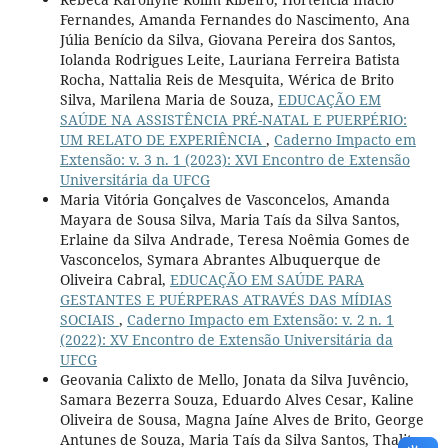
Fernandes, Amanda Fernandes do Nascimento, Ana
Júlia Benício da Silva, Giovana Pereira dos Santos,
Iolanda Rodrigues Leite, Lauriana Ferreira Batista
Rocha, Nattalia Reis de Mesquita, Wérica de Brito
Silva, Marilena Maria de Souza,
EDUCAÇÃO EM
SAÚDE NA ASSISTÊNCIA PRÉ-NATAL E PUERPÉRIO:
UM RELATO DE EXPERIÊNCIA
,
Caderno Impacto em
Extensão: v. 3 n. 1 (2023): XVI Encontro de Extensão
Universitária da UFCG
Maria Vitória Gonçalves de Vasconcelos, Amanda
Mayara de Sousa Silva, Maria Taís da Silva Santos,
Erlaine da Silva Andrade, Teresa Noêmia Gomes de
Vasconcelos, Symara Abrantes Albuquerque de
Oliveira Cabral,
EDUCAÇÃO EM SAÚDE PARA
GESTANTES E PUÉRPERAS ATRAVÉS DAS MÍDIAS
SOCIAIS
,
Caderno Impacto em Extensão: v. 2 n. 1
(2022): XV Encontro de Extensão Universitária da
UFCG
Geovania Calixto de Mello, Jonata da Silva Juvêncio,
Samara Bezerra Souza, Eduardo Alves Cesar, Kaline
Oliveira de Sousa, Magna Jaíne Alves de Brito, George
Antunes de Souza, Maria Taís da Silva Santos, Thalita