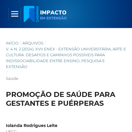
INÍCIO
/
ARQUIVOS
/
V. 4 N. 2 (2024): XVII ENEX - EXTENSÃO UNIVERSITÁRIA, ARTE E
CULTURA: DESAFIOS E CAMINHOS POSSÍVEIS PARA
INDISSOCIABILIDADE ENTRE ENSINO, PESQUISA E
EXTENSÃO
/
Saúde
PROMOÇÃO DE SAÚDE PARA
GESTANTES E PUÉRPERAS
Iolanda Rodrigues Leite
UFCG