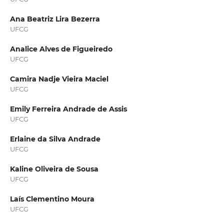
Ana Beatriz Lira Bezerra
UFCG
Analice Alves de Figueiredo
UFCG
Camira Nadje Vieira Maciel
UFCG
Emily Ferreira Andrade de Assis
UFCG
Erlaine da Silva Andrade
UFCG
Kaline Oliveira de Sousa
UFCG
Laís Clementino Moura
UFCG