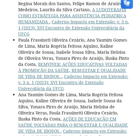
Regina Morais dos Santos, Felipe Ramon de Araúro
Medeiros, Laurita da Silva Cartaxo,
A LUDOTERAPIA
COMO ESTRÁTEGIA PARA ASSISTÊNCIA PEDIATRICA
HUMANIZADA
,
Caderno Impacto em Extensão: v. 3 n.
1 (2023): XVI Encontro de Extensão Universitária da
UFCG
Paula Frassineti Oliveira Cezário, Ana Yasmim Gomes
de Lima, Maria Rogéria Feitosa Aquino, Kaline
Oliveira de Sousa, Isabele Sousa Silva, Maria Heloisa
de Oliveira Veras, Yonara Pires de Araújo, Iluska Pinto
da Costa,
BEMVIVER: AÇÕES EDUCATIVAS VOLTADAS
À PROMOÇÃO DA SAÚDE, BEM-ESTAR E QUALIDADE
DE VIDA DE IDOSOS.
,
Caderno Impacto em Extensão:
v. 3 n. 1 (2023): XVI Encontro de Extensão
Universitária da UFCG
Ana Yasmim Gomes de Lima, Maria Rogéria Feitosa
Aquino, Kaline Oliveira de Sousa, Isabele Sousa da
Silva, Yonara Pires de Araújo, Maria Heloisa de
Oliveira Veras, Paula Frassinetti Oliveira Cezário,
Iluska Pinto da Costa,
AÇÕES DE EDUCAÇÃO EM
SAÚDE VOLTADAS PARA O BEM-ESTAR E QUALIDADE
DE VIDA DE IDOSOS
,
Caderno Impacto em Extensão: