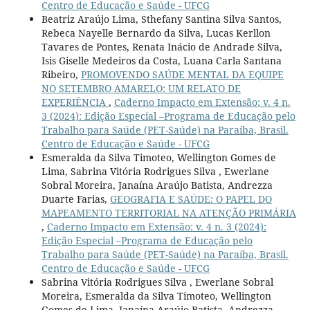
Centro de Educação e Saúde - UFCG
Beatriz Araújo Lima, Sthefany Santina Silva Santos,
Rebeca Nayelle Bernardo da Silva, Lucas Kerllon
Tavares de Pontes, Renata Inácio de Andrade Silva,
Isis Giselle Medeiros da Costa, Luana Carla Santana
Ribeiro,
PROMOVENDO SAÚDE MENTAL DA EQUIPE
NO SETEMBRO AMARELO: UM RELATO DE
EXPERIÊNCIA
,
Caderno Impacto em Extensão: v. 4 n.
3 (2024): Edição Especial –Programa de Educação pelo
Trabalho para Saúde (PET-Saúde) na Paraíba, Brasil.
Centro de Educação e Saúde - UFCG
Esmeralda da Silva Timoteo, Wellington Gomes de
Lima, Sabrina Vitória Rodrigues Silva , Ewerlane
Sobral Moreira, Janaína Araújo Batista, Andrezza
Duarte Farias,
GEOGRAFIA E SAÚDE: O PAPEL DO
MAPEAMENTO TERRITORIAL NA ATENÇÃO PRIMÁRIA
,
Caderno Impacto em Extensão: v. 4 n. 3 (2024):
Edição Especial –Programa de Educação pelo
Trabalho para Saúde (PET-Saúde) na Paraíba, Brasil.
Centro de Educação e Saúde - UFCG
Sabrina Vitória Rodrigues Silva , Ewerlane Sobral
Moreira, Esmeralda da Silva Timoteo, Wellington
Gomes de Lima, Janaína Araújo Batista, Andrezza