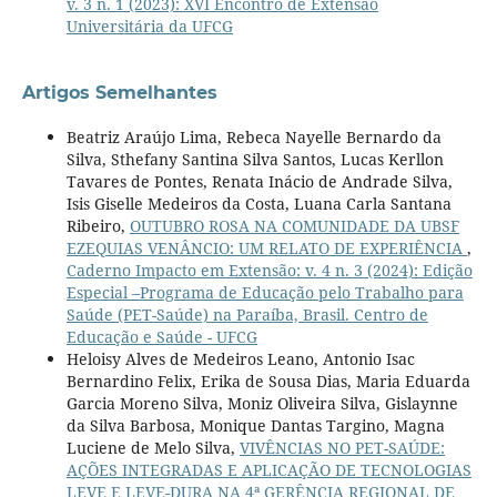
v. 3 n. 1 (2023): XVI Encontro de Extensão
Universitária da UFCG
Artigos Semelhantes
Beatriz Araújo Lima, Rebeca Nayelle Bernardo da
Silva, Sthefany Santina Silva Santos, Lucas Kerllon
Tavares de Pontes, Renata Inácio de Andrade Silva,
Isis Giselle Medeiros da Costa, Luana Carla Santana
Ribeiro,
OUTUBRO ROSA NA COMUNIDADE DA UBSF
EZEQUIAS VENÂNCIO: UM RELATO DE EXPERIÊNCIA
,
Caderno Impacto em Extensão: v. 4 n. 3 (2024): Edição
Especial –Programa de Educação pelo Trabalho para
Saúde (PET-Saúde) na Paraíba, Brasil. Centro de
Educação e Saúde - UFCG
Heloisy Alves de Medeiros Leano, Antonio Isac
Bernardino Felix, Erika de Sousa Dias, Maria Eduarda
Garcia Moreno Silva, Moniz Oliveira Silva, Gislaynne
da Silva Barbosa, Monique Dantas Targino, Magna
Luciene de Melo Silva,
VIVÊNCIAS NO PET-SAÚDE:
AÇÕES INTEGRADAS E APLICAÇÃO DE TECNOLOGIAS
LEVE E LEVE-DURA NA 4ª GERÊNCIA REGIONAL DE