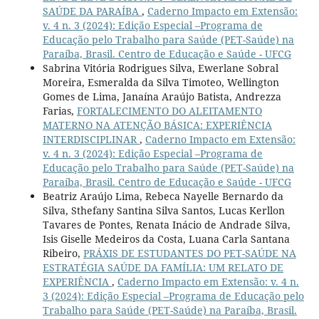
SAÚDE DA PARAÍBA
,
Caderno Impacto em Extensão:
v. 4 n. 3 (2024): Edição Especial –Programa de
Educação pelo Trabalho para Saúde (PET-Saúde) na
Paraíba, Brasil. Centro de Educação e Saúde - UFCG
Sabrina Vitória Rodrigues Silva, Ewerlane Sobral
Moreira, Esmeralda da Silva Timoteo, Wellington
Gomes de Lima, Janaína Araújo Batista, Andrezza
Farias,
FORTALECIMENTO DO ALEITAMENTO
MATERNO NA ATENÇÃO BÁSICA: EXPERIÊNCIA
INTERDISCIPLINAR
,
Caderno Impacto em Extensão:
v. 4 n. 3 (2024): Edição Especial –Programa de
Educação pelo Trabalho para Saúde (PET-Saúde) na
Paraíba, Brasil. Centro de Educação e Saúde - UFCG
Beatriz Araújo Lima, Rebeca Nayelle Bernardo da
Silva, Sthefany Santina Silva Santos, Lucas Kerllon
Tavares de Pontes, Renata Inácio de Andrade Silva,
Isis Giselle Medeiros da Costa, Luana Carla Santana
Ribeiro,
PRÁXIS DE ESTUDANTES DO PET-SAÚDE NA
ESTRATÉGIA SAÚDE DA FAMÍLIA: UM RELATO DE
EXPERIÊNCIA
,
Caderno Impacto em Extensão: v. 4 n.
3 (2024): Edição Especial –Programa de Educação pelo
Trabalho para Saúde (PET-Saúde) na Paraíba, Brasil.