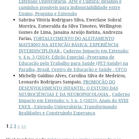
Extensão Universitária, Arte e Cultura: desafios e
caminhos possíveis para indissociabilidade entre
Ensino, Pesquisa e Extensão
Sabrina Vitória Rodrigues Silva, Ewerlane Sobral
Moreira, Esmeralda da Silva Timoteo, Wellington
Gomes de Lima, Janaína Araújo Batista, Andrezza
Farias,
FORTALECIMENTO DO ALEITAMENTO
MATERNO NA ATENÇÃO BÁSICA: EXPERIÊNCIA
INTERDISCIPLINAR
,
Caderno Impacto em Extensão:
v. 4 n. 3 (2024): Edição Especial –Programa de
Educação pelo Trabalho para Saúde (PET-Saúde) na
Paraíba, Brasil. Centro de Educação e Saúde - UFCG
Michelly Galdino Alves, Carolina Silva de Medeiros,
Leonardo Rodrigues Sampaio,
PROMOÇÃO DO
DESENVOLVIMENTO INFANTIL: O ESTUDO DAS
NEUROCIÊNCIAS E DA NEUROPSICOLOGIA
,
Caderno
Impacto em Extensão: v. 5 n. 1 (2025): Anais do XVIII
ENEX - Extensão Universitária: Transformando
Realidades e Construindo Esperança
1
2
3
>
>>