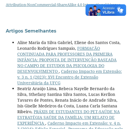
Attribution-NonCommercial-ShareAlike 4.0 International License
.
Artigos Semelhantes
Aline Maria da Silva Gabriel, Eliene dos Santos Costa,
Leonardo Rodrigues Sampaio,
FORMAÇÃO
CONTINUADA PARA PROFESSORES DA PRIMEIRA
INFÂNCIA: PROPOSTA DE INTERVENÇÃO BASEADA
NO CAMPO DE ESTUDOS DA PSICOLOGIA DO
DESENVOLVIMENTO
,
Caderno Impacto em Extensão:
v. 3 n. 1 (2023): XVI Encontro de Extensão
Universitária da UFCG
Beatriz Araújo Lima, Rebeca Nayelle Bernardo da
Silva, Sthefany Santina Silva Santos, Lucas Kerllon
Tavares de Pontes, Renata Inácio de Andrade Silva,
Isis Giselle Medeiros da Costa, Luana Carla Santana
Ribeiro,
PRÁXIS DE ESTUDANTES DO PET-SAÚDE NA
ESTRATÉGIA SAÚDE DA FAMÍLIA: UM RELATO DE
EXPERIÊNCIA
,
Caderno Impacto em Extensão: v. 4 n.
3 (2024): Edição Especial –Programa de Educação pelo