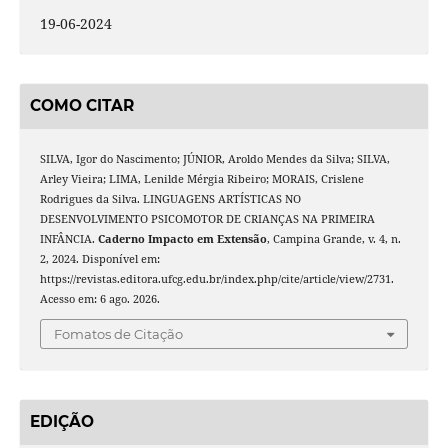
19-06-2024
COMO CITAR
SILVA, Igor do Nascimento; JÚNIOR, Aroldo Mendes da Silva; SILVA,
Arley Vieira; LIMA, Lenilde Mérgia Ribeiro; MORAIS, Crislene
Rodrigues da Silva. LINGUAGENS ARTÍSTICAS NO
DESENVOLVIMENTO PSICOMOTOR DE CRIANÇAS NA PRIMEIRA
INFÂNCIA.
Caderno Impacto em Extensão
, Campina Grande, v. 4, n.
2, 2024. Disponível em:
https://revistas.editora.ufcg.edu.br/index.php/cite/article/view/2731.
Acesso em: 6 ago. 2026.
Fomatos de Citação
EDIÇÃO