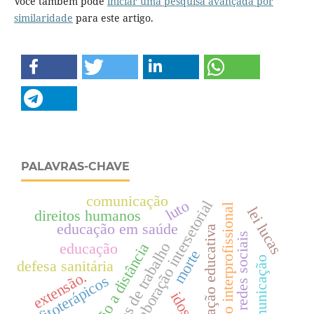
Você também pode
iniciar uma pesquisa avançada por
similaridade
para este artigo.
PALAVRAS-CHAVE
comunicação
luto
colaboração intersetorial
educação interprofissional
lei lucas
direitos humanos
educação em saúde
ação educativa
redes sociais
condições de trabalho
formação a distância
educação
morte
educomunicação
defesa sanitária
extensão.
fitoterápicos
idoso