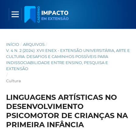
INÍCIO
/
ARQUIVOS
/
V. 4 N. 2 (2024): XVII ENEX - EXTENSÃO UNIVERSITÁRIA, ARTE E
CULTURA: DESAFIOS E CAMINHOS POSSÍVEIS PARA
INDISSOCIABILIDADE ENTRE ENSINO, PESQUISA E
EXTENSÃO
/
Cultura
LINGUAGENS ARTÍSTICAS NO
DESENVOLVIMENTO
PSICOMOTOR DE CRIANÇAS NA
PRIMEIRA INFÂNCIA