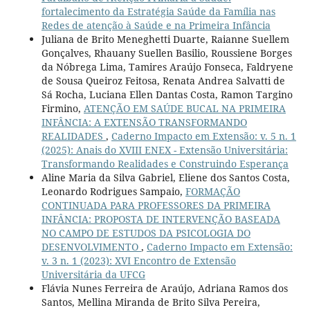
fortalecimento da Estratégia Saúde da Família nas
Redes de atenção à Saúde e na Primeira Infância
Juliana de Brito Meneghetti Duarte, Raianne Suellem
Gonçalves, Rhauany Suellen Basilio, Roussiene Borges
da Nóbrega Lima, Tamires Araújo Fonseca, Faldryene
de Sousa Queiroz Feitosa, Renata Andrea Salvatti de
Sá Rocha, Luciana Ellen Dantas Costa, Ramon Targino
Firmino,
ATENÇÃO EM SAÚDE BUCAL NA PRIMEIRA
INFÂNCIA: A EXTENSÃO TRANSFORMANDO
REALIDADES
,
Caderno Impacto em Extensão: v. 5 n. 1
(2025): Anais do XVIII ENEX - Extensão Universitária:
Transformando Realidades e Construindo Esperança
Aline Maria da Silva Gabriel, Eliene dos Santos Costa,
Leonardo Rodrigues Sampaio,
FORMAÇÃO
CONTINUADA PARA PROFESSORES DA PRIMEIRA
INFÂNCIA: PROPOSTA DE INTERVENÇÃO BASEADA
NO CAMPO DE ESTUDOS DA PSICOLOGIA DO
DESENVOLVIMENTO
,
Caderno Impacto em Extensão:
v. 3 n. 1 (2023): XVI Encontro de Extensão
Universitária da UFCG
Flávia Nunes Ferreira de Araújo, Adriana Ramos dos
Santos, Mellina Miranda de Brito Silva Pereira,