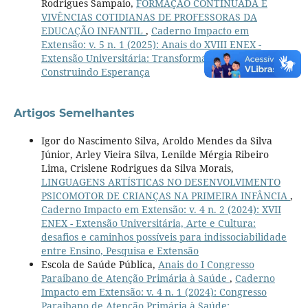
Rodrigues Sampaio,
FORMAÇÃO CONTINUADA E
VIVÊNCIAS COTIDIANAS DE PROFESSORAS DA
EDUCAÇÃO INFANTIL
,
Caderno Impacto em
Extensão: v. 5 n. 1 (2025): Anais do XVIII ENEX -
Extensão Universitária: Transformando Realidades e
Construindo Esperança
Artigos Semelhantes
Igor do Nascimento Silva, Aroldo Mendes da Silva
Júnior, Arley Vieira Silva, Lenilde Mérgia Ribeiro
Lima, Crislene Rodrigues da Silva Morais,
LINGUAGENS ARTÍSTICAS NO DESENVOLVIMENTO
PSICOMOTOR DE CRIANÇAS NA PRIMEIRA INFÂNCIA
,
Caderno Impacto em Extensão: v. 4 n. 2 (2024): XVII
ENEX - Extensão Universitária, Arte e Cultura:
desafios e caminhos possíveis para indissociabilidade
entre Ensino, Pesquisa e Extensão
Escola de Saúde Pública,
Anais do I Congresso
Paraibano de Atenção Primária à Saúde
,
Caderno
Impacto em Extensão: v. 4 n. 1 (2024): Congresso
Paraibano de Atenção Primária à Saúde: