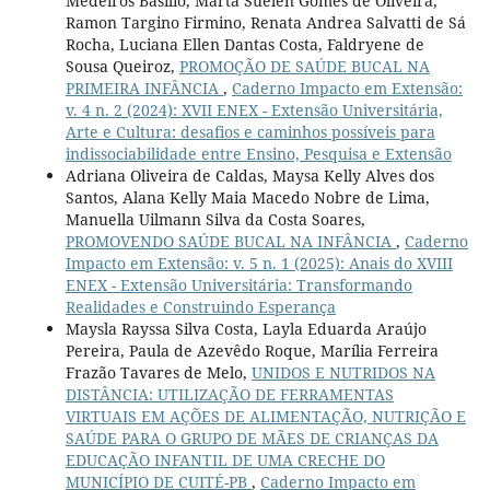
Medeiros Basílio, Marta Suelen Gomes de Oliveira,
Ramon Targino Firmino, Renata Andrea Salvatti de Sá
Rocha, Luciana Ellen Dantas Costa, Faldryene de
Sousa Queiroz,
PROMOÇÃO DE SAÚDE BUCAL NA
PRIMEIRA INFÂNCIA
,
Caderno Impacto em Extensão:
v. 4 n. 2 (2024): XVII ENEX - Extensão Universitária,
Arte e Cultura: desafios e caminhos possíveis para
indissociabilidade entre Ensino, Pesquisa e Extensão
Adriana Oliveira de Caldas, Maysa Kelly Alves dos
Santos, Alana Kelly Maia Macedo Nobre de Lima,
Manuella Uilmann Silva da Costa Soares,
PROMOVENDO SAÚDE BUCAL NA INFÂNCIA
,
Caderno
Impacto em Extensão: v. 5 n. 1 (2025): Anais do XVIII
ENEX - Extensão Universitária: Transformando
Realidades e Construindo Esperança
Maysla Rayssa Silva Costa, Layla Eduarda Araújo
Pereira, Paula de Azevêdo Roque, Marília Ferreira
Frazão Tavares de Melo,
UNIDOS E NUTRIDOS NA
DISTÂNCIA: UTILIZAÇÃO DE FERRAMENTAS
VIRTUAIS EM AÇÕES DE ALIMENTAÇÃO, NUTRIÇÃO E
SAÚDE PARA O GRUPO DE MÃES DE CRIANÇAS DA
EDUCAÇÃO INFANTIL DE UMA CRECHE DO
MUNICÍPIO DE CUITÉ-PB
,
Caderno Impacto em