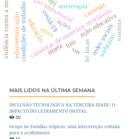
colaboração intersetorial
violência contra a mulher
npj
caatinga
condições de trabalho
arteterapia
catadoras de materiais recicláveis
covid-19
ação educativa
educomunicação
ações
educação
estomia
redes sociais
idoso
webnário
luto
lei lucas
morte
sus
MAIS LIDOS NA ÚLTIMA SEMANA
INCLUSÃO TECNOLÓGICA NA TERCEIRA IDADE: O
IMPACTO DO LETRAMENTO DIGITAL
20
Grupo de Famílias Atípicas: uma intervenção voltada
para o acolhimento
16