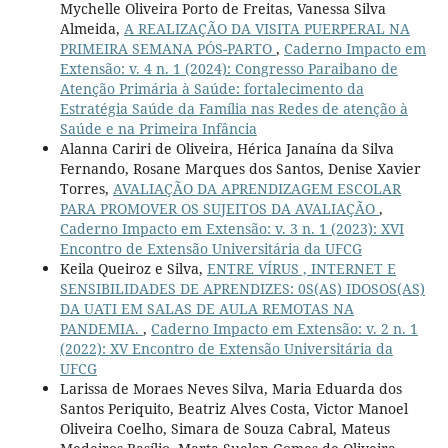
Mychelle Oliveira Porto de Freitas, Vanessa Silva
Almeida,
A REALIZAÇÃO DA VISITA PUERPERAL NA
PRIMEIRA SEMANA PÓS-PARTO
,
Caderno Impacto em
Extensão: v. 4 n. 1 (2024): Congresso Paraibano de
Atenção Primária à Saúde: fortalecimento da
Estratégia Saúde da Família nas Redes de atenção à
Saúde e na Primeira Infância
Alanna Cariri de Oliveira, Hérica Janaína da Silva
Fernando, Rosane Marques dos Santos, Denise Xavier
Torres,
AVALIAÇÃO DA APRENDIZAGEM ESCOLAR
PARA PROMOVER OS SUJEITOS DA AVALIAÇÃO
,
Caderno Impacto em Extensão: v. 3 n. 1 (2023): XVI
Encontro de Extensão Universitária da UFCG
Keila Queiroz e Silva,
ENTRE VÍRUS , INTERNET E
SENSIBILIDADES DE APRENDIZES: 0S(AS) IDOSOS(AS)
DA UATI EM SALAS DE AULA REMOTAS NA
PANDEMIA.
,
Caderno Impacto em Extensão: v. 2 n. 1
(2022): XV Encontro de Extensão Universitária da
UFCG
Larissa de Moraes Neves Silva, Maria Eduarda dos
Santos Periquito, Beatriz Alves Costa, Victor Manoel
Oliveira Coelho, Simara de Souza Cabral, Mateus