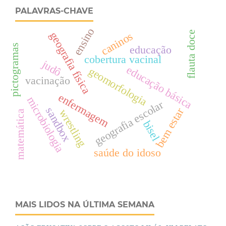
PALAVRAS-CHAVE
ensino
flauta doce
geografia física
caninos
pictogramas
educação
cobertura vacinal
judô
educação básica
geomorfologia
vacinação
enfermagem
microbiologia
geografia escolar
sandbox
bem estar
wrestling
matemática
bisel
saúde do idoso
MAIS LIDOS NA ÚLTIMA SEMANA