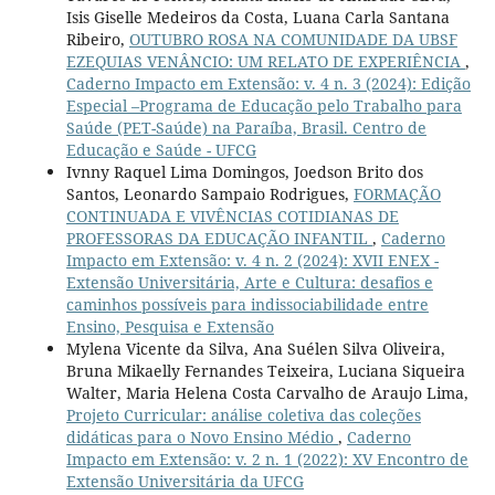
Isis Giselle Medeiros da Costa, Luana Carla Santana
Ribeiro,
OUTUBRO ROSA NA COMUNIDADE DA UBSF
EZEQUIAS VENÂNCIO: UM RELATO DE EXPERIÊNCIA
,
Caderno Impacto em Extensão: v. 4 n. 3 (2024): Edição
Especial –Programa de Educação pelo Trabalho para
Saúde (PET-Saúde) na Paraíba, Brasil. Centro de
Educação e Saúde - UFCG
Ivnny Raquel Lima Domingos, Joedson Brito dos
Santos, Leonardo Sampaio Rodrigues,
FORMAÇÃO
CONTINUADA E VIVÊNCIAS COTIDIANAS DE
PROFESSORAS DA EDUCAÇÃO INFANTIL
,
Caderno
Impacto em Extensão: v. 4 n. 2 (2024): XVII ENEX -
Extensão Universitária, Arte e Cultura: desafios e
caminhos possíveis para indissociabilidade entre
Ensino, Pesquisa e Extensão
Mylena Vicente da Silva, Ana Suélen Silva Oliveira,
Bruna Mikaelly Fernandes Teixeira, Luciana Siqueira
Walter, Maria Helena Costa Carvalho de Araujo Lima,
Projeto Curricular: análise coletiva das coleções
didáticas para o Novo Ensino Médio
,
Caderno
Impacto em Extensão: v. 2 n. 1 (2022): XV Encontro de
Extensão Universitária da UFCG