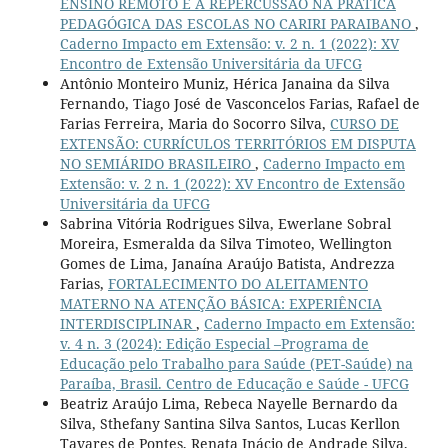
ENSINO REMOTO E A REPERCUSSÃO NA PRÁTICA
PEDAGÓGICA DAS ESCOLAS NO CARIRI PARAIBANO
,
Caderno Impacto em Extensão: v. 2 n. 1 (2022): XV
Encontro de Extensão Universitária da UFCG
Antônio Monteiro Muniz, Hérica Janaina da Silva
Fernando, Tiago José de Vasconcelos Farias, Rafael de
Farias Ferreira, Maria do Socorro Silva,
CURSO DE
EXTENSÃO: CURRÍCULOS TERRITÓRIOS EM DISPUTA
NO SEMIÁRIDO BRASILEIRO
,
Caderno Impacto em
Extensão: v. 2 n. 1 (2022): XV Encontro de Extensão
Universitária da UFCG
Sabrina Vitória Rodrigues Silva, Ewerlane Sobral
Moreira, Esmeralda da Silva Timoteo, Wellington
Gomes de Lima, Janaína Araújo Batista, Andrezza
Farias,
FORTALECIMENTO DO ALEITAMENTO
MATERNO NA ATENÇÃO BÁSICA: EXPERIÊNCIA
INTERDISCIPLINAR
,
Caderno Impacto em Extensão:
v. 4 n. 3 (2024): Edição Especial –Programa de
Educação pelo Trabalho para Saúde (PET-Saúde) na
Paraíba, Brasil. Centro de Educação e Saúde - UFCG
Beatriz Araújo Lima, Rebeca Nayelle Bernardo da
Silva, Sthefany Santina Silva Santos, Lucas Kerllon
Tavares de Pontes, Renata Inácio de Andrade Silva,