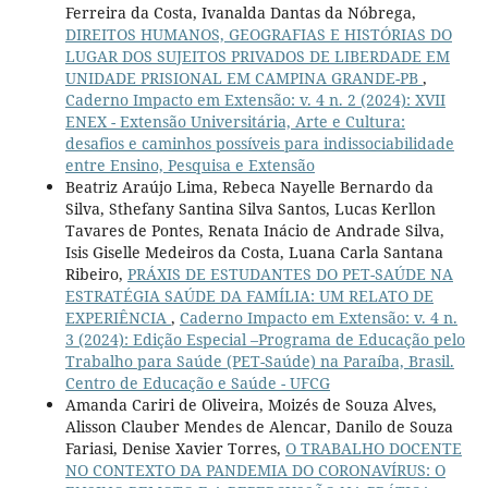
Ferreira da Costa, Ivanalda Dantas da Nóbrega,
DIREITOS HUMANOS, GEOGRAFIAS E HISTÓRIAS DO
LUGAR DOS SUJEITOS PRIVADOS DE LIBERDADE EM
UNIDADE PRISIONAL EM CAMPINA GRANDE-PB
,
Caderno Impacto em Extensão: v. 4 n. 2 (2024): XVII
ENEX - Extensão Universitária, Arte e Cultura:
desafios e caminhos possíveis para indissociabilidade
entre Ensino, Pesquisa e Extensão
Beatriz Araújo Lima, Rebeca Nayelle Bernardo da
Silva, Sthefany Santina Silva Santos, Lucas Kerllon
Tavares de Pontes, Renata Inácio de Andrade Silva,
Isis Giselle Medeiros da Costa, Luana Carla Santana
Ribeiro,
PRÁXIS DE ESTUDANTES DO PET-SAÚDE NA
ESTRATÉGIA SAÚDE DA FAMÍLIA: UM RELATO DE
EXPERIÊNCIA
,
Caderno Impacto em Extensão: v. 4 n.
3 (2024): Edição Especial –Programa de Educação pelo
Trabalho para Saúde (PET-Saúde) na Paraíba, Brasil.
Centro de Educação e Saúde - UFCG
Amanda Cariri de Oliveira, Moizés de Souza Alves,
Alisson Clauber Mendes de Alencar, Danilo de Souza
Fariasi, Denise Xavier Torres,
O TRABALHO DOCENTE
NO CONTEXTO DA PANDEMIA DO CORONAVÍRUS: O