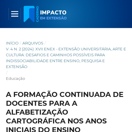
INÍCIO
/
ARQUIVOS
/
V. 4 N. 2 (2024): XVII ENEX - EXTENSÃO UNIVERSITÁRIA, ARTE E
CULTURA: DESAFIOS E CAMINHOS POSSÍVEIS PARA
INDISSOCIABILIDADE ENTRE ENSINO, PESQUISA E
EXTENSÃO
/
Educação
A FORMAÇÃO CONTINUADA DE
DOCENTES PARA A
ALFABETIZAÇÃO
CARTOGRÁFICA NOS ANOS
INICIAIS DO ENSINO