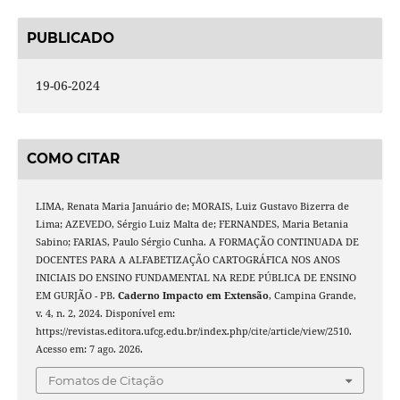
PUBLICADO
19-06-2024
COMO CITAR
LIMA, Renata Maria Januário de; MORAIS, Luiz Gustavo Bizerra de
Lima; AZEVEDO, Sérgio Luiz Malta de; FERNANDES, Maria Betania
Sabino; FARIAS, Paulo Sérgio Cunha. A FORMAÇÃO CONTINUADA DE
DOCENTES PARA A ALFABETIZAÇÃO CARTOGRÁFICA NOS ANOS
INICIAIS DO ENSINO FUNDAMENTAL NA REDE PÚBLICA DE ENSINO
EM GURJÃO - PB.
Caderno Impacto em Extensão
, Campina Grande,
v. 4, n. 2, 2024. Disponível em:
https://revistas.editora.ufcg.edu.br/index.php/cite/article/view/2510.
Acesso em: 7 ago. 2026.
Fomatos de Citação