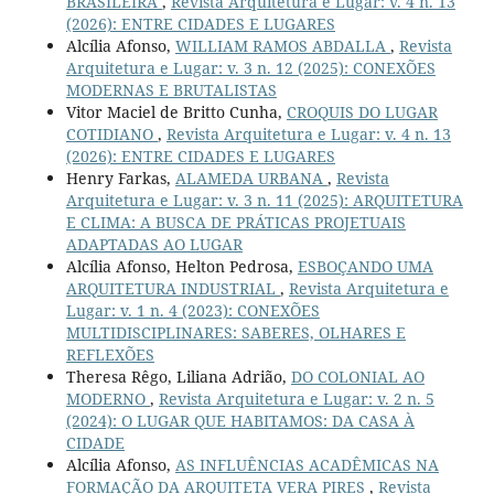
BRASILEIRA
,
Revista Arquitetura e Lugar: v. 4 n. 13
(2026): ENTRE CIDADES E LUGARES
Alcília Afonso,
WILLIAM RAMOS ABDALLA
,
Revista
Arquitetura e Lugar: v. 3 n. 12 (2025): CONEXÕES
MODERNAS E BRUTALISTAS
Vitor Maciel de Britto Cunha,
CROQUIS DO LUGAR
COTIDIANO
,
Revista Arquitetura e Lugar: v. 4 n. 13
(2026): ENTRE CIDADES E LUGARES
Henry Farkas,
ALAMEDA URBANA
,
Revista
Arquitetura e Lugar: v. 3 n. 11 (2025): ARQUITETURA
E CLIMA: A BUSCA DE PRÁTICAS PROJETUAIS
ADAPTADAS AO LUGAR
Alcília Afonso, Helton Pedrosa,
ESBOÇANDO UMA
ARQUITETURA INDUSTRIAL
,
Revista Arquitetura e
Lugar: v. 1 n. 4 (2023): CONEXÕES
MULTIDISCIPLINARES: SABERES, OLHARES E
REFLEXÕES
Theresa Rêgo, Liliana Adrião,
DO COLONIAL AO
MODERNO
,
Revista Arquitetura e Lugar: v. 2 n. 5
(2024): O LUGAR QUE HABITAMOS: DA CASA À
CIDADE
Alcília Afonso,
AS INFLUÊNCIAS ACADÊMICAS NA
FORMAÇÃO DA ARQUITETA VERA PIRES
,
Revista