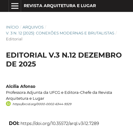
REVISTA ARQUITETURA E LUGAR
INÍCIO
/
ARQUIVOS
/
V. 3 N. 12 (2025): CONEXÕES MODERNAS E BRUTALISTAS
/
Editorial
EDITORIAL V.3 N.12 DEZEMBRO
DE 2025
Alcília Afonso
Professora Adjunta da UFCG e Editora-Chefe da Revista
Arquitetura e Lugar
https://orcid.org/0000-0002-6344-9329
DOI:
https://doi.org/10.35572/arql.v3i12.7289