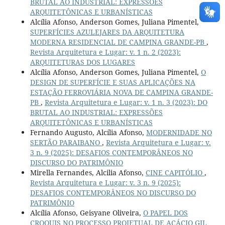
BRUTAL AO INDUSTRIAL: EXPRESSÕES
ARQUITETÔNICAS E URBANÍSTICAS
Alcília Afonso, Anderson Gomes, Juliana Pimentel,
SUPERFÍCIES AZULEJARES DA ARQUITETURA
MODERNA RESIDENCIAL DE CAMPINA GRANDE-PB
,
Revista Arquitetura e Lugar: v. 1 n. 2 (2023):
ARQUITETURAS DOS LUGARES
Alcília Afonso, Anderson Gomes, Juliana Pimentel,
O
DESIGN DE SUPERFÍCIE E SUAS APLICAÇÕES NA
ESTAÇÃO FERROVIÁRIA NOVA DE CAMPINA GRANDE-
PB
,
Revista Arquitetura e Lugar: v. 1 n. 3 (2023): DO
BRUTAL AO INDUSTRIAL: EXPRESSÕES
ARQUITETÔNICAS E URBANÍSTICAS
Fernando Augusto, Alcília Afonso,
MODERNIDADE NO
SERTÃO PARAIBANO
,
Revista Arquitetura e Lugar: v.
3 n. 9 (2025): DESAFIOS CONTEMPORÂNEOS NO
DISCURSO DO PATRIMÔNIO
Mirella Fernandes, Alcilia Afonso,
CINE CAPITÓLIO
,
Revista Arquitetura e Lugar: v. 3 n. 9 (2025):
DESAFIOS CONTEMPORÂNEOS NO DISCURSO DO
PATRIMÔNIO
Alcília Afonso, Geisyane Oliveira,
O PAPEL DOS
CROQUIS NO PROCESSO PROJETUAL DE ACÁCIO GIL