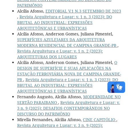
PATRIMÔNIO
Alcília Afonso,
EDITORIAL V.1 N.3 SETEMBRO DE 2023
,
Revista Arquitetura e Lugar: v. 1 n. 3 (2023): DO
BRUTAL AO INDUSTRIAL: EXPRESSÕES
ARQUITETÔNICAS E URBANÍSTICAS
Alcília Afonso, Anderson Gomes, Juliana Pimentel,
SUPERFÍCIES AZULEJARES DA ARQUITETURA
MODERNA RESIDENCIAL DE CAMPINA GRANDE-PB
,
Revista Arquitetura e Lugar: v. 1 n. 2 (2023):
ARQUITETURAS DOS LUGARES
Alcília Afonso, Anderson Gomes, Juliana Pimentel,
O
DESIGN DE SUPERFÍCIE E SUAS APLICAÇÕES NA
ESTAÇÃO FERROVIÁRIA NOVA DE CAMPINA GRANDE-
PB
,
Revista Arquitetura e Lugar: v. 1 n. 3 (2023): DO
BRUTAL AO INDUSTRIAL: EXPRESSÕES
ARQUITETÔNICAS E URBANÍSTICAS
Fernando Augusto, Alcília Afonso,
MODERNIDADE NO
SERTÃO PARAIBANO
,
Revista Arquitetura e Lugar: v.
3 n. 9 (2025): DESAFIOS CONTEMPORÂNEOS NO
DISCURSO DO PATRIMÔNIO
Mirella Fernandes, Alcilia Afonso,
CINE CAPITÓLIO
,
Revista Arquitetura e Lugar: v. 3 n. 9 (2025):