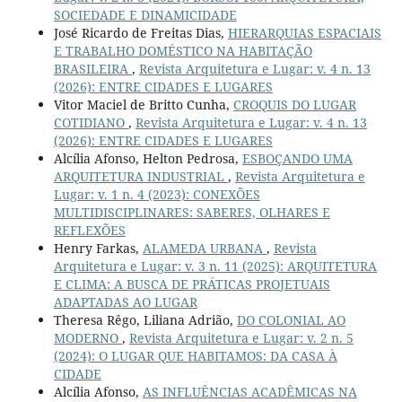
SOCIEDADE E DINAMICIDADE
José Ricardo de Freitas Dias,
HIERARQUIAS ESPACIAIS
E TRABALHO DOMÉSTICO NA HABITAÇÃO
BRASILEIRA
,
Revista Arquitetura e Lugar: v. 4 n. 13
(2026): ENTRE CIDADES E LUGARES
Vitor Maciel de Britto Cunha,
CROQUIS DO LUGAR
COTIDIANO
,
Revista Arquitetura e Lugar: v. 4 n. 13
(2026): ENTRE CIDADES E LUGARES
Alcília Afonso, Helton Pedrosa,
ESBOÇANDO UMA
ARQUITETURA INDUSTRIAL
,
Revista Arquitetura e
Lugar: v. 1 n. 4 (2023): CONEXÕES
MULTIDISCIPLINARES: SABERES, OLHARES E
REFLEXÕES
Henry Farkas,
ALAMEDA URBANA
,
Revista
Arquitetura e Lugar: v. 3 n. 11 (2025): ARQUITETURA
E CLIMA: A BUSCA DE PRÁTICAS PROJETUAIS
ADAPTADAS AO LUGAR
Theresa Rêgo, Liliana Adrião,
DO COLONIAL AO
MODERNO
,
Revista Arquitetura e Lugar: v. 2 n. 5
(2024): O LUGAR QUE HABITAMOS: DA CASA À
CIDADE
Alcília Afonso,
AS INFLUÊNCIAS ACADÊMICAS NA