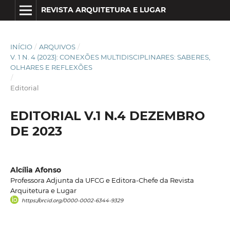
REVISTA ARQUITETURA E LUGAR
INÍCIO
/
ARQUIVOS
/
V. 1 N. 4 (2023): CONEXÕES MULTIDISCIPLINARES: SABERES,
OLHARES E REFLEXÕES
/
Editorial
EDITORIAL V.1 N.4 DEZEMBRO
DE 2023
Alcília Afonso
Professora Adjunta da UFCG e Editora-Chefe da Revista
Arquitetura e Lugar
https://orcid.org/0000-0002-6344-9329