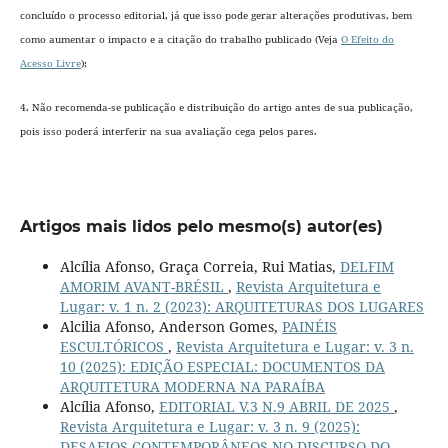
concluído o processo editorial
, já que isso pode gerar alterações produtivas, bem
como aumentar o impacto e a citação do trabalho publicado (Veja
O Efeito do
Acesso Livre
);
4. Não recomenda-se publicação e distribuição do artigo antes de sua publicação,
pois isso poderá interferir na sua avaliação cega pelos pares.
Artigos mais lidos pelo mesmo(s) autor(es)
Alcília Afonso, Graça Correia, Rui Matias,
DELFIM
AMORIM AVANT-BRÉSIL
,
Revista Arquitetura e
Lugar: v. 1 n. 2 (2023): ARQUITETURAS DOS LUGARES
Alcilia Afonso, Anderson Gomes,
PAINÉIS
ESCULTÓRICOS
,
Revista Arquitetura e Lugar: v. 3 n.
10 (2025): EDIÇÃO ESPECIAL: DOCUMENTOS DA
ARQUITETURA MODERNA NA PARAÍBA
Alcília Afonso,
EDITORIAL V.3 N.9 ABRIL DE 2025
,
Revista Arquitetura e Lugar: v. 3 n. 9 (2025):
DESAFIOS CONTEMPORÂNEOS NO DISCURSO DO