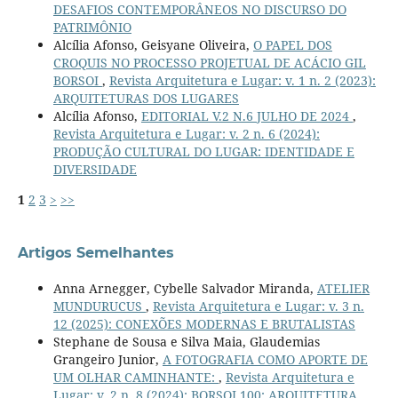
DESAFIOS CONTEMPORÂNEOS NO DISCURSO DO
PATRIMÔNIO
Alcília Afonso, Geisyane Oliveira,
O PAPEL DOS
CROQUIS NO PROCESSO PROJETUAL DE ACÁCIO GIL
BORSOI
,
Revista Arquitetura e Lugar: v. 1 n. 2 (2023):
ARQUITETURAS DOS LUGARES
Alcília Afonso,
EDITORIAL V.2 N.6 JULHO DE 2024
,
Revista Arquitetura e Lugar: v. 2 n. 6 (2024):
PRODUÇÃO CULTURAL DO LUGAR: IDENTIDADE E
DIVERSIDADE
1
2
3
>
>>
Artigos Semelhantes
Anna Arnegger, Cybelle Salvador Miranda,
ATELIER
MUNDURUCUS
,
Revista Arquitetura e Lugar: v. 3 n.
12 (2025): CONEXÕES MODERNAS E BRUTALISTAS
Stephane de Sousa e Silva Maia, Glaudemias
Grangeiro Junior,
A FOTOGRAFIA COMO APORTE DE
UM OLHAR CAMINHANTE:
,
Revista Arquitetura e
Lugar: v. 2 n. 8 (2024): BORSOI 100: ARQUITETURA,