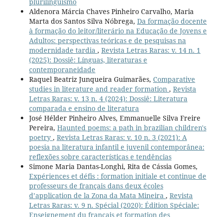
plurilinguismo
Aldenora Márcia Chaves Pinheiro Carvalho, Maria
Marta dos Santos Silva Nóbrega,
Da formação docente
à formação do leitor/literário na Educação de Jovens e
Adultos: perspectivas teóricas e de pesquisas na
modernidade tardia
,
Revista Letras Raras: v. 14 n. 1
(2025): Dossiê: Línguas, literaturas e
contemporaneidade
Raquel Beatriz Junqueira Guimarães,
Comparative
studies in literature and reader formation
,
Revista
Letras Raras: v. 13 n. 4 (2024): Dossiê: Literatura
comparada e ensino de literatura
José Hélder Pinheiro Alves, Emmanuelle Silva Freire
Pereira,
Haunted poems: a path in brazilian children's
poetry
,
Revista Letras Raras: v. 10 n. 3 (2021): A
poesia na literatura infantil e juvenil contemporânea:
reflexões sobre características e tendências
Simone Maria Dantas-Longhi, Rita de Cássia Gomes,
Expériences et défis : formation initiale et continue de
professeurs de français dans deux écoles
d’application de la Zona da Mata Mineira
,
Revista
Letras Raras: v. 9 n. Spécial (2020): Édition Spéciale:
Enseignement du français et formation des