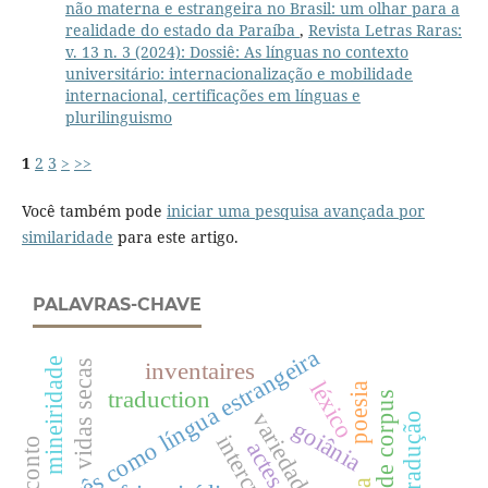
não materna e estrangeira no Brasil: um olhar para a
realidade do estado da Paraíba
,
Revista Letras Raras:
v. 13 n. 3 (2024): Dossiê: As línguas no contexto
universitário: internacionalização e mobilidade
internacional, certificações em línguas e
plurilinguismo
1
2
3
>
>>
Você também pode
iniciar uma pesquisa avançada por
similaridade
para este artigo.
PALAVRAS-CHAVE
francês como língua estrangeira
mineiridade
inventaires
vidas secas
léxico
poesia
traduction
goiânia
conto
actes