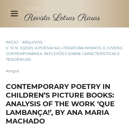
INÍCIO
/
ARQUIVOS
/
V. 10 N. 3 (2021): A POESIA NA LITERATURA INFANTIL E JUVENIL
CONTEMPORÂNEA: REFLEXÕES SOBRE CARACTERÍSTICAS E
TENDÊNCIAS
/
Artigos
CONTEMPORARY POETRY IN
CHILDREN’S PICTURE BOOKS:
ANALYSIS OF THE WORK ‘QUE
LAMBANÇA!’, BY ANA MARIA
MACHADO