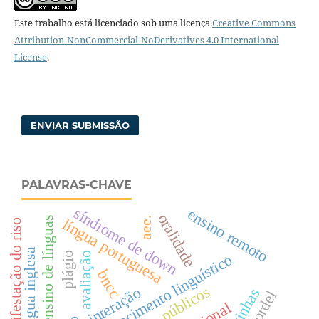
Este trabalho está licenciado sob uma licença
Creative Commons
Attribution-NonCommercial-NoDerivatives 4.0 International
License
.
ENVIAR SUBMISSÃO
PALAVRAS-CHAVE
síndrome de down
ensino remoto
oralidade
aee.
ensino de línguas
língua portuguesa
manifestação do riso
língua inglesa
avaliação
plágio
conhecimento linguístico
bncc
interação
adivinhas