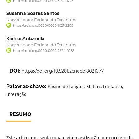
https://orcid.org/0000-0002-3994-1225
Susanna Soares Santos
Universidade Federal do Tocantins
https://orcid.org/0000-0002-1021-2205
Kiahra Antonella
Universidade Federal do Tocantins
https://orcid.org/0000-0002-2624-0286
DOI:
https://doi.org/10.5281/zenodo.8021677
Palavras-chave:
Ensino de Língua, Material didático,
Interação
RESUMO
Este artigo apresenta uma metainvestigação num projeto de