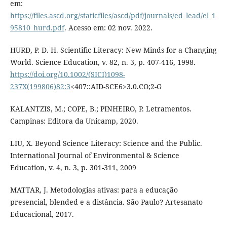
em:
https://files.ascd.org/staticfiles/ascd/pdf/journals/ed_lead/el_1
95810_hurd.pdf
. Acesso em: 02 nov. 2022.
HURD, P. D. H. Scientific Literacy: New Minds for a Changing
World. Science Education, v. 82, n. 3, p. 407-416, 1998.
https://doi.org/10.1002/(SICI)1098-
237X(199806)82:3
<407::AID-SCE6>3.0.CO;2-G
KALANTZIS, M.; COPE, B.; PINHEIRO, P. Letramentos.
Campinas: Editora da Unicamp, 2020.
LIU, X. Beyond Science Literacy: Science and the Public.
International Journal of Environmental & Science
Education, v. 4, n. 3, p. 301-311, 2009
MATTAR, J. Metodologias ativas: para a educação
presencial, blended e a distância. São Paulo? Artesanato
Educacional, 2017.