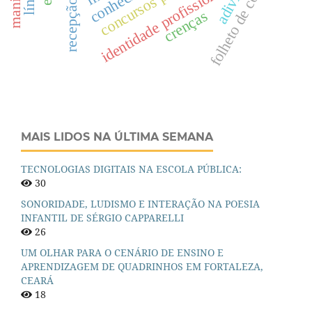
concursos públicos
folheto de cordel
identidade profissional
recepção
crenças
MAIS LIDOS NA ÚLTIMA SEMANA
TECNOLOGIAS DIGITAIS NA ESCOLA PÚBLICA:
30
SONORIDADE, LUDISMO E INTERAÇÃO NA POESIA
INFANTIL DE SÉRGIO CAPPARELLI
26
UM OLHAR PARA O CENÁRIO DE ENSINO E
APRENDIZAGEM DE QUADRINHOS EM FORTALEZA,
CEARÁ
18