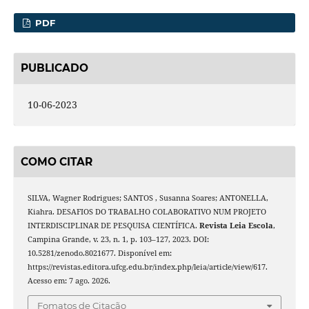
PDF
PUBLICADO
10-06-2023
COMO CITAR
SILVA, Wagner Rodrigues; SANTOS , Susanna Soares; ANTONELLA,
Kiahra. DESAFIOS DO TRABALHO COLABORATIVO NUM PROJETO
INTERDISCIPLINAR DE PESQUISA CIENTÍFICA.
Revista Leia Escola
,
Campina Grande, v. 23, n. 1, p. 103–127, 2023. DOI:
10.5281/zenodo.8021677. Disponível em:
https://revistas.editora.ufcg.edu.br/index.php/leia/article/view/617.
Acesso em: 7 ago. 2026.
Fomatos de Citação