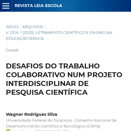
REVISTA LEIA ESCOLA
INÍCIO
/
ARQUIVOS
/
V. 23 N. 1 (2023): LETRAMENTO CIENTÍFICO E ENSINO NA
EDUCAÇÃO BÁSICA
/
Dossiê
DESAFIOS DO TRABALHO
COLABORATIVO NUM PROJETO
INTERDISCIPLINAR DE
PESQUISA CIENTÍFICA
Wagner Rodrigues Silva
Universidade Federal do Tocantins - Conselho Nacional de
Desenvolvimento Científico e Tecnológico (CNPq)