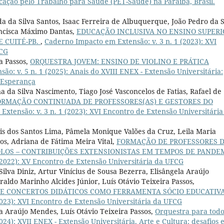
cação pelo Trabalho para Saúde (PET-Saúde) na Paraíba, Brasil.
 da Silva Santos, Isaac Ferreira de Albuquerque, João Pedro da S
ancisca Máximo Dantas,
EDUCAÇÃO INCLUSIVA NO ENSINO SUPERI
 CUITÉ-PB.
,
Caderno Impacto em Extensão: v. 3 n. 1 (2023): XVI
FCG
ra Passos,
ORQUESTRA JOVEM: ENSINO DE VIOLINO E PRÁTICA
o: v. 5 n. 1 (2025): Anais do XVIII ENEX - Extensão Universitária:
 Esperança
a da Silva Nascimento, Tiago José Vasconcelos de Fatias, Rafael de
ORMAÇÃO CONTINUADA DE PROFESSORES(AS) E GESTORES DO
xtensão: v. 3 n. 1 (2023): XVI Encontro de Extensão Universitária
ris dos Santos Lima, Pâmela Monique Valões da Cruz, Leila Maria
tos, Adriana de Fátima Meira Vital,
FORMAÇÃO DE PROFESSORES 
LOS – CONTRIBUIÇÕES EXTENSIONISTAS EM TEMPOS DE PANDE
(2022): XV Encontro de Extensão Universitária da UFCG
Silva Diniz, Artur Vinícius de Sousa Bezerra, Elisângela Araújo
aldo Marinho Alcides Júnior, Luís Otávio Teixeira Passos,
DE CONCERTOS DIDÁTICOS COMO FERRAMENTA SÓCIO EDUCATIV
2023): XVI Encontro de Extensão Universitária da UFCG
la Araújo Mendes, Luís Otávio Teixeira Passos,
Orquestra para tod
24): XVII ENEX - Extensão Universitária, Arte e Cultura: desafios 