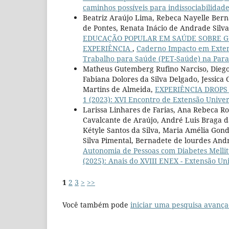
caminhos possíveis para indissociabilidad
Beatriz Araújo Lima, Rebeca Nayelle Berna
de Pontes, Renata Inácio de Andrade Silva,
EDUCAÇÃO POPULAR EM SAÚDE SOBRE GÊ
EXPERIÊNCIA
,
Caderno Impacto em Extens
Trabalho para Saúde (PET-Saúde) na Paraí
Matheus Gutemberg Rufino Narciso, Diego 
Fabiana Dolores da Silva Delgado, Jessica
Martins de Almeida,
EXPERIÊNCIA DROP
1 (2023): XVI Encontro de Extensão Unive
Larissa Linhares de Farias, Ana Rebeca R
Cavalcante de Araújo, André Luis Braga da 
Kétyle Santos da Silva, Maria Amélia Gon
Silva Pimental, Bernadete de lourdes And
Autonomia de Pessoas com Diabetes Melli
(2025): Anais do XVIII ENEX - Extensão U
1
2
3
>
>>
Você também pode
iniciar uma pesquisa avança