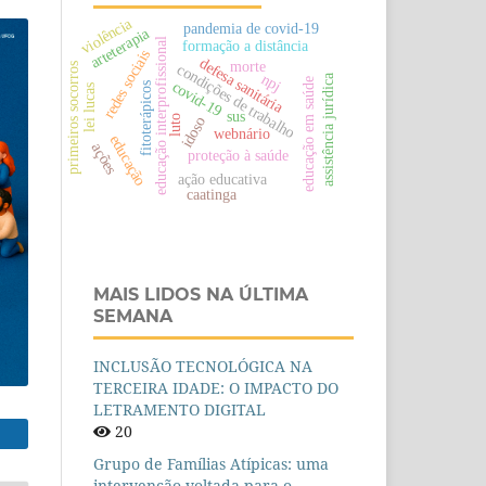
violência
pandemia de covid-19
arteterapia
educação interprofissional
formação a distância
redes sociais
defesa sanitária
morte
condições de trabalho
primeiros socorros
npj
assistência jurídica
educação em saúde
covid-19
fitoterápicos
lei lucas
sus
luto
idoso
webnário
educação
ações
proteção à saúde
ação educativa
caatinga
MAIS LIDOS NA ÚLTIMA
SEMANA
INCLUSÃO TECNOLÓGICA NA
TERCEIRA IDADE: O IMPACTO DO
LETRAMENTO DIGITAL
20
Grupo de Famílias Atípicas: uma
intervenção voltada para o