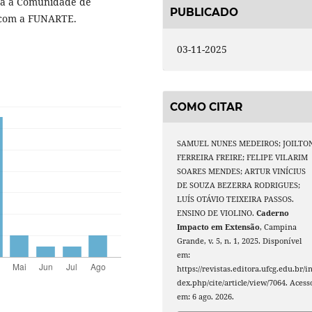
ara a Comunidade de
PUBLICADO
 com a FUNARTE.
03-11-2025
COMO CITAR
SAMUEL NUNES MEDEIROS; JOILTO
FERREIRA FREIRE; FELIPE VILARIM
SOARES MENDES; ARTUR VINÍCIUS
DE SOUZA BEZERRA RODRIGUES;
LUÍS OTÁVIO TEIXEIRA PASSOS.
ENSINO DE VIOLINO.
Caderno
Impacto em Extensão
, Campina
Grande, v. 5, n. 1, 2025. Disponível
em:
https://revistas.editora.ufcg.edu.br/i
dex.php/cite/article/view/7064. Acess
em: 6 ago. 2026.