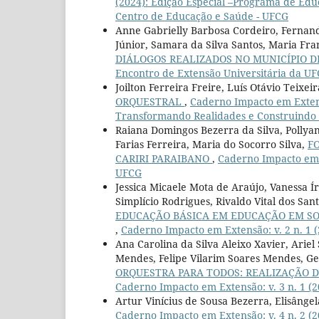
(2024): Edição Especial –Programa de Edu
Centro de Educação e Saúde - UFCG
Anne Gabrielly Barbosa Cordeiro, Fernanda
Júnior, Samara da Silva Santos, Maria Fr
DIÁLOGOS REALIZADOS NO MUNICÍPIO DE
Encontro de Extensão Universitária da U
Joilton Ferreira Freire, Luís Otávio Teixei
ORQUESTRAL
,
Caderno Impacto em Extensã
Transformando Realidades e Construindo
Raiana Domingos Bezerra da Silva, Pollyan
Farias Ferreira, Maria do Socorro Silva,
F
CARIRI PARAIBANO
,
Caderno Impacto em E
UFCG
Jessica Micaele Mota de Araújo, Vanessa Í
Simplício Rodrigues, Rivaldo Vital dos San
EDUCAÇÃO BÁSICA EM EDUCAÇÃO EM SO
,
Caderno Impacto em Extensão: v. 2 n. 1 
Ana Carolina da Silva Aleixo Xavier, Ariel 
Mendes, Felipe Vilarim Soares Mendes, Ger
ORQUESTRA PARA TODOS: REALIZAÇÃO 
Caderno Impacto em Extensão: v. 3 n. 1 (
Artur Vinícius de Sousa Bezerra, Elisânge
Caderno Impacto em Extensão: v. 4 n. 2 (20