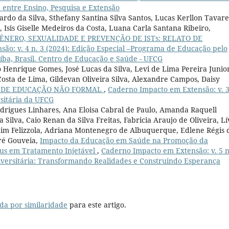
e entre Ensino, Pesquisa e Extensão
rdo da Silva, Sthefany Santina Silva Santos, Lucas Kerllon Tavare
 Isis Giselle Medeiros da Costa, Luana Carla Santana Ribeiro,
NERO, SEXUALIDADE E PREVENÇÃO DE ISTs: RELATO DE
ão: v. 4 n. 3 (2024): Edição Especial –Programa de Educação pelo
ba, Brasil. Centro de Educação e Saúde - UFCG
Henrique Gomes, José Lucas da Silva, Levi de Lima Pereira Junior
 Costa de Lima, Gildevan Oliveira Silva, Alexandre Campos, Daisy
S DE EDUCAÇÃO NÃO FORMAL
,
Caderno Impacto em Extensão: v. 3
rsitária da UFCG
odrigues Linhares, Ana Eloisa Cabral de Paulo, Amanda Raquell
Silva, Caio Renan da Silva Freitas, Fabricia Araujo de Oliveira, Lí
dim Felizzola, Adriana Montenegro de Albuquerque, Edlene Régis 
ré Gouveia,
Impacto da Educação em Saúde na Promoção da
tus em Tratamento Injetável
,
Caderno Impacto em Extensão: v. 5 n
niversitária: Transformando Realidades e Construindo Esperança
da por similaridade
para este artigo.