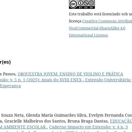
Este trabalho está licenciado sob 
licença
Creative Commons Attribut
NonCommercial-ShareAlike 4.0
International License
.
r(es)
ra Passos,
ORQUESTRA JOVEM: ENSINO DE VIOLINO E PRÁTICA
o: v. 5 n. 1 (2025): Anais do XVIII ENEX - Extensão Universitária:
 Esperança
es Souza Neta, Glenda Maria Guimarães Silva, Evelym Fernanda Cos
a, Gracielle Malheiros dos Santos, Bruna Braga Dantas,
EDUCAÇÃ
UM AMBIENTE ESCOLAR
,
Caderno Impacto em Extensão: v. 4 n. 3