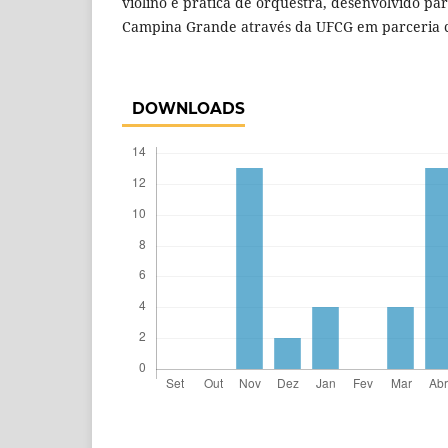
violino e prática de orquestra, desenvolvido p
Campina Grande através da UFCG em parceria
DOWNLOADS