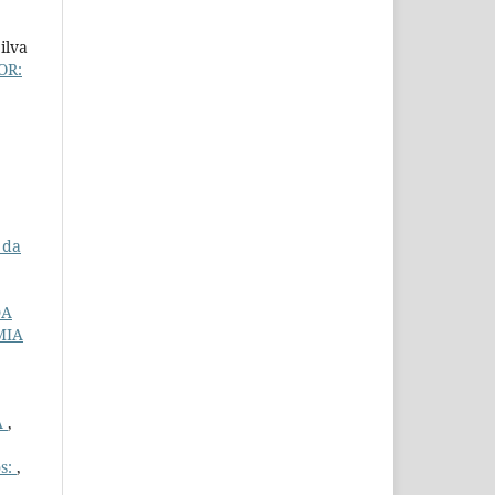
ilva
OR:
 da
DA
MIA
A
,
os:
,
e