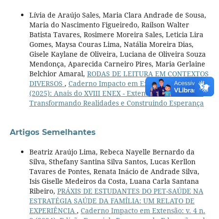
Lívia de Araújo Sales, Maria Clara Andrade de Sousa,
Maria do Nascimento Figueiredo, Railson Walter
Batista Tavares, Rosimere Moreira Sales, Leticia Lira
Gomes, Maysa Couras Lima, Natália Moreira Dias,
Gisele Kaylane de Oliveira, Luciana de Oliveira Souza
Mendonça, Aparecida Carneiro Pires, Maria Gerlaine
Belchior Amaral,
RODAS DE LEITURA EM CONTEXTOS
DIVERSOS
,
Caderno Impacto em Extensão: v. 5 n. 1
(2025): Anais do XVIII ENEX - Extensão Universitária:
Transformando Realidades e Construindo Esperança
Artigos Semelhantes
Beatriz Araújo Lima, Rebeca Nayelle Bernardo da
Silva, Sthefany Santina Silva Santos, Lucas Kerllon
Tavares de Pontes, Renata Inácio de Andrade Silva,
Isis Giselle Medeiros da Costa, Luana Carla Santana
Ribeiro,
PRÁXIS DE ESTUDANTES DO PET-SAÚDE NA
ESTRATÉGIA SAÚDE DA FAMÍLIA: UM RELATO DE
EXPERIÊNCIA
,
Caderno Impacto em Extensão: v. 4 n.