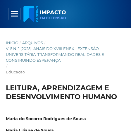
INÍCIO
/
ARQUIVOS
/
V. 5 N. 1 (2025): ANAIS DO XVIII ENEX - EXTENSÃO
UNIVERSITÁRIA: TRANSFORMANDO REALIDADES E
CONSTRUINDO ESPERANÇA
/
Educação
LEITURA, APRENDIZAGEM E
DESENVOLVIMENTO HUMANO
Maria do Socorro Rodrigues de Sousa
Maria Liliane de Sousa