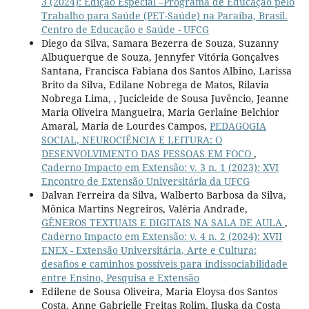
3 (2024): Edição Especial –Programa de Educação pelo
Trabalho para Saúde (PET-Saúde) na Paraíba, Brasil.
Centro de Educação e Saúde - UFCG
Diego da Silva, Samara Bezerra de Souza, Suzanny
Albuquerque de Souza, Jennyfer Vitória Gonçalves
Santana, Francisca Fabiana dos Santos Albino, Larissa
Brito da Silva, Edilane Nobrega de Matos, Rilavia
Nobrega Lima, , Jucicleide de Sousa Juvêncio, Jeanne
Maria Oliveira Mangueira, Maria Gerlaine Belchior
Amaral, Maria de Lourdes Campos,
PEDAGOGIA
SOCIAL, NEUROCIÊNCIA E LEITURA: O
DESENVOLVIMENTO DAS PESSOAS EM FOCO
,
Caderno Impacto em Extensão: v. 3 n. 1 (2023): XVI
Encontro de Extensão Universitária da UFCG
Dalvan Ferreira da Silva, Walberto Barbosa da Silva,
Mônica Martins Negreiros, Valéria Andrade,
GÊNEROS TEXTUAIS E DIGITAIS NA SALA DE AULA
,
Caderno Impacto em Extensão: v. 4 n. 2 (2024): XVII
ENEX - Extensão Universitária, Arte e Cultura:
desafios e caminhos possíveis para indissociabilidade
entre Ensino, Pesquisa e Extensão
Edilene de Sousa Oliveira, Maria Eloysa dos Santos
Costa, Anne Gabrielle Freitas Rolim, Iluska da Costa