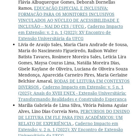
Flávia Albuquerque Gomes, Deborah Dornellas
Ramos,
EDUCAÇÃO ESPECIAL E INCLUSIVA:
FORMAÇÃO PARA OS MONITORES INCLUSIVOS
VINCULADOS AO NÚCLEO DE ACESSIBILIDADE E
INCLUSÃO – NAI DO CES / UFCG
,
Caderno Impacto
em Extensão: v. 2 n. 1 (2022): XV Encontro de
Extensão Universitária da UFCG
Lívia de Araújo Sales, Maria Clara Andrade de Sousa,
Maria do Nascimento Figueiredo, Railson Walter
Batista Tavares, Rosimere Moreira Sales, Leticia Lira
Gomes, Maysa Couras Lima, Natália Moreira Dias,
Gisele Kaylane de Oliveira, Luciana de Oliveira Souza
Mendonça, Aparecida Carneiro Pires, Maria Gerlaine
Belchior Amaral,
RODAS DE LEITURA EM CONTEXTOS
DIVERSOS
,
Caderno Impacto em Extensão: v. 5 n. 1
(2025): Anais do XVIII ENEX - Extensão Universitária:
Transformando Realidades e Construindo Esperança
Marília Gabriela de Lima Silva, Vitória Paloma Aguiar
Alves, Lino Dias Correia Neto,
PERCURSOS DO ENSINO
DE LEITURA EM FLE PARA FINS ACADÊMICOS: UM
RELATO DE EXPERIÊNCIA
,
Caderno Impacto em
Extensão: v. 2 n. 1 (2022): XV Encontro de Extensão
Universitária da UFCG