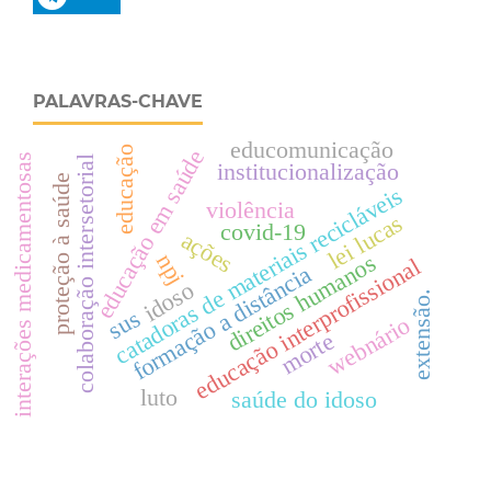
PALAVRAS-CHAVE
educomunicação
educação
educação em saúde
interações medicamentosas
colaboração intersetorial
institucionalização
proteção à saúde
catadoras de materiais recicláveis
violência
lei lucas
covid-19
ações
npj
direitos humanos
educação interprofissional
formação a distância
idoso
extensão.
sus
webnário
morte
luto
saúde do idoso