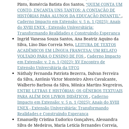
Pinto, Romércia Batista dos Santos,
“QUEM CONTA UM
CONTO, ENCANTA UNS TANTOS: A CONTAÇÃO DE
HISTÓRIAS PARA ALUNOS DA EDUCAÇÃO INFANTIL”
,
Caderno Impacto em Extensão: v. 5 n. 1 (2025): Anais
do XVIII ENEX - Extensão Universitária:
Transformando Realidades e Construindo Esperança
Ingrid Vanessa Souza Santos, Ana Beatriz Aquino da
Silva, Lino Dias Correia Neto,
LEITURA DE TEXTOS
ACADÊMICOS EM LÍNGUA FRANCESA: UM RELATO
VOLTADO PARA O ENSINO DE FOS
,
Caderno Impacto
em Extensão: v. 2 n. 1 (2022): XV Encontro de
Extensão Universitária da UFCG
Náthaly Fernanda Patriota Bezerra, Dalvan Ferreira
da Silva, Antônio Victor Monteiro Alves Cavalcante,
Walberto Barbosa da Silva, Mônica Martins Negreiros,
ENTRE LETRAS E HISTÓRIAS: OS GÊNEROS TEXTUAIS
PARA ALÉM DOS LIVROS DIDÁTICOS
,
Caderno
Impacto em Extensão: v. 5 n. 1 (2025): Anais do XVIII
ENEX - Extensão Universitária: Transformando
Realidades e Construindo Esperança
Emanuelly Cristina Eudorico Gonçalves, Alessandra
Silva de Medeiros, Maria Letícia fernandes Correia,