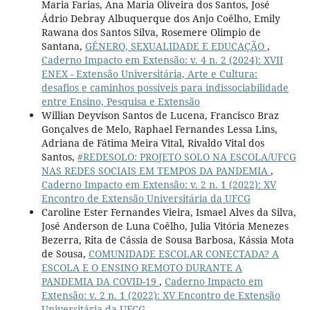
Maria Farias, Ana Maria Oliveira dos Santos, José
Ádrio Debray Albuquerque dos Anjo Coêlho, Emily
Rawana dos Santos Silva, Rosemere Olimpio de
Santana,
GÊNERO, SEXUALIDADE E EDUCAÇÃO
,
Caderno Impacto em Extensão: v. 4 n. 2 (2024): XVII
ENEX - Extensão Universitária, Arte e Cultura:
desafios e caminhos possíveis para indissociabilidade
entre Ensino, Pesquisa e Extensão
Willian Deyvison Santos de Lucena, Francisco Braz
Gonçalves de Melo, Raphael Fernandes Lessa Lins,
Adriana de Fátima Meira Vital, Rivaldo Vital dos
Santos,
#REDESOLO: PROJETO SOLO NA ESCOLA/UFCG
NAS REDES SOCIAIS EM TEMPOS DA PANDEMIA
,
Caderno Impacto em Extensão: v. 2 n. 1 (2022): XV
Encontro de Extensão Universitária da UFCG
Caroline Ester Fernandes Vieira, Ismael Alves da Silva,
José Anderson de Luna Coêlho, Julia Vitória Menezes
Bezerra, Rita de Cássia de Sousa Barbosa, Kássia Mota
de Sousa,
COMUNIDADE ESCOLAR CONECTADA? A
ESCOLA E O ENSINO REMOTO DURANTE A
PANDEMIA DA COVID-19
,
Caderno Impacto em
Extensão: v. 2 n. 1 (2022): XV Encontro de Extensão
Universitária da UFCG