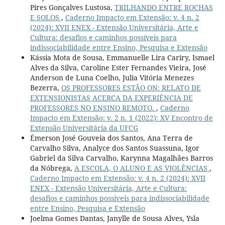
Pires Gonçalves Lustosa,
TRILHANDO ENTRE ROCHAS
E SOLOS
,
Caderno Impacto em Extensão: v. 4 n. 2
(2024): XVII ENEX - Extensão Universitária, Arte e
Cultura: desafios e caminhos possíveis para
indissociabilidade entre Ensino, Pesquisa e Extensão
Kássia Mota de Sousa, Emmanuelle Lira Cariry, Ismael
Alves da Silva, Caroline Ester Fernandes Vieira, José
Anderson de Luna Coelho, Julia Vitória Menezes
Bezerra,
OS PROFESSORES ESTÃO ON: RELATO DE
EXTENSIONISTAS ACERCA DA EXPERIÊNCIA DE
PROFESSORES NO ENSINO REMOTO.
,
Caderno
Impacto em Extensão: v. 2 n. 1 (2022): XV Encontro de
Extensão Universitária da UFCG
Émerson José Gouveia dos Santos, Ana Terra de
Carvalho Silva, Analyce dos Santos Suassuna, Igor
Gabriel da Silva Carvalho, Karynna Magalhães Barros
da Nóbrega,
A ESCOLA, O ALUNO E AS VIOLÊNCIAS
,
Caderno Impacto em Extensão: v. 4 n. 2 (2024): XVII
ENEX - Extensão Universitária, Arte e Cultura:
desafios e caminhos possíveis para indissociabilidade
entre Ensino, Pesquisa e Extensão
Joelma Gomes Dantas, Janylle de Sousa Alves, Ysla