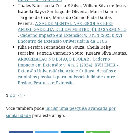
Thales Fabricio da Costa E Silva, Willian Silva de Jesus,
Isabella Raysa Santiago de Oliveira, Maria Daiana
Targino da Cruz, Maria do Carmo Élida Dantas
Pereira,
A SAÚDE MENTAL NAS ESCOLAS EEEF
ANDRÉ GADELHA E EEEM MESTRE JÚLIO SARMENTO
,
Caderno Impacto em Extensão: v. 3 n. 1 (2023): XVI
Encontro de Extensão Universitária da UFCG
Júlia Pereira Fernandes de Souza, Cheila Deisy
Ferreira, Patrícia Carneiro Souto, Jussara Silva Dantas,
ARBORIZAÇÃO NO ESPAÇO ESOLAR
,
Caderno
Impacto em Extensão: v. 4 n. 2 (2024): XVII ENEX -
Extensão Universitária, Arte e Cultura: desafios e
caminhos possíveis para indissociabilidade entre
Ensino, Pesquisa e Extensão
1
2
3
>
>>
Você também pode
iniciar uma pesquisa avançada por
similaridade
para este artigo.