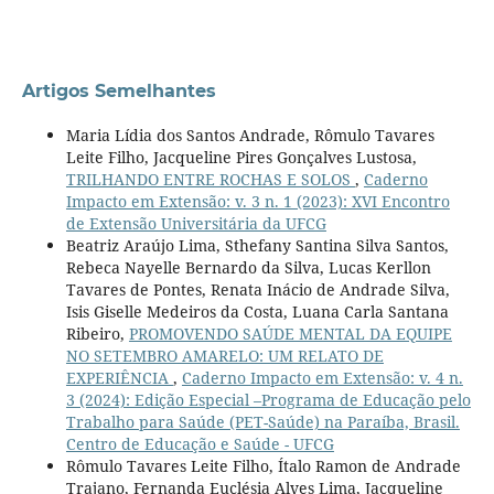
Artigos Semelhantes
Maria Lídia dos Santos Andrade, Rômulo Tavares
Leite Filho, Jacqueline Pires Gonçalves Lustosa,
TRILHANDO ENTRE ROCHAS E SOLOS
,
Caderno
Impacto em Extensão: v. 3 n. 1 (2023): XVI Encontro
de Extensão Universitária da UFCG
Beatriz Araújo Lima, Sthefany Santina Silva Santos,
Rebeca Nayelle Bernardo da Silva, Lucas Kerllon
Tavares de Pontes, Renata Inácio de Andrade Silva,
Isis Giselle Medeiros da Costa, Luana Carla Santana
Ribeiro,
PROMOVENDO SAÚDE MENTAL DA EQUIPE
NO SETEMBRO AMARELO: UM RELATO DE
EXPERIÊNCIA
,
Caderno Impacto em Extensão: v. 4 n.
3 (2024): Edição Especial –Programa de Educação pelo
Trabalho para Saúde (PET-Saúde) na Paraíba, Brasil.
Centro de Educação e Saúde - UFCG
Rômulo Tavares Leite Filho, Ítalo Ramon de Andrade
Trajano, Fernanda Euclésia Alves Lima, Jacqueline