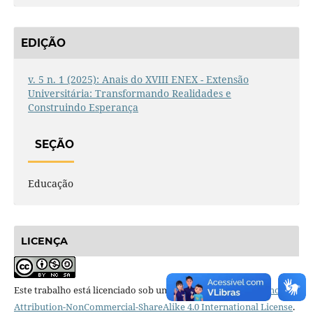
EDIÇÃO
v. 5 n. 1 (2025): Anais do XVIII ENEX - Extensão
Universitária: Transformando Realidades e
Construindo Esperança
SEÇÃO
Educação
LICENÇA
Este trabalho está licenciado sob uma licença
Creative Commons
Attribution-NonCommercial-ShareAlike 4.0 International License
.