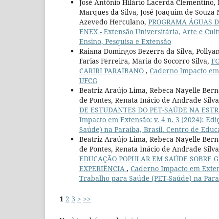
José Antônio Hilário Lacerda Clementino,
Marques da Silva, José Joaquim de Souza 
Azevedo Herculano,
PROGRAMA ÁGUAS D
ENEX - Extensão Universitária, Arte e Cult
Ensino, Pesquisa e Extensão
Raiana Domingos Bezerra da Silva, Pollyan
Farias Ferreira, Maria do Socorro Silva,
F
CARIRI PARAIBANO
,
Caderno Impacto em E
UFCG
Beatriz Araújo Lima, Rebeca Nayelle Berna
de Pontes, Renata Inácio de Andrade Silva
DE ESTUDANTES DO PET-SAÚDE NA ESTR
Impacto em Extensão: v. 4 n. 3 (2024): E
Saúde) na Paraíba, Brasil. Centro de Edu
Beatriz Araújo Lima, Rebeca Nayelle Berna
de Pontes, Renata Inácio de Andrade Silva,
EDUCAÇÃO POPULAR EM SAÚDE SOBRE GÊ
EXPERIÊNCIA
,
Caderno Impacto em Extens
Trabalho para Saúde (PET-Saúde) na Paraí
1
2
3
>
>>