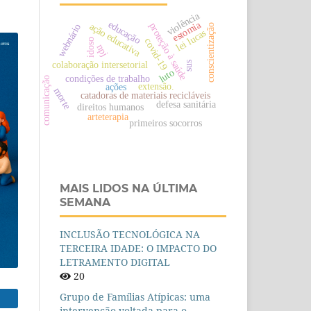
violência
estomia
educação
ação educativa
proteção à saúde
webnário
conscientização
lei lucas
covid-19
idoso
npj
colaboração intersetorial
sus
luto
condições de trabalho
comunicação
extensão.
ações
morte
catadoras de materiais recicláveis
defesa sanitária
direitos humanos
arteterapia
primeiros socorros
MAIS LIDOS NA ÚLTIMA
SEMANA
INCLUSÃO TECNOLÓGICA NA
TERCEIRA IDADE: O IMPACTO DO
LETRAMENTO DIGITAL
20
Grupo de Famílias Atípicas: uma
intervenção voltada para o