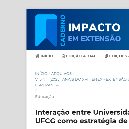
INÍCIO
EDIÇÃO ATUAL
EDIÇÕES 
INÍCIO
/
ARQUIVOS
/
V. 5 N. 1 (2025): ANAIS DO XVIII ENEX - EXT
ESPERANÇA
/
Educação
Interação entre Universida
UFCG como estratégia de i