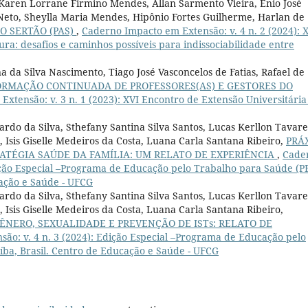
 Karen Lorrane Firmino Mendes, Allan Sarmento Vieira, Enio José
Neto, Sheylla Maria Mendes, Hipônio Fortes Guilherme, Harlan de
O SERTÃO (PAS)
,
Caderno Impacto em Extensão: v. 4 n. 2 (2024): X
ura: desafios e caminhos possíveis para indissociabilidade entre
a da Silva Nascimento, Tiago José Vasconcelos de Fatias, Rafael de
ORMAÇÃO CONTINUADA DE PROFESSORES(AS) E GESTORES DO
xtensão: v. 3 n. 1 (2023): XVI Encontro de Extensão Universitária
rdo da Silva, Sthefany Santina Silva Santos, Lucas Kerllon Tavare
, Isis Giselle Medeiros da Costa, Luana Carla Santana Ribeiro,
PRÁ
ATÉGIA SAÚDE DA FAMÍLIA: UM RELATO DE EXPERIÊNCIA
,
Cade
dição Especial –Programa de Educação pelo Trabalho para Saúde (P
cação e Saúde - UFCG
rdo da Silva, Sthefany Santina Silva Santos, Lucas Kerllon Tavare
 Isis Giselle Medeiros da Costa, Luana Carla Santana Ribeiro,
NERO, SEXUALIDADE E PREVENÇÃO DE ISTs: RELATO DE
ão: v. 4 n. 3 (2024): Edição Especial –Programa de Educação pelo
ba, Brasil. Centro de Educação e Saúde - UFCG