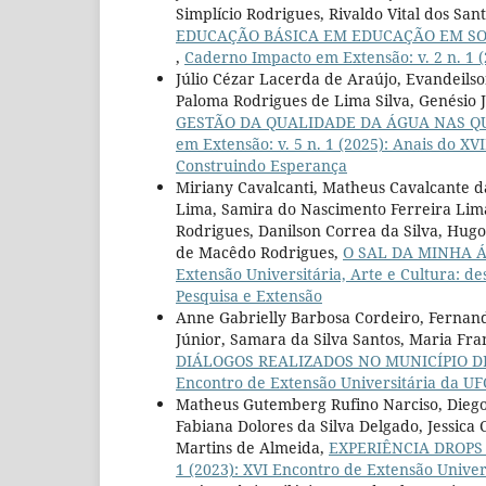
Simplício Rodrigues, Rivaldo Vital dos San
EDUCAÇÃO BÁSICA EM EDUCAÇÃO EM SO
,
Caderno Impacto em Extensão: v. 2 n. 1 
Júlio Cézar Lacerda de Araújo, Evandeilso
Paloma Rodrigues de Lima Silva, Genésio J
GESTÃO DA QUALIDADE DA ÁGUA NAS QU
em Extensão: v. 5 n. 1 (2025): Anais do X
Construindo Esperança
Miriany Cavalcanti, Matheus Cavalcante da
Lima, Samira do Nascimento Ferreira Lima
Rodrigues, Danilson Correa da Silva, Hug
de Macêdo Rodrigues,
O SAL DA MINHA 
Extensão Universitária, Arte e Cultura: de
Pesquisa e Extensão
Anne Gabrielly Barbosa Cordeiro, Fernanda
Júnior, Samara da Silva Santos, Maria Fr
DIÁLOGOS REALIZADOS NO MUNICÍPIO DE
Encontro de Extensão Universitária da U
Matheus Gutemberg Rufino Narciso, Diego 
Fabiana Dolores da Silva Delgado, Jessica
Martins de Almeida,
EXPERIÊNCIA DROP
1 (2023): XVI Encontro de Extensão Unive