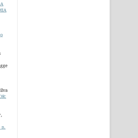
DA
MIA
to
s
igge
ilva
OR:
,
 n.