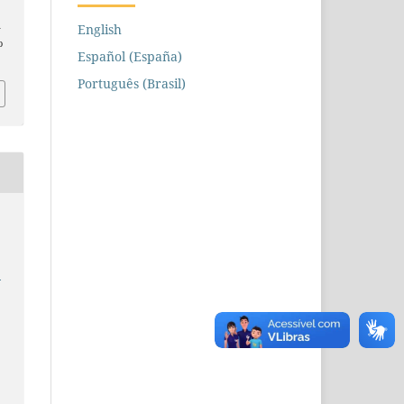
n
English
o
Español (España)
Português (Brasil)
e