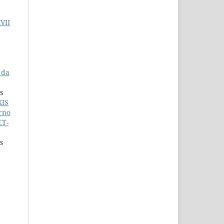
VII
 da
s
XIS
rno
ET-
s