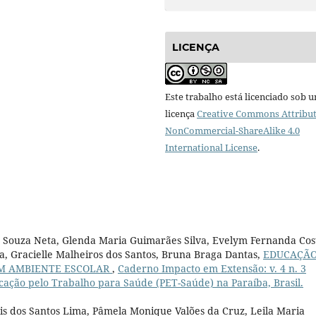
LICENÇA
Este trabalho está licenciado sob 
licença
Creative Commons Attribut
NonCommercial-ShareAlike 4.0
International License
.
es Souza Neta, Glenda Maria Guimarães Silva, Evelym Fernanda Cos
a, Gracielle Malheiros dos Santos, Bruna Braga Dantas,
EDUCAÇÃ
UM AMBIENTE ESCOLAR
,
Caderno Impacto em Extensão: v. 4 n. 3
cação pelo Trabalho para Saúde (PET-Saúde) na Paraíba, Brasil.
ris dos Santos Lima, Pâmela Monique Valões da Cruz, Leila Maria