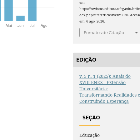
em:
https://revistas.editora.ufcg.edu.br/i
dex.php/cite/article/view/6930. Acess
em: 6 ago. 2026.
Fomatos de Citação
EDIÇÃO
v. 5 n. 1 (2025): Anais do
XVIII ENEX - Extensão
Universitária:
Transformando Realidades 
Construindo Esperança
SEÇÃO
Educação