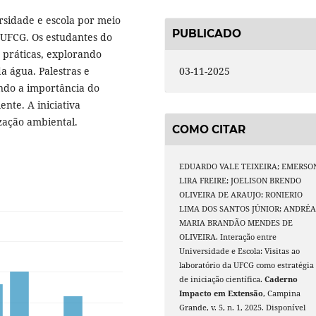
sidade e escola por meio
PUBLICADO
 UFCG. Os estudantes do
 práticas, explorando
a água. Palestras e
03-11-2025
ndo a importância do
nte. A iniciativa
ização ambiental.
COMO CITAR
EDUARDO VALE TEIXEIRA; EMERSO
LIRA FREIRE; JOELISON BRENDO
OLIVEIRA DE ARAUJO; RONIERIO
LIMA DOS SANTOS JÚNIOR; ANDRÉ
MARIA BRANDÃO MENDES DE
OLIVEIRA. Interação entre
Universidade e Escola: Visitas ao
laboratório da UFCG como estratégia
de iniciação científica.
Caderno
Impacto em Extensão
, Campina
Grande, v. 5, n. 1, 2025. Disponível