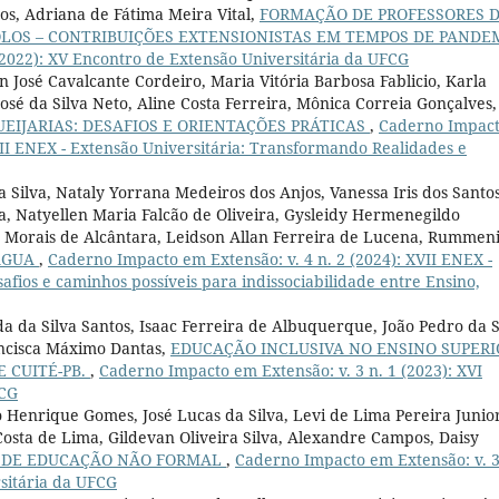
tos, Adriana de Fátima Meira Vital,
FORMAÇÃO DE PROFESSORES 
LOS – CONTRIBUIÇÕES EXTENSIONISTAS EM TEMPOS DE PANDE
(2022): XV Encontro de Extensão Universitária da UFCG
n José Cavalcante Cordeiro, Maria Vitória Barbosa Fablicio, Karla
osé da Silva Neto, Aline Costa Ferreira, Mônica Correia Gonçalves,
EIJARIAS: DESAFIOS E ORIENTAÇÕES PRÁTICAS
,
Caderno Impac
VIII ENEX - Extensão Universitária: Transformando Realidades e
 Silva, Nataly Yorrana Medeiros dos Anjos, Vanessa Iris dos Santo
, Natyellen Maria Falcão de Oliveira, Gysleidy Hermenegildo
o Morais de Alcântara, Leidson Allan Ferreira de Lucena, Rummen
ÁGUA
,
Caderno Impacto em Extensão: v. 4 n. 2 (2024): XVII ENEX -
safios e caminhos possíveis para indissociabilidade entre Ensino,
 da Silva Santos, Isaac Ferreira de Albuquerque, João Pedro da S
ancisca Máximo Dantas,
EDUCAÇÃO INCLUSIVA NO ENSINO SUPERI
 CUITÉ-PB.
,
Caderno Impacto em Extensão: v. 3 n. 1 (2023): XVI
FCG
Henrique Gomes, José Lucas da Silva, Levi de Lima Pereira Junior
 Costa de Lima, Gildevan Oliveira Silva, Alexandre Campos, Daisy
S DE EDUCAÇÃO NÃO FORMAL
,
Caderno Impacto em Extensão: v. 3
rsitária da UFCG