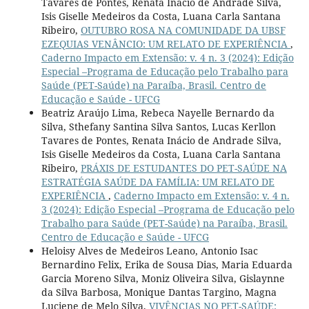
Tavares de Pontes, Renata Inácio de Andrade Silva,
Isis Giselle Medeiros da Costa, Luana Carla Santana
Ribeiro,
OUTUBRO ROSA NA COMUNIDADE DA UBSF
EZEQUIAS VENÂNCIO: UM RELATO DE EXPERIÊNCIA
,
Caderno Impacto em Extensão: v. 4 n. 3 (2024): Edição
Especial –Programa de Educação pelo Trabalho para
Saúde (PET-Saúde) na Paraíba, Brasil. Centro de
Educação e Saúde - UFCG
Beatriz Araújo Lima, Rebeca Nayelle Bernardo da
Silva, Sthefany Santina Silva Santos, Lucas Kerllon
Tavares de Pontes, Renata Inácio de Andrade Silva,
Isis Giselle Medeiros da Costa, Luana Carla Santana
Ribeiro,
PRÁXIS DE ESTUDANTES DO PET-SAÚDE NA
ESTRATÉGIA SAÚDE DA FAMÍLIA: UM RELATO DE
EXPERIÊNCIA
,
Caderno Impacto em Extensão: v. 4 n.
3 (2024): Edição Especial –Programa de Educação pelo
Trabalho para Saúde (PET-Saúde) na Paraíba, Brasil.
Centro de Educação e Saúde - UFCG
Heloisy Alves de Medeiros Leano, Antonio Isac
Bernardino Felix, Erika de Sousa Dias, Maria Eduarda
Garcia Moreno Silva, Moniz Oliveira Silva, Gislaynne
da Silva Barbosa, Monique Dantas Targino, Magna
Luciene de Melo Silva,
VIVÊNCIAS NO PET-SAÚDE: