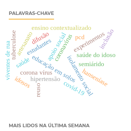
PALAVRAS-CHAVE
ensino contextualizado
inclusão
difusão
experimentos
tuberculose
artesanato
apoio social
coronavírus
pcd
estudantes
viventes de rua
saúde do idoso
educação em solos
isolamento social
saúde
semiárido
hanseníase
corona vírus
idosos
hipertensão
covid-19
reuso
MAIS LIDOS NA ÚLTIMA SEMANA