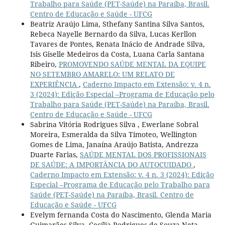
Trabalho para Saúde (PET-Saúde) na Paraíba, Brasil.
Centro de Educação e Saúde - UFCG
Beatriz Araújo Lima, Sthefany Santina Silva Santos,
Rebeca Nayelle Bernardo da Silva, Lucas Kerllon
Tavares de Pontes, Renata Inácio de Andrade Silva,
Isis Giselle Medeiros da Costa, Luana Carla Santana
Ribeiro,
PROMOVENDO SAÚDE MENTAL DA EQUIPE
NO SETEMBRO AMARELO: UM RELATO DE
EXPERIÊNCIA
,
Caderno Impacto em Extensão: v. 4 n.
3 (2024): Edição Especial –Programa de Educação pelo
Trabalho para Saúde (PET-Saúde) na Paraíba, Brasil.
Centro de Educação e Saúde - UFCG
Sabrina Vitória Rodrigues Silva , Ewerlane Sobral
Moreira, Esmeralda da Silva Timoteo, Wellington
Gomes de Lima, Janaína Araújo Batista, Andrezza
Duarte Farias,
SAÚDE MENTAL DOS PROFISSIONAIS
DE SAÚDE: A IMPORTÂNCIA DO AUTOCUIDADO
,
Caderno Impacto em Extensão: v. 4 n. 3 (2024): Edição
Especial –Programa de Educação pelo Trabalho para
Saúde (PET-Saúde) na Paraíba, Brasil. Centro de
Educação e Saúde - UFCG
Evelym fernanda Costa do Nascimento, Glenda Maria
Guimarães Silva, Cecília Rodrigues de Souza Neta,