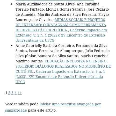
Maria Auxiliadora de Souza Alves, Ana Carolina
Torrião Furtado, Monica Gomes Saraiva, José Cezário
de Almeida, Marília Andreza da Silva Ferreira, Flavio
Lourenço de Oliveira,
MÍDIAS SOCIAIS E PROJETOS
DE EXTENSÃO: O INSTAGRAM COMO FERRAMENTA
DE DIVULGAÇÃO CIENTÍFICA
,
Caderno Impacto em
Extensão: v. 2 n. 1 (2022): XV Encontro de Extensão
Universitária da UFCG
Anne Gabrielly Barbosa Cordeiro, Fernanda da Silva
Santos, Isaac Ferreira de Albuquerque, João Pedro da
Silva Júnior, Samara da Silva Santos, Maria Francisca
Máximo Dantas,
EDUCAÇÃO INCLUSIVA NO ENSINO
SUPERIOR: DIÁLOGOS REALIZADOS NO MUNICÍPIO DE
CUITÉ-PB.
,
Caderno Impacto em Extensão: v. 3 n. 1
(2023): XVI Encontro de Extensão Universitária da
UFCG
1
2
3
>
>>
Você também pode
iniciar uma pesquisa avançada por
similaridade
para este artigo.