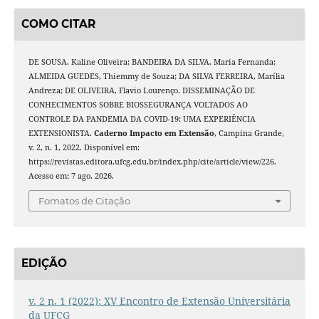
COMO CITAR
DE SOUSA, Kaline Oliveira; BANDEIRA DA SILVA, Maria Fernanda;
ALMEIDA GUEDES, Thiemmy de Souza; DA SILVA FERREIRA, Marília
Andreza; DE OLIVEIRA, Flavio Lourenço. DISSEMINAÇÃO DE
CONHECIMENTOS SOBRE BIOSSEGURANÇA VOLTADOS AO
CONTROLE DA PANDEMIA DA COVID-19: UMA EXPERIÊNCIA
EXTENSIONISTA.
Caderno Impacto em Extensão
, Campina Grande,
v. 2, n. 1, 2022. Disponível em:
https://revistas.editora.ufcg.edu.br/index.php/cite/article/view/226.
Acesso em: 7 ago. 2026.
Fomatos de Citação
EDIÇÃO
v. 2 n. 1 (2022): XV Encontro de Extensão Universitária
da UFCG