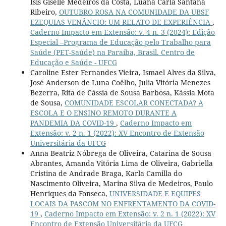
Isis Giselle Medeiros da Costa, Luana Carla Santana
Ribeiro,
OUTUBRO ROSA NA COMUNIDADE DA UBSF
EZEQUIAS VENÂNCIO: UM RELATO DE EXPERIÊNCIA
,
Caderno Impacto em Extensão: v. 4 n. 3 (2024): Edição
Especial –Programa de Educação pelo Trabalho para
Saúde (PET-Saúde) na Paraíba, Brasil. Centro de
Educação e Saúde - UFCG
Caroline Ester Fernandes Vieira, Ismael Alves da Silva,
José Anderson de Luna Coêlho, Julia Vitória Menezes
Bezerra, Rita de Cássia de Sousa Barbosa, Kássia Mota
de Sousa,
COMUNIDADE ESCOLAR CONECTADA? A
ESCOLA E O ENSINO REMOTO DURANTE A
PANDEMIA DA COVID-19
,
Caderno Impacto em
Extensão: v. 2 n. 1 (2022): XV Encontro de Extensão
Universitária da UFCG
Anna Beatriz Nóbrega de Oliveira, Catarina de Sousa
Abrantes, Amanda Vitória Lima de Oliveira, Gabriella
Cristina de Andrade Braga, Karla Camilla do
Nascimento Oliveira, Marina Silva de Medeiros, Paulo
Henriques da Fonseca,
UNIVERSIDADE E EQUIPES
LOCAIS DA PASCOM NO ENFRENTAMENTO DA COVID-
19
,
Caderno Impacto em Extensão: v. 2 n. 1 (2022): XV
Encontro de Extensão Universitária da UFCG