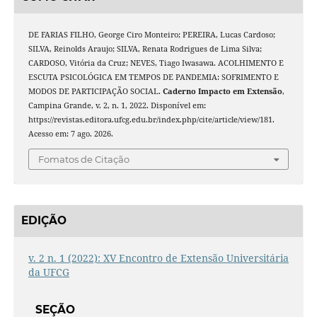
DE FARIAS FILHO, George Ciro Monteiro; PEREIRA, Lucas Cardoso;
SILVA, Reinolds Araujo; SILVA, Renata Rodrigues de Lima Silva;
CARDOSO, Vitória da Cruz; NEVES, Tiago Iwasawa. ACOLHIMENTO E
ESCUTA PSICOLÓGICA EM TEMPOS DE PANDEMIA: SOFRIMENTO E
MODOS DE PARTICIPAÇÃO SOCIAL.
Caderno Impacto em Extensão
,
Campina Grande, v. 2, n. 1, 2022. Disponível em:
https://revistas.editora.ufcg.edu.br/index.php/cite/article/view/181.
Acesso em: 7 ago. 2026.
Fomatos de Citação
EDIÇÃO
v. 2 n. 1 (2022): XV Encontro de Extensão Universitária
da UFCG
SEÇÃO