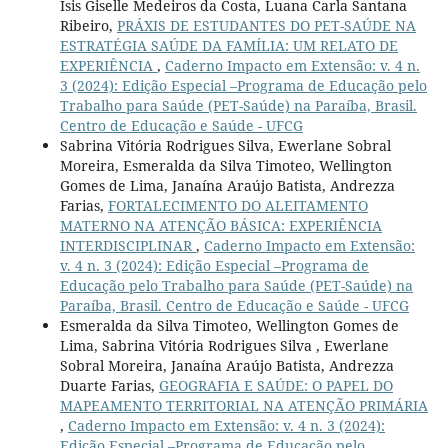
Isis Giselle Medeiros da Costa, Luana Carla Santana
Ribeiro,
PRÁXIS DE ESTUDANTES DO PET-SAÚDE NA
ESTRATÉGIA SAÚDE DA FAMÍLIA: UM RELATO DE
EXPERIÊNCIA
,
Caderno Impacto em Extensão: v. 4 n.
3 (2024): Edição Especial –Programa de Educação pelo
Trabalho para Saúde (PET-Saúde) na Paraíba, Brasil.
Centro de Educação e Saúde - UFCG
Sabrina Vitória Rodrigues Silva, Ewerlane Sobral
Moreira, Esmeralda da Silva Timoteo, Wellington
Gomes de Lima, Janaína Araújo Batista, Andrezza
Farias,
FORTALECIMENTO DO ALEITAMENTO
MATERNO NA ATENÇÃO BÁSICA: EXPERIÊNCIA
INTERDISCIPLINAR
,
Caderno Impacto em Extensão:
v. 4 n. 3 (2024): Edição Especial –Programa de
Educação pelo Trabalho para Saúde (PET-Saúde) na
Paraíba, Brasil. Centro de Educação e Saúde - UFCG
Esmeralda da Silva Timoteo, Wellington Gomes de
Lima, Sabrina Vitória Rodrigues Silva , Ewerlane
Sobral Moreira, Janaína Araújo Batista, Andrezza
Duarte Farias,
GEOGRAFIA E SAÚDE: O PAPEL DO
MAPEAMENTO TERRITORIAL NA ATENÇÃO PRIMÁRIA
,
Caderno Impacto em Extensão: v. 4 n. 3 (2024):
Edição Especial –Programa de Educação pelo