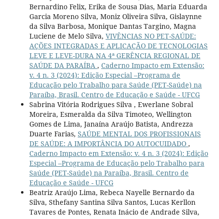
Bernardino Felix, Erika de Sousa Dias, Maria Eduarda
Garcia Moreno Silva, Moniz Oliveira Silva, Gislaynne
da Silva Barbosa, Monique Dantas Targino, Magna
Luciene de Melo Silva,
VIVÊNCIAS NO PET-SAÚDE:
AÇÕES INTEGRADAS E APLICAÇÃO DE TECNOLOGIAS
LEVE E LEVE-DURA NA 4ª GERÊNCIA REGIONAL DE
SAÚDE DA PARAÍBA
,
Caderno Impacto em Extensão:
v. 4 n. 3 (2024): Edição Especial –Programa de
Educação pelo Trabalho para Saúde (PET-Saúde) na
Paraíba, Brasil. Centro de Educação e Saúde - UFCG
Sabrina Vitória Rodrigues Silva , Ewerlane Sobral
Moreira, Esmeralda da Silva Timoteo, Wellington
Gomes de Lima, Janaína Araújo Batista, Andrezza
Duarte Farias,
SAÚDE MENTAL DOS PROFISSIONAIS
DE SAÚDE: A IMPORTÂNCIA DO AUTOCUIDADO
,
Caderno Impacto em Extensão: v. 4 n. 3 (2024): Edição
Especial –Programa de Educação pelo Trabalho para
Saúde (PET-Saúde) na Paraíba, Brasil. Centro de
Educação e Saúde - UFCG
Beatriz Araújo Lima, Rebeca Nayelle Bernardo da
Silva, Sthefany Santina Silva Santos, Lucas Kerllon
Tavares de Pontes, Renata Inácio de Andrade Silva,