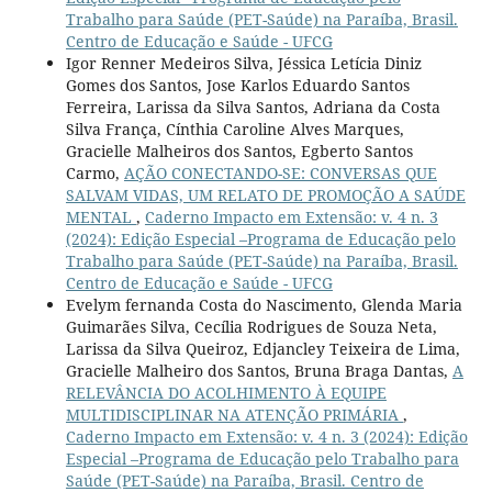
Trabalho para Saúde (PET-Saúde) na Paraíba, Brasil.
Centro de Educação e Saúde - UFCG
Igor Renner Medeiros Silva, Jéssica Letícia Diniz
Gomes dos Santos, Jose Karlos Eduardo Santos
Ferreira, Larissa da Silva Santos, Adriana da Costa
Silva França, Cínthia Caroline Alves Marques,
Gracielle Malheiros dos Santos, Egberto Santos
Carmo,
AÇÃO CONECTANDO-SE: CONVERSAS QUE
SALVAM VIDAS, UM RELATO DE PROMOÇÃO A SAÚDE
MENTAL
,
Caderno Impacto em Extensão: v. 4 n. 3
(2024): Edição Especial –Programa de Educação pelo
Trabalho para Saúde (PET-Saúde) na Paraíba, Brasil.
Centro de Educação e Saúde - UFCG
Evelym fernanda Costa do Nascimento, Glenda Maria
Guimarães Silva, Cecília Rodrigues de Souza Neta,
Larissa da Silva Queiroz, Edjancley Teixeira de Lima,
Gracielle Malheiro dos Santos, Bruna Braga Dantas,
A
RELEVÂNCIA DO ACOLHIMENTO À EQUIPE
MULTIDISCIPLINAR NA ATENÇÃO PRIMÁRIA
,
Caderno Impacto em Extensão: v. 4 n. 3 (2024): Edição
Especial –Programa de Educação pelo Trabalho para
Saúde (PET-Saúde) na Paraíba, Brasil. Centro de