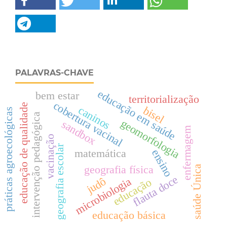
PALAVRAS-CHAVE
educação em saúde
bem estar
territorialização
cobertura vacinal
educação de qualidade
caninos
bisel
práticas agroecológicas
intervenção pedagógica
geomorfologia
sandbox
enfermagem
vacinação
geografia escolar
matemática
ensino
geografia física
saúde Única
flauta doce
microbiologia
judô
educação
educação básica