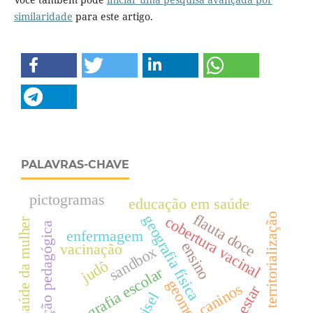
similaridade
para este artigo.
PALAVRAS-CHAVE
pictogramas
educação em saúde
flauta doce
territorialização
geografia física
cobertura vacinal
saúde da mulher
intervenção pedagógica
enfermagem
ensino
vacinação
sandbox
judô
geografia escolar
caninos
bem estar
bisel