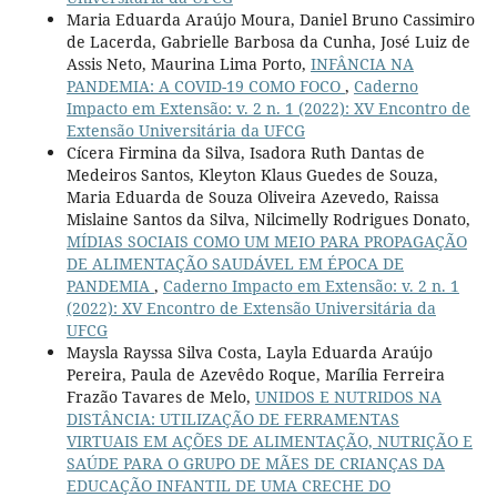
Maria Eduarda Araújo Moura, Daniel Bruno Cassimiro
de Lacerda, Gabrielle Barbosa da Cunha, José Luiz de
Assis Neto, Maurina Lima Porto,
INFÂNCIA NA
PANDEMIA: A COVID-19 COMO FOCO
,
Caderno
Impacto em Extensão: v. 2 n. 1 (2022): XV Encontro de
Extensão Universitária da UFCG
Cícera Firmina da Silva, Isadora Ruth Dantas de
Medeiros Santos, Kleyton Klaus Guedes de Souza,
Maria Eduarda de Souza Oliveira Azevedo, Raissa
Mislaine Santos da Silva, Nilcimelly Rodrigues Donato,
MÍDIAS SOCIAIS COMO UM MEIO PARA PROPAGAÇÃO
DE ALIMENTAÇÃO SAUDÁVEL EM ÉPOCA DE
PANDEMIA
,
Caderno Impacto em Extensão: v. 2 n. 1
(2022): XV Encontro de Extensão Universitária da
UFCG
Maysla Rayssa Silva Costa, Layla Eduarda Araújo
Pereira, Paula de Azevêdo Roque, Marília Ferreira
Frazão Tavares de Melo,
UNIDOS E NUTRIDOS NA
DISTÂNCIA: UTILIZAÇÃO DE FERRAMENTAS
VIRTUAIS EM AÇÕES DE ALIMENTAÇÃO, NUTRIÇÃO E
SAÚDE PARA O GRUPO DE MÃES DE CRIANÇAS DA
EDUCAÇÃO INFANTIL DE UMA CRECHE DO