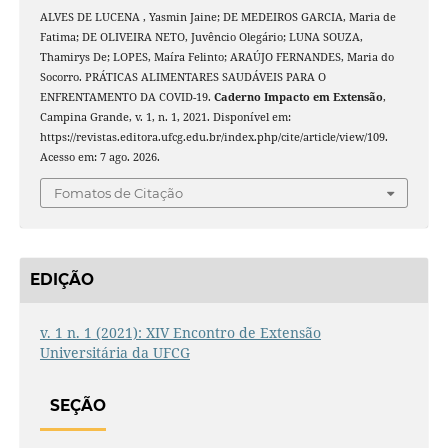
ALVES DE LUCENA , Yasmin Jaine; DE MEDEIROS GARCIA, Maria de
Fatima; DE OLIVEIRA NETO, Juvêncio Olegário; LUNA SOUZA,
Thamirys De; LOPES, Maíra Felinto; ARAÚJO FERNANDES, Maria do
Socorro. PRÁTICAS ALIMENTARES SAUDÁVEIS PARA O
ENFRENTAMENTO DA COVID-19.
Caderno Impacto em Extensão
,
Campina Grande, v. 1, n. 1, 2021. Disponível em:
https://revistas.editora.ufcg.edu.br/index.php/cite/article/view/109.
Acesso em: 7 ago. 2026.
Fomatos de Citação
EDIÇÃO
v. 1 n. 1 (2021): XIV Encontro de Extensão
Universitária da UFCG
SEÇÃO