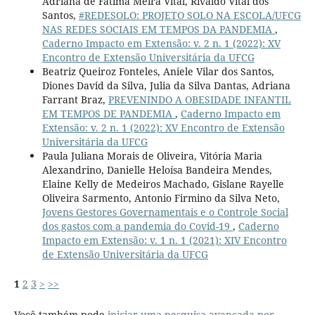
Adriana de Fátima Meira Vital, Rivaldo Vital dos
Santos,
#REDESOLO: PROJETO SOLO NA ESCOLA/UFCG
NAS REDES SOCIAIS EM TEMPOS DA PANDEMIA
,
Caderno Impacto em Extensão: v. 2 n. 1 (2022): XV
Encontro de Extensão Universitária da UFCG
Beatriz Queiroz Fonteles, Aniele Vilar dos Santos,
Diones David da Silva, Julia da Silva Dantas, Adriana
Farrant Braz,
PREVENINDO A OBESIDADE INFANTIL
EM TEMPOS DE PANDEMIA
,
Caderno Impacto em
Extensão: v. 2 n. 1 (2022): XV Encontro de Extensão
Universitária da UFCG
Paula Juliana Morais de Oliveira, Vitória Maria
Alexandrino, Danielle Heloísa Bandeira Mendes,
Elaine Kelly de Medeiros Machado, Gislane Rayelle
Oliveira Sarmento, Antonio Firmino da Silva Neto,
Jovens Gestores Governamentais e o Controle Social
dos gastos com a pandemia do Covid-19
,
Caderno
Impacto em Extensão: v. 1 n. 1 (2021): XIV Encontro
de Extensão Universitária da UFCG
1
2
3
>
>>
Você também pode
iniciar uma pesquisa avançada por