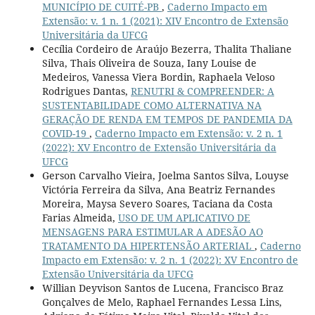
MUNICÍPIO DE CUITÉ-PB
,
Caderno Impacto em
Extensão: v. 1 n. 1 (2021): XIV Encontro de Extensão
Universitária da UFCG
Cecília Cordeiro de Araújo Bezerra, Thalita Thaliane
Silva, Thais Oliveira de Souza, Iany Louise de
Medeiros, Vanessa Viera Bordin, Raphaela Veloso
Rodrigues Dantas,
RENUTRI & COMPREENDER: A
SUSTENTABILIDADE COMO ALTERNATIVA NA
GERAÇÃO DE RENDA EM TEMPOS DE PANDEMIA DA
COVID-19
,
Caderno Impacto em Extensão: v. 2 n. 1
(2022): XV Encontro de Extensão Universitária da
UFCG
Gerson Carvalho Vieira, Joelma Santos Silva, Louyse
Victória Ferreira da Silva, Ana Beatriz Fernandes
Moreira, Maysa Severo Soares, Taciana da Costa
Farias Almeida,
USO DE UM APLICATIVO DE
MENSAGENS PARA ESTIMULAR A ADESÃO AO
TRATAMENTO DA HIPERTENSÃO ARTERIAL
,
Caderno
Impacto em Extensão: v. 2 n. 1 (2022): XV Encontro de
Extensão Universitária da UFCG
Willian Deyvison Santos de Lucena, Francisco Braz
Gonçalves de Melo, Raphael Fernandes Lessa Lins,