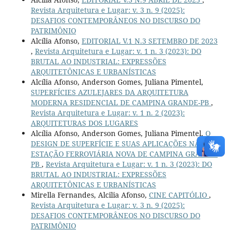
Revista Arquitetura e Lugar: v. 3 n. 9 (2025):
DESAFIOS CONTEMPORÂNEOS NO DISCURSO DO
PATRIMÔNIO
Alcília Afonso,
EDITORIAL V.1 N.3 SETEMBRO DE 2023
,
Revista Arquitetura e Lugar: v. 1 n. 3 (2023): DO
BRUTAL AO INDUSTRIAL: EXPRESSÕES
ARQUITETÔNICAS E URBANÍSTICAS
Alcília Afonso, Anderson Gomes, Juliana Pimentel,
SUPERFÍCIES AZULEJARES DA ARQUITETURA
MODERNA RESIDENCIAL DE CAMPINA GRANDE-PB
,
Revista Arquitetura e Lugar: v. 1 n. 2 (2023):
ARQUITETURAS DOS LUGARES
Alcília Afonso, Anderson Gomes, Juliana Pimentel,
O
DESIGN DE SUPERFÍCIE E SUAS APLICAÇÕES NA
ESTAÇÃO FERROVIÁRIA NOVA DE CAMPINA GRANDE-
PB
,
Revista Arquitetura e Lugar: v. 1 n. 3 (2023): DO
BRUTAL AO INDUSTRIAL: EXPRESSÕES
ARQUITETÔNICAS E URBANÍSTICAS
Mirella Fernandes, Alcilia Afonso,
CINE CAPITÓLIO
,
Revista Arquitetura e Lugar: v. 3 n. 9 (2025):
DESAFIOS CONTEMPORÂNEOS NO DISCURSO DO
PATRIMÔNIO