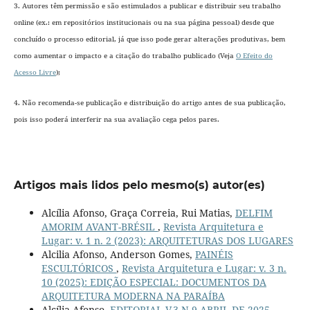
3. Autores têm permissão e são estimulados a publicar e distribuir seu trabalho
online (ex.: em repositórios institucionais ou na sua página pessoal) desde que
concluído o processo editorial
, já que isso pode gerar alterações produtivas, bem
como aumentar o impacto e a citação do trabalho publicado (Veja
O Efeito do
Acesso Livre
);
4. Não recomenda-se publicação e distribuição do artigo antes de sua publicação,
pois isso poderá interferir na sua avaliação cega pelos pares.
Artigos mais lidos pelo mesmo(s) autor(es)
Alcília Afonso, Graça Correia, Rui Matias,
DELFIM
AMORIM AVANT-BRÉSIL
,
Revista Arquitetura e
Lugar: v. 1 n. 2 (2023): ARQUITETURAS DOS LUGARES
Alcilia Afonso, Anderson Gomes,
PAINÉIS
ESCULTÓRICOS
,
Revista Arquitetura e Lugar: v. 3 n.
10 (2025): EDIÇÃO ESPECIAL: DOCUMENTOS DA
ARQUITETURA MODERNA NA PARAÍBA
Alcília Afonso,
EDITORIAL V.3 N.9 ABRIL DE 2025
,