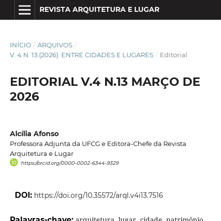
REVISTA ARQUITETURA E LUGAR
INÍCIO
/
ARQUIVOS
/
V. 4 N. 13 (2026): ENTRE CIDADES E LUGARES
/
Editorial
EDITORIAL V.4 N.13 MARÇO DE
2026
Alcília Afonso
Professora Adjunta da UFCG e Editora-Chefe da Revista
Arquitetura e Lugar
https://orcid.org/0000-0002-6344-9329
DOI:
https://doi.org/10.35572/arql.v4i13.7516
Palavras-chave:
arquitetura, lugar, cidade, patrimônio