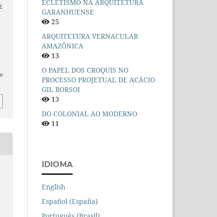
ECLETISMO NA ARQUITETURA
E
GARANHUENSE
a
25
ARQUITETURA VERNACULAR
AMAZÔNICA
13
n
O PAPEL DOS CROQUIS NO
o
PROCESSO PROJETUAL DE ACÁCIO
GIL BORSOI
13
DO COLONIAL AO MODERNO
11
IDIOMA
English
Español (España)
Português (Brasil)