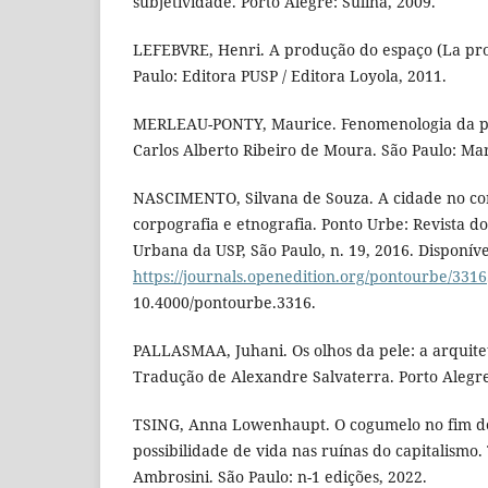
subjetividade. Porto Alegre: Sulina, 2009.
LEFEBVRE, Henri. A produção do espaço (La prod
Paulo: Editora PUSP / Editora Loyola, 2011.
MERLEAU-PONTY, Maurice. Fenomenologia da p
Carlos Alberto Ribeiro de Moura. São Paulo: Mar
NASCIMENTO, Silvana de Souza. A cidade no cor
corpografia e etnografia. Ponto Urbe: Revista d
Urbana da USP, São Paulo, n. 19, 2016. Disponív
https://journals.openedition.org/pontourbe/3316
10.4000/pontourbe.3316.
PALLASMAA, Juhani. Os olhos da pele: a arquitet
Tradução de Alexandre Salvaterra. Porto Alegr
TSING, Anna Lowenhaupt. O cogumelo no fim d
possibilidade de vida nas ruínas do capitalismo
Ambrosini. São Paulo: n-1 edições, 2022.