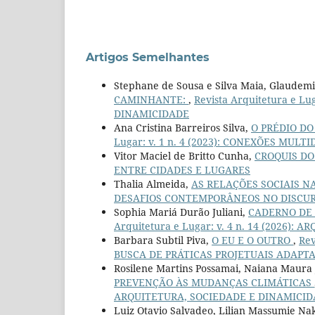
Artigos Semelhantes
Stephane de Sousa e Silva Maia, Glaudemi
CAMINHANTE:
,
Revista Arquitetura e Lu
DINAMICIDADE
Ana Cristina Barreiros Silva,
O PRÉDIO D
Lugar: v. 1 n. 4 (2023): CONEXÕES MUL
Vitor Maciel de Britto Cunha,
CROQUIS D
ENTRE CIDADES E LUGARES
Thalia Almeida,
AS RELAÇÕES SOCIAIS 
DESAFIOS CONTEMPORÂNEOS NO DISCUR
Sophia Mariá Durão Juliani,
CADERNO DE 
Arquitetura e Lugar: v. 4 n. 14 (2026):
Barbara Subtil Piva,
O EU E O OUTRO
,
Rev
BUSCA DE PRÁTICAS PROJETUAIS ADAPT
Rosilene Martins Possamai, Naiana Maura
PREVENÇÃO ÀS MUDANÇAS CLIMÁTICAS
ARQUITETURA, SOCIEDADE E DINAMICI
Luiz Otavio Salvadeo, Lilian Massumie N