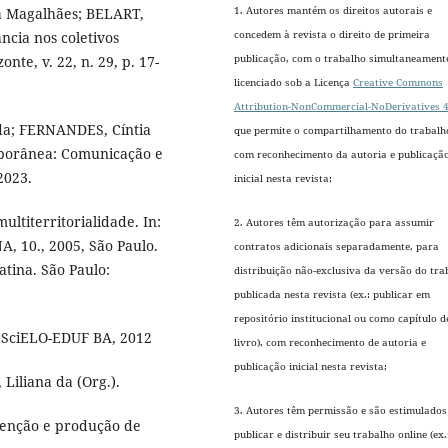
1. Autores mantém os direitos autorais e
a Magalhães; BELART,
concedem à revista o direito de primeira
ncia nos coletivos
publicação, com o trabalho simultaneament
nte, v. 22, n. 29, p. 17-
licenciado sob a Licença
Creative Commons
Attribution-NonCommercial-NoDerivatives 4
a; FERNANDES, Cíntia
que permite o compartilhamento do trabalh
mporânea: Comunicação e
com reconhecimento da autoria e publicaçã
 2023.
inicial nesta revista;
ltiterritorialidade. In:
2. Autores têm autorização para assumir
10., 2005, São Paulo.
contratos adicionais separadamente, para
tina. São Paulo:
distribuição não-exclusiva da versão do tra
publicada nesta revista (ex.: publicar em
repositório institucional ou como capítulo d
. SciELO-EDUF BA, 2012
livro), com reconhecimento de autoria e
publicação inicial nesta revista;
Liliana da (Org.).
3. Autores têm permissão e são estimulados
rvenção e produção de
publicar e distribuir seu trabalho online (ex