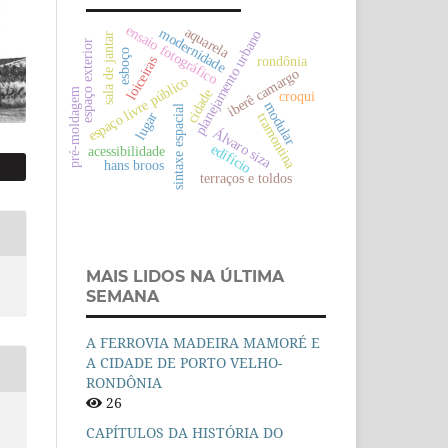
ensaio fotográfico
aquarela
modernidade
planejamento urbano
sala de jantar
espaço exterior
esboço
rondônia
loiceiras
iberê camargo
espaço livre público
pré-moldagem
cidade
croqui
modular
sintaxe espacial
lugar
tramontina
Álvaro siza
edifício
acessibilidade
hans broos
terraços e toldos
MAIS LIDOS NA ÚLTIMA
SEMANA
A FERROVIA MADEIRA MAMORÉ E
A CIDADE DE PORTO VELHO-
RONDÔNIA
26
CAPÍTULOS DA HISTÓRIA DO