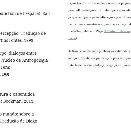
repositórios institucionais ou na sua página
pessoal) desde que concluído o processo edit
uction de l’espace). São
já que isso pode gerar alterações produtivas
bem como aumentar o impacto e a citação 
trabalho publicado (Veja
O Efeito do Acesso
ercepção. Tradução de
Livre
);
tins Fontes, 1999.
4. Não recomenda-se publicação e distribui
po: diálogos entre
artigo antes de sua publicação, pois isso po
o Núcleo de Antropologia
interferir na sua avaliação cega pelos pares
el em:
. DOI:
ura e os sentidos.
e: Bookman, 2011.
o mundo: sobre a
. Tradução de Diego