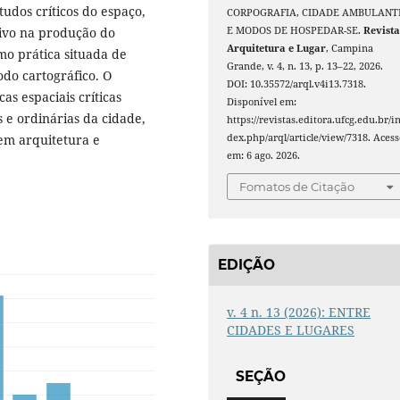
tudos críticos do espaço,
CORPOGRAFIA, CIDADE AMBULANT
E MODOS DE HOSPEDAR-SE.
Revist
ivo na produção do
Arquitetura e Lugar
, Campina
mo prática situada de
Grande, v. 4, n. 13, p. 13–22, 2026.
odo cartográfico. O
DOI: 10.35572/arql.v4i13.7318.
as espaciais críticas
Disponível em:
s e ordinárias da cidade,
https://revistas.editora.ufcg.edu.br/i
dex.php/arql/article/view/7318. Acess
em arquitetura e
em: 6 ago. 2026.
Fomatos de Citação
EDIÇÃO
v. 4 n. 13 (2026): ENTRE
CIDADES E LUGARES
SEÇÃO