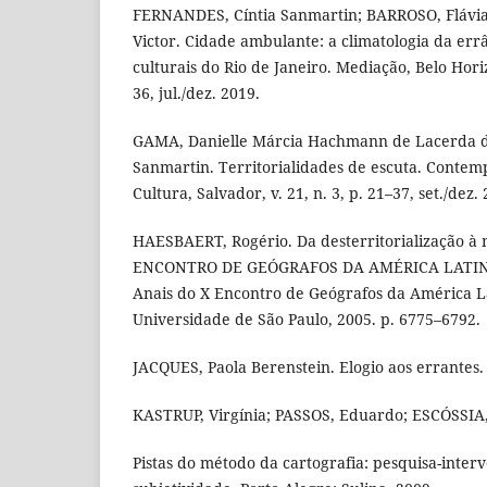
FERNANDES, Cíntia Sanmartin; BARROSO, Flávi
Victor. Cidade ambulante: a climatologia da errâ
culturais do Rio de Janeiro. Mediação, Belo Horizo
36, jul./dez. 2019.
GAMA, Danielle Márcia Hachmann de Lacerda d
Sanmartin. Territorialidades de escuta. Conte
Cultura, Salvador, v. 21, n. 3, p. 21–37, set./dez.
HAESBAERT, Rogério. Da desterritorialização à mu
ENCONTRO DE GEÓGRAFOS DA AMÉRICA LATINA, 
Anais do X Encontro de Geógrafos da América La
Universidade de São Paulo, 2005. p. 6775–6792.
JACQUES, Paola Berenstein. Elogio aos errantes
KASTRUP, Virgínia; PASSOS, Eduardo; ESCÓSSIA, 
Pistas do método da cartografia: pesquisa-inte