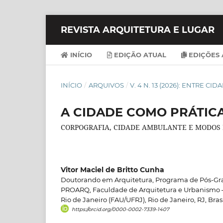
REVISTA ARQUITETURA E LUGAR
INÍCIO
EDIÇÃO ATUAL
EDIÇÕES 
INÍCIO
/
ARQUIVOS
/
V. 4 N. 13 (2026): ENTRE C
A CIDADE COMO PRÁTIC
CORPOGRAFIA, CIDADE AMBULANTE E MODOS 
Vitor Maciel de Britto Cunha
Doutorando em Arquitetura, Programa de Pós-Gr
PROARQ, Faculdade de Arquitetura e Urbanismo –
Rio de Janeiro (FAU/UFRJ), Rio de Janeiro, RJ, Bras
https://orcid.org/0000-0002-7339-1407