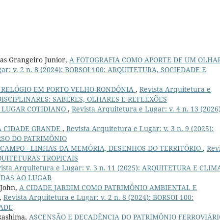
as Grangeiro Junior,
A FOTOGRAFIA COMO APORTE DE UM OLHA
gar: v. 2 n. 8 (2024): BORSOI 100: ARQUITETURA, SOCIEDADE E
O RELÓGIO EM PORTO VELHO-RONDÔNIA
,
Revista Arquitetura e
TIDISCIPLINARES: SABERES, OLHARES E REFLEXÕES
O LUGAR COTIDIANO
,
Revista Arquitetura e Lugar: v. 4 n. 13 (2026)
NA CIDADE GRANDE
,
Revista Arquitetura e Lugar: v. 3 n. 9 (2025):
SO DO PATRIMÔNIO
CAMPO - LINHAS DA MEMÓRIA, DESENHOS DO TERRITÓRIO
,
Rev
 ARQUITETURAS TROPICAIS
ista Arquitetura e Lugar: v. 3 n. 11 (2025): ARQUITETURA E CLIM
ADAS AO LUGAR
 John,
A CIDADE JARDIM COMO PATRIMÔNIO AMBIENTAL E
,
Revista Arquitetura e Lugar: v. 2 n. 8 (2024): BORSOI 100:
DADE
akashima,
ASCENSÃO E DECADÊNCIA DO PATRIMÔNIO FERROVIÁR