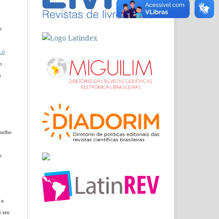
e
.0
o
o
balho
e
 a
.: em