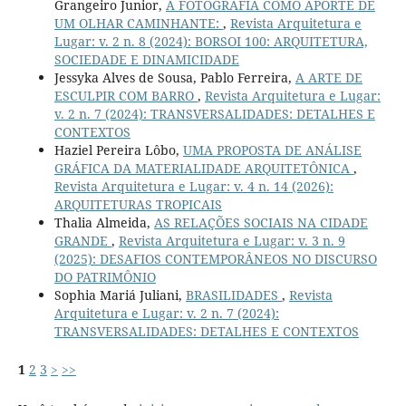
Grangeiro Junior,
A FOTOGRAFIA COMO APORTE DE
UM OLHAR CAMINHANTE:
,
Revista Arquitetura e
Lugar: v. 2 n. 8 (2024): BORSOI 100: ARQUITETURA,
SOCIEDADE E DINAMICIDADE
Jessyka Alves de Sousa, Pablo Ferreira,
A ARTE DE
ESCULPIR COM BARRO
,
Revista Arquitetura e Lugar:
v. 2 n. 7 (2024): TRANSVERSALIDADES: DETALHES E
CONTEXTOS
Haziel Pereira Lôbo,
UMA PROPOSTA DE ANÁLISE
GRÁFICA DA MATERIALIDADE ARQUITETÔNICA
,
Revista Arquitetura e Lugar: v. 4 n. 14 (2026):
ARQUITETURAS TROPICAIS
Thalia Almeida,
AS RELAÇÕES SOCIAIS NA CIDADE
GRANDE
,
Revista Arquitetura e Lugar: v. 3 n. 9
(2025): DESAFIOS CONTEMPORÂNEOS NO DISCURSO
DO PATRIMÔNIO
Sophia Mariá Juliani,
BRASILIDADES
,
Revista
Arquitetura e Lugar: v. 2 n. 7 (2024):
TRANSVERSALIDADES: DETALHES E CONTEXTOS
1
2
3
>
>>