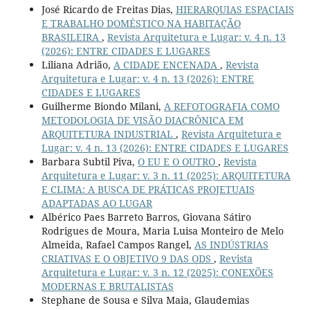
José Ricardo de Freitas Dias,
HIERARQUIAS ESPACIAIS
E TRABALHO DOMÉSTICO NA HABITAÇÃO
BRASILEIRA
,
Revista Arquitetura e Lugar: v. 4 n. 13
(2026): ENTRE CIDADES E LUGARES
Liliana Adrião,
A CIDADE ENCENADA
,
Revista
Arquitetura e Lugar: v. 4 n. 13 (2026): ENTRE
CIDADES E LUGARES
Guilherme Biondo Milani,
A REFOTOGRAFIA COMO
METODOLOGIA DE VISÃO DIACRÔNICA EM
ARQUITETURA INDUSTRIAL
,
Revista Arquitetura e
Lugar: v. 4 n. 13 (2026): ENTRE CIDADES E LUGARES
Barbara Subtil Piva,
O EU E O OUTRO
,
Revista
Arquitetura e Lugar: v. 3 n. 11 (2025): ARQUITETURA
E CLIMA: A BUSCA DE PRÁTICAS PROJETUAIS
ADAPTADAS AO LUGAR
Albérico Paes Barreto Barros, Giovana Sátiro
Rodrigues de Moura, Maria Luisa Monteiro de Melo
Almeida, Rafael Campos Rangel,
AS INDÚSTRIAS
CRIATIVAS E O OBJETIVO 9 DAS ODS
,
Revista
Arquitetura e Lugar: v. 3 n. 12 (2025): CONEXÕES
MODERNAS E BRUTALISTAS
Stephane de Sousa e Silva Maia, Glaudemias