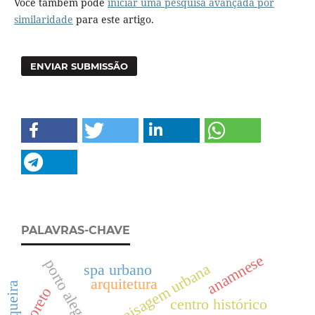
Você também pode
iniciar uma pesquisa avançada por
similaridade
para este artigo.
ENVIAR SUBMISSÃO
PALAVRAS-CHAVE
anamnese
porto alegre
paisagem urbana
spa urbano
arquitetura
coreto
centro histórico