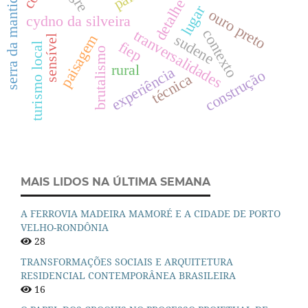
serra da mantiqueira
detalhe
lugar
ouro preto
cydno da silveira
contexto
tranversalidades
sudene
paisagem
sensível
fiep
turismo local
brutalismo
rural
experiência
construção
técnica
MAIS LIDOS NA ÚLTIMA SEMANA
A FERROVIA MADEIRA MAMORÉ E A CIDADE DE PORTO
VELHO-RONDÔNIA
28
TRANSFORMAÇÕES SOCIAIS E ARQUITETURA
RESIDENCIAL CONTEMPORÂNEA BRASILEIRA
16