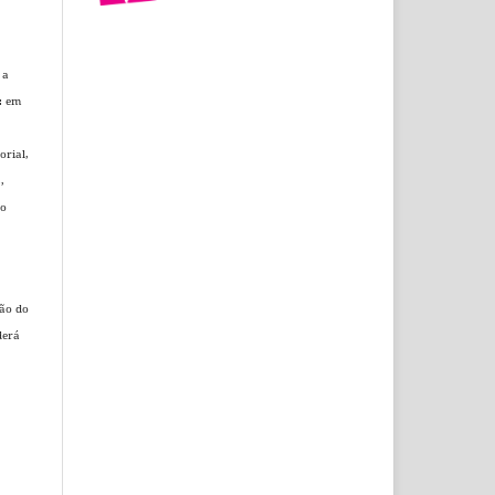
 a
.: em
orial
,
,
do
ção do
derá
.