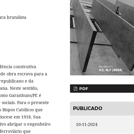
ura brutalista
dência construtiva
 de obra escrava para a
republicano e da
ana. Neste sentido,
PDF
como Garanhuns/PE é
 sociais. Para o presente
PUBLICADO
s Bispos Católicos que
Diocese em 1918. Sua
tivo abrigar o engenheiro
10-11-2024
ferroviário que