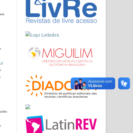
dam
e
.0
o
o
balho
e