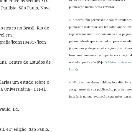
ém entre os séculos XIX
publicação inicial nesta revista;
Paulista, São Paulo, Nova
3. Autores têm permissão e são estimulados
publicar e distribuir seu trabalho online (ex
o negro no Brasil. Rio de
repositórios institucionais ou na sua página
ível em
pessoal) desde que concluído o processo edit
grafia/icon1104317/icon
já que isso pode gerar alterações produtivas
bem como aumentar o impacto e a citação 
uns. Centro de Estudos de
trabalho publicado (Veja
O Efeito do Acesso
Livre
);
larias um estudo sobre o
4. Não recomenda-se publicação e distribui
a Universitária - UFPel,
artigo antes de sua publicação, pois isso po
interferir na sua avaliação cega pelos pares
Paulo, Ed.
l. 42ª edição, São Paulo,