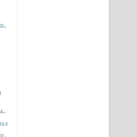
20
,
R
RA
,
ra e
20
,