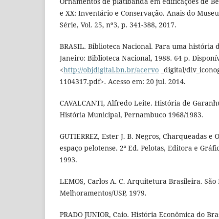
Ornamentos de platibanda em edificações de Bel
e XX: Inventário e Conservação. Anais do Museu 
Série, Vol. 25, nº3, p. 341-388, 2017.
BRASIL. Biblioteca Nacional. Para uma história d
Janeiro: Biblioteca Nacional, 1988. 64 p. Dispon
<
http://objdigital.bn.br/acervo
_digital/div_icono
1104317.pdf>. Acesso em: 20 jul. 2014.
CAVALCANTI, Alfredo Leite. História de Garanh
História Municipal, Pernambuco 1968/1983.
GUTIERREZ, Ester J. B. Negros, Charqueadas e O
espaço pelotense. 2ª Ed. Pelotas, Editora e Gráfic
1993.
LEMOS, Carlos A. C. Arquitetura Brasileira. São 
Melhoramentos/USP, 1979.
PRADO JUNIOR, Caio. História Econômica do Brasi