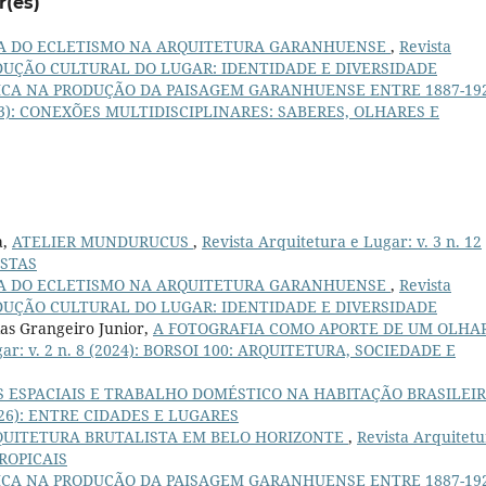
r(es)
IA DO ECLETISMO NA ARQUITETURA GARANHUENSE
,
Revista
: PRODUÇÃO CULTURAL DO LUGAR: IDENTIDADE E DIVERSIDADE
ICA NA PRODUÇÃO DA PAISAGEM GARANHUENSE ENTRE 1887-19
 (2023): CONEXÕES MULTIDISCIPLINARES: SABERES, OLHARES E
a,
ATELIER MUNDURUCUS
,
Revista Arquitetura e Lugar: v. 3 n. 12
ISTAS
IA DO ECLETISMO NA ARQUITETURA GARANHUENSE
,
Revista
: PRODUÇÃO CULTURAL DO LUGAR: IDENTIDADE E DIVERSIDADE
as Grangeiro Junior,
A FOTOGRAFIA COMO APORTE DE UM OLHA
gar: v. 2 n. 8 (2024): BORSOI 100: ARQUITETURA, SOCIEDADE E
S ESPACIAIS E TRABALHO DOMÉSTICO NA HABITAÇÃO BRASILEI
(2026): ENTRE CIDADES E LUGARES
QUITETURA BRUTALISTA EM BELO HORIZONTE
,
Revista Arquitetu
TROPICAIS
ICA NA PRODUÇÃO DA PAISAGEM GARANHUENSE ENTRE 1887-19