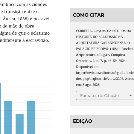
rnambuco com as cidades
e transição entre o
COMO CITAR
i Áurea, 1888) é possível
ão da mão de obra
FERREIRA, Cleyton. CAPÍTULOS DA
igma de que o ecletismo
HISTÓRIA DO ECLETISMO NA
indiferente à escravidão.
ARQUITETURA GARANHUENSE: O
PALÁCIO EPISCOPAL (1884).
Revista
Arquitetura e Lugar
, Campina
Grande, v. 2, n. 7, p. 46–59, 2024.
Disponível em:
https://revistas.editora.ufcg.edu.br/i
dex.php/arql/article/view/3292. Acess
em: 8 ago. 2026.
Fomatos de Citação
EDIÇÃO