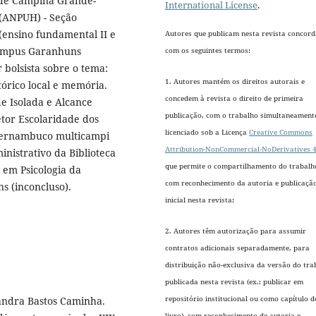
 de Campina Grande-
International License
.
 (ANPUH) - Seção
(ensino fundamental II e
Autores que publicam nesta revista concor
Campus Garanhuns
com os seguintes termos:
 bolsista sobre o tema:
1. Autores mantém os direitos autorais e
órico local e memória.
concedem à revista o direito de primeira
de Isolada e Alcance
publicação, com o trabalho simultaneament
etor Escolaridade dos
licenciado sob a Licença
Creative Commons
Pernambuco multicampi
Attribution-NonCommercial-NoDerivatives 4
istrativo da Biblioteca
que permite o compartilhamento do trabalh
 em Psicologia da
com reconhecimento da autoria e publicaçã
 (inconcluso).
inicial nesta revista;
2. Autores têm autorização para assumir
contratos adicionais separadamente, para
distribuição não-exclusiva da versão do tra
publicada nesta revista (ex.: publicar em
repositório institucional ou como capítulo d
andra Bastos Caminha.
livro), com reconhecimento de autoria e