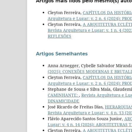
Artigos mais lidos pelo mesmo(s) auto
Cleyton Ferreira,
CAPÍTULOS DA HISTÓR
Arquitetura e Lugar: v. 2 n. 6 (2024)
Cleyton Ferreira,
A ARQUITETURA ECLÉT
Revista Arquitetura e Lugar: v. 1 n. 4
REFLEXÕES
Artigos Semelhantes
Anna Arnegger, Cybelle Salvador Mirand
(2025): CONEXÕES MODERNAS E BRUTAL
Cleyton Ferreira,
CAPÍTULOS DA HISTÓR
Arquitetura e Lugar: v. 2 n. 6 (2024)
Stephane de Sousa e Silva Maia, Glaudemi
CAMINHANTE:
,
Revista Arquitetura e Lu
DINAMICIDADE
José Ricardo de Freitas Dias,
HIERARQUIA
Revista Arquitetura e Lugar: v. 4 n. 13 
Flávio Aparecido Santos Souza Junior,
AR
Lugar: v. 4 n. 14 (2026): ARQUITETURAS 
Cleyton Ferreira,
A ARQUITETURA ECLÉT