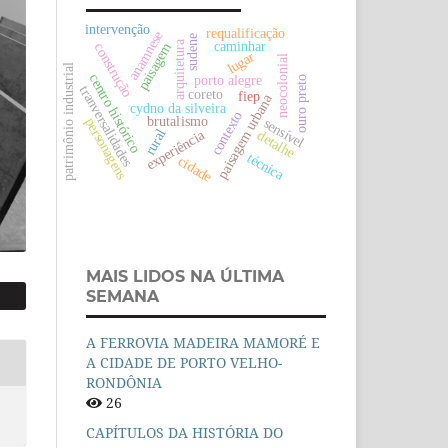
intervenção
requalificação
anamnese
sudene
caminhar
arquitetura
paisagem
construção
lugar
neocolonial
patrimônio industrial
centro histórico
porto alegre
ouro preto
tranversalidades
coreto
fiep
paisagem urbana
cydno da silveira
contexto
brutalismo
personagens
sensível
rural
experiência
detalhe
técnica
cidade
MAIS LIDOS NA ÚLTIMA
SEMANA
A FERROVIA MADEIRA MAMORÉ E
A CIDADE DE PORTO VELHO-
RONDÔNIA
26
CAPÍTULOS DA HISTÓRIA DO