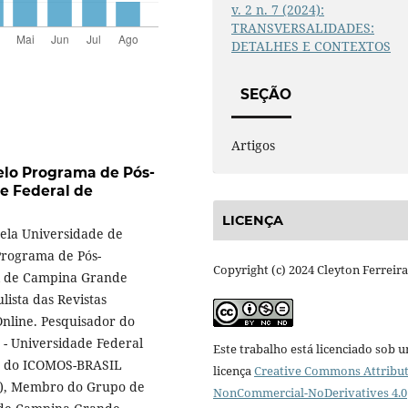
v. 2 n. 7 (2024):
TRANSVERSALIDADES:
DETALHES E CONTEXTOS
SEÇÃO
Artigos
elo Programa de Pós-
e Federal de
LICENÇA
pela Universidade de
Programa de Pós-
Copyright (c) 2024 Cleyton Ferreira
l de Campina Grande
lista das Revistas
nline. Pesquisador do
- Universidade Federal
Este trabalho está licenciado sob 
o do ICOMOS-BRASIL
licença
Creative Commons Attribut
s), Membro do Grupo de
NonCommercial-NoDerivatives 4.0