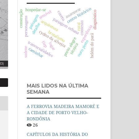
centro histórico
anamnese
hospedar-se
sensível
construção
diagnóstico
coreto
paisagem
personagens
paisagem urbana
arquitetura
contexto
detalhe
rural
experiência
cydno da silveira
brutalismo
belém do pará
porto alegre
ouro preto
tranversalidades
fiep
lugar
técnica
sudene
caminhar
MAIS LIDOS NA ÚLTIMA
SEMANA
A FERROVIA MADEIRA MAMORÉ E
A CIDADE DE PORTO VELHO-
RONDÔNIA
26
CAPÍTULOS DA HISTÓRIA DO