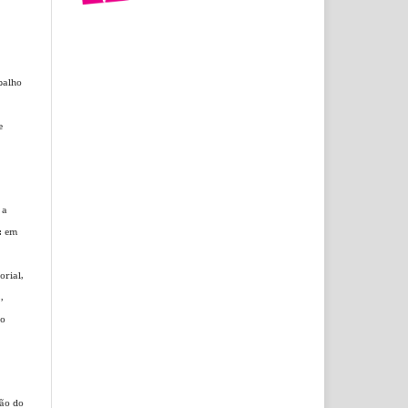
balho
e
 a
.: em
orial
,
,
do
ção do