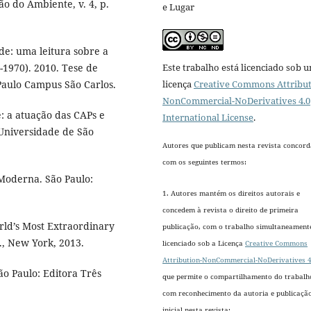
ão do Ambiente, v. 4, p.
e Lugar
e: uma leitura sobre a
1970). 2010. Tese de
Este trabalho está licenciado sob 
Paulo Campus São Carlos.
licença
Creative Commons Attribut
NonCommercial-NoDerivatives 4.0
: a atuação das CAPs e
International License
.
 Universidade de São
Autores que publicam nesta revista concor
com os seguintes termos:
Moderna. São Paulo:
1. Autores mantém os direitos autorais e
concedem à revista o direito de primeira
rld’s Most Extraordinary
publicação, com o trabalho simultaneament
., New York, 2013.
licenciado sob a Licença
Creative Commons
Attribution-NonCommercial-NoDerivatives 4
ão Paulo: Editora Três
que permite o compartilhamento do trabalh
com reconhecimento da autoria e publicaçã
inicial nesta revista;