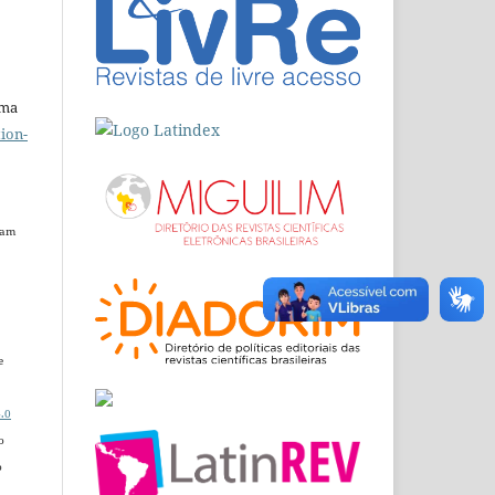
uma
ion-
dam
e
.0
o
o