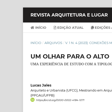
REVISTA ARQUITETURA E LUGAR
INÍCIO
EDIÇÃO ATUAL
EDIÇÕES 
INÍCIO
/
ARQUIVOS
/
V. 1 N. 4 (2023): CONEXÕE
UM OLHAR PARA O ALTO
UMA EXPERIÊNCIA DE ESTUDO COM A TIPOLO
Lucas Jales
Arquiteto e Urbanista (UFCG); Mestrando em Arqu
(PPGAU/UFPB)
https://orcid.org/0000-0002-4184-1071