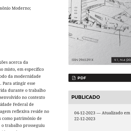
imônio Moderno;
xões acerca da
uso misto, em específico
ríodo da modernidade
PDF
 Para atingir esse
rida durante o trabalho
PUBLICADO
esenvolvido no contexto
sidade Federal de
dagem reflexiva reside no
04-12-2023 — Atualizado em
os como patrimônio de
22-12-2023
, o trabalho prosseguiu