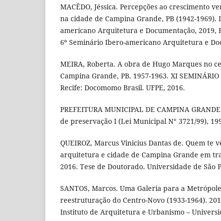
MACÊDO, Jéssica. Percepções ao crescimento ver
na cidade de Campina Grande, PB (1942-1969). I
americano Arquitetura e Documentação, 2019, B
6º Seminário Ibero-americano Arquitetura e Do
MEIRA, Roberta. A obra de Hugo Marques no cen
Campina Grande, PB. 1957-1963. XI SEMINÁR
Recife: Docomomo Brasil. UFPE, 2016.
PREFEITURA MUNICIPAL DE CAMPINA GRANDE. C
de preservação I (Lei Municipal N° 3721/99), 19
QUEIROZ, Marcus Vinicius Dantas de. Quem te v
arquitetura e cidade de Campina Grande em tr
2016. Tese de Doutorado. Universidade de São P
SANTOS, Marcos. Uma Galeria para a Metrópole -
reestruturação do Centro-Novo (1933-1964). 201
Instituto de Arquitetura e Urbanismo – Univers