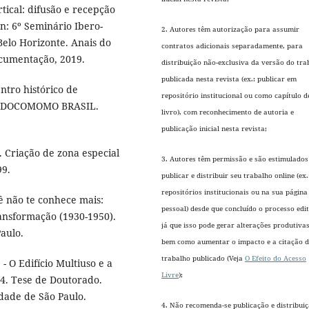
tical: difusão e recepção
n: 6º Seminário Ibero-
2. Autores têm autorização para assumir
elo Horizonte. Anais do
contratos adicionais separadamente, para
cumentação, 2019.
distribuição não-exclusiva da versão do tra
publicada nesta revista (ex.: publicar em
tro histórico de
repositório institucional ou como capítulo d
IO DOCOMOMO BRASIL.
livro), com reconhecimento de autoria e
publicação inicial nesta revista;
riação de zona especial
3. Autores têm permissão e são estimulados
99.
publicar e distribuir seu trabalho online (ex
repositórios institucionais ou na sua página
ê não te conhece mais:
pessoal) desde que concluído o processo edit
ansformação (1930-1950).
já que isso pode gerar alterações produtivas
aulo.
bem como aumentar o impacto e a citação 
trabalho publicado (Veja
O Efeito do Acesso
 O Edifício Multiuso e a
Livre
);
4. Tese de Doutorado.
idade de São Paulo.
4. Não recomenda-se publicação e distribui