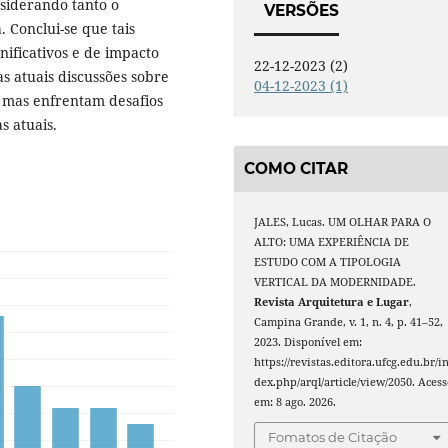
nsiderando tanto o
VERSÕES
. Conclui-se que tais
nificativos e de impacto
22-12-2023 (2)
s atuais discussões sobre
04-12-2023 (1)
, mas enfrentam desafios
s atuais.
COMO CITAR
JALES, Lucas. UM OLHAR PARA O
ALTO: UMA EXPERIÊNCIA DE
ESTUDO COM A TIPOLOGIA
VERTICAL DA MODERNIDADE.
Revista Arquitetura e Lugar
,
Campina Grande, v. 1, n. 4, p. 41–52,
2023. Disponível em:
https://revistas.editora.ufcg.edu.br/i
dex.php/arql/article/view/2050. Acess
em: 8 ago. 2026.
Fomatos de Citação