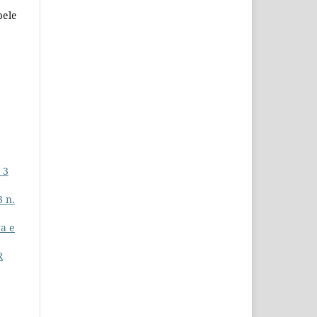
bele
 3
3 n.
ra e
R