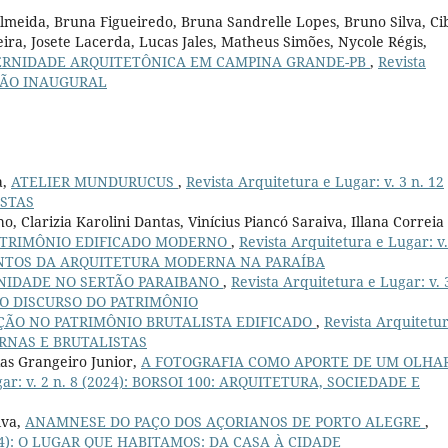
lmeida, Bruna Figueiredo, Bruna Sandrelle Lopes, Bruno Silva, Ci
ira, Josete Lacerda, Lucas Jales, Matheus Simões, Nycole Régis,
RNIDADE ARQUITETÔNICA EM CAMPINA GRANDE-PB
,
Revista
DIÇÃO INAUGURAL
a,
ATELIER MUNDURUCUS
,
Revista Arquitetura e Lugar: v. 3 n. 12
ISTAS
 Clarizia Karolini Dantas, Vinícius Piancó Saraiva, Illana Correia
ATRIMÔNIO EDIFICADO MODERNO
,
Revista Arquitetura e Lugar: v.
MENTOS DA ARQUITETURA MODERNA NA PARAÍBA
IDADE NO SERTÃO PARAIBANO
,
Revista Arquitetura e Lugar: v. 
NO DISCURSO DO PATRIMÔNIO
ÇÃO NO PATRIMÔNIO BRUTALISTA EDIFICADO
,
Revista Arquitetu
DERNAS E BRUTALISTAS
as Grangeiro Junior,
A FOTOGRAFIA COMO APORTE DE UM OLHA
gar: v. 2 n. 8 (2024): BORSOI 100: ARQUITETURA, SOCIEDADE E
lva,
ANAMNESE DO PAÇO DOS AÇORIANOS DE PORTO ALEGRE
,
(2024): O LUGAR QUE HABITAMOS: DA CASA À CIDADE