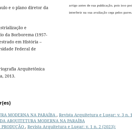
artigo antes de sua publicação, pois isso po
ulo e o plano diretor da
interferir na sua avaliação cega pelos pares
strialização e
rio da Borborema (1957-
strado em História –
sidade Federal de
iografia Arquitetônica
a, 2013.
r(es)
URA MODERNA NA PARAÍBA
,
Revista Arquitetura e Lugar: v. 3 n. 
S DA ARQUITETURA MODERNA NA PARAÍBA
E PRODUÇÃO
,
Revista Arquitetura e Lugar: v. 1 n. 2 (2023):