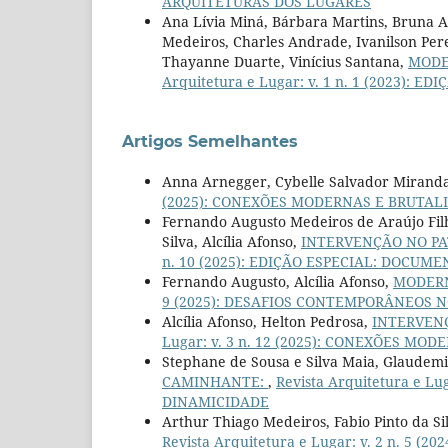
ARQUITETURAS DOS LUGARES
Ana Lívia Miná, Bárbara Martins, Bruna A
Medeiros, Charles Andrade, Ivanilson Pere
Thayanne Duarte, Vinícius Santana,
MODE
Arquitetura e Lugar: v. 1 n. 1 (2023): E
Artigos Semelhantes
Anna Arnegger, Cybelle Salvador Mirand
(2025): CONEXÕES MODERNAS E BRUTAL
Fernando Augusto Medeiros de Araújo Filho,
Silva, Alcília Afonso,
INTERVENÇÃO NO P
n. 10 (2025): EDIÇÃO ESPECIAL: DOCU
Fernando Augusto, Alcília Afonso,
MODERN
9 (2025): DESAFIOS CONTEMPORÂNEOS 
Alcília Afonso, Helton Pedrosa,
INTERVEN
Lugar: v. 3 n. 12 (2025): CONEXÕES MO
Stephane de Sousa e Silva Maia, Glaudemi
CAMINHANTE:
,
Revista Arquitetura e Lu
DINAMICIDADE
Arthur Thiago Medeiros, Fabio Pinto da Si
Revista Arquitetura e Lugar: v. 2 n. 5 