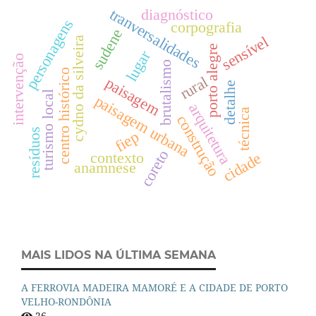
diagnóstico
tranversalidades
personagens
corpografia
sudene
sensível
cydno da silveira
porto alegre
lugar
intervenção
brutalismo
centro histórico
rural
paisagem
detalhe
turismo local
paisagem urbana
arquitetura
técnica
construção
resíduos
fiep
coreto
contexto
cidade
anamnese
MAIS LIDOS NA ÚLTIMA SEMANA
A FERROVIA MADEIRA MAMORÉ E A CIDADE DE PORTO
VELHO-RONDÔNIA
26