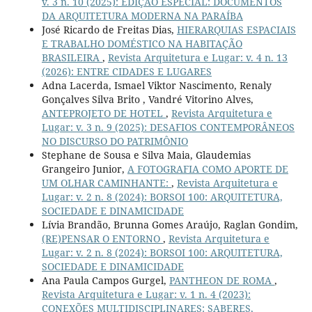
v. 3 n. 10 (2025): EDIÇÃO ESPECIAL: DOCUMENTOS
DA ARQUITETURA MODERNA NA PARAÍBA
José Ricardo de Freitas Dias,
HIERARQUIAS ESPACIAIS
E TRABALHO DOMÉSTICO NA HABITAÇÃO
BRASILEIRA
,
Revista Arquitetura e Lugar: v. 4 n. 13
(2026): ENTRE CIDADES E LUGARES
Adna Lacerda, Ismael Viktor Nascimento, Renaly
Gonçalves Silva Brito , Vandré Vitorino Alves,
ANTEPROJETO DE HOTEL
,
Revista Arquitetura e
Lugar: v. 3 n. 9 (2025): DESAFIOS CONTEMPORÂNEOS
NO DISCURSO DO PATRIMÔNIO
Stephane de Sousa e Silva Maia, Glaudemias
Grangeiro Junior,
A FOTOGRAFIA COMO APORTE DE
UM OLHAR CAMINHANTE:
,
Revista Arquitetura e
Lugar: v. 2 n. 8 (2024): BORSOI 100: ARQUITETURA,
SOCIEDADE E DINAMICIDADE
Lívia Brandão, Brunna Gomes Araújo, Raglan Gondim,
(RE)PENSAR O ENTORNO
,
Revista Arquitetura e
Lugar: v. 2 n. 8 (2024): BORSOI 100: ARQUITETURA,
SOCIEDADE E DINAMICIDADE
Ana Paula Campos Gurgel,
PANTHEON DE ROMA
,
Revista Arquitetura e Lugar: v. 1 n. 4 (2023):
CONEXÕES MULTIDISCIPLINARES: SABERES,