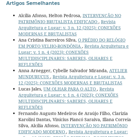
Artigos Semelhantes
Alcília Afonso, Helton Pedrosa,
INTERVENÇÃO NO
PATRIMÔNIO BRUTALISTA EDIFICADO
,
Revista
Arquitetura e Lugar: v. 3 n. 12 (2025): CONEXÕES
MODERNAS E BRUTALISTAS
Ana Cristina Barreiros Silva,
O PRÉDIO DO RELÓGIO
EM PORTO VELHO-RONDÔNIA
,
Revista Arquitetura e
Lugar: v. 1 n. 4 (2023): CONEXÕES
MULTIDISCIPLINARES: SABERES, OLHARES E
REFLEXÕES
Anna Arnegger, Cybelle Salvador Miranda,
ATELIER
MUNDURUCUS
,
Revista Arquitetura e Lugar: v. 3 n.
12 (2025): CONEXÕES MODERNAS E BRUTALISTAS
Lucas Jales,
UM OLHAR PARA O ALTO
,
Revista
Arquitetura e Lugar: v. 1 n. 4 (2023): CONEXÕES
MULTIDISCIPLINARES: SABERES, OLHARES E
REFLEXÕES
Fernando Augusto Medeiros de Araújo Filho, Clarizia
Karolini Dantas, Vinícius Piancó Saraiva, Illana Correia
Silva, Alcília Afonso,
INTERVENÇÃO NO PATRIMÔNIO
EDIFICADO MODERNO
,
Revista Arquitetura e Lugar: