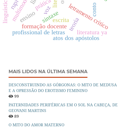
multimodalidades
prática
letramento crítico
conto
voz
sintaxe
ensino
teoria
escrita
formação docente
profissional de letras
literatura ya
atos dos apóstolos
MAIS LIDOS NA ÚLTIMA SEMANA
DESCONSTRUINDO AS GÓRGONAS: O MITO DE MEDUSA
E A OPRESSÃO DO EROTISMO FEMININO
99
PATERNIDADES PERIFÉRICAS EM O SOL NA CABEÇA, DE
GEOVANI MARTINS
89
O MITO DO AMOR MATERNO