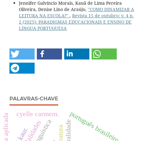
Jennifer Galvíncio Morais, Kauã de Lima Pereira
Oliveira, Denise Lino de Araújo,
"COMO DINAMIZAR A
LEITURA NA ESCOLA?"
,
Revista 15 de outubro: v. 4 n.
2 (2025): PARADIGMAS EDUCACIONAIS E ENSINO DE
LÍNGUA PORTUGUESA
PALAVRAS-CHAVE
português brasileiro
cyelle carmem.
linguística aplicada
linguística
oralidade
literatura
rupi kaur.