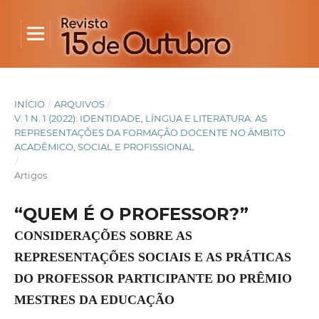
INÍCIO
/
ARQUIVOS
/
V. 1 N. 1 (2022): IDENTIDADE, LÍNGUA E LITERATURA: AS
REPRESENTAÇÕES DA FORMAÇÃO DOCENTE NO ÂMBITO
ACADÊMICO, SOCIAL E PROFISSIONAL
/
Artigos
“QUEM É O PROFESSOR?”
CONSIDERAÇÕES SOBRE AS
REPRESENTAÇÕES SOCIAIS E AS PRÁTICAS
DO PROFESSOR PARTICIPANTE DO PRÊMIO
MESTRES DA EDUCAÇÃO