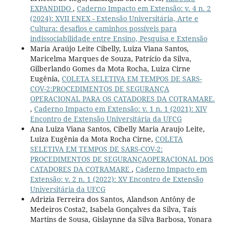
EXPANDIDO
,
Caderno Impacto em Extensão: v. 4 n. 2
(2024): XVII ENEX - Extensão Universitária, Arte e
Cultura: desafios e caminhos possíveis para
indissociabilidade entre Ensino, Pesquisa e Extensão
Maria Araújo Leite Cibelly, Luiza Viana Santos,
Maricelma Marques de Souza, Patrício da Silva,
Gilberlando Gomes da Mota Rocha, Luiza Cirne
Eugênia,
COLETA SELETIVA EM TEMPOS DE SARS-
COV-2:PROCEDIMENTOS DE SEGURANÇA
OPERACIONAL PARA OS CATADORES DA COTRAMARE.
,
Caderno Impacto em Extensão: v. 1 n. 1 (2021): XIV
Encontro de Extensão Universitária da UFCG
Ana Luiza Viana Santos, Cibelly Maria Araujo Leite,
Luiza Eugênia da Mota Rocha Cirne,
COLETA
SELETIVA EM TEMPOS DE SARS-COV-2:
PROCEDIMENTOS DE SEGURANÇAOPERACIONAL DOS
CATADORES DA COTRAMARE
,
Caderno Impacto em
Extensão: v. 2 n. 1 (2022): XV Encontro de Extensão
Universitária da UFCG
Adrizia Ferreira dos Santos, Alandson Antôny de
Medeiros Costa2, Isabela Gonçalves da Silva, Taís
Martins de Sousa, Gislaynne da Silva Barbosa, Yonara