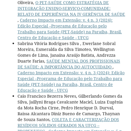
Oliveira,
O PET-SAÚDE COMO ESTRATÉGIA DE
INTEGRAÇÃO ENSINO-SERVIÇO-COMUNIDADE:
RELATO DE EXPERIÊNCIA NA IV GERÊNCIA DE SAÚDE
,
Caderno Impacto em Extensão: v. 4 n. 3 (2024):
Edição Especial –Programa de Educação pelo
Trabalho para Saúde (PET-Saúde) na Paraíba, Brasil.
Centro de Educação e Saúde - UFCG
Sabrina Vitória Rodrigues Silva , Ewerlane Sobral
Moreira, Esmeralda da Silva Timoteo, Wellington
Gomes de Lima, Janaína Araújo Batista, Andrezza
Duarte Farias,
SAÚDE MENTAL DOS PROFISSIONAIS
DE SAÚDE: A IMPORTÂNCIA DO AUTOCUIDADO
,
Caderno Impacto em Extensão: v. 4 n. 3 (2024): Edição
Especial –Programa de Educação pelo Trabalho para
Saúde (PET-Saúde) na Paraíba, Brasil. Centro de
Educação e Saúde - UFCG
Caio Francisco Bezerra Neves, Gilberlando Gomes da
Silva, Jaillyni Braga Cavalcante Maciel, Luiza Eugênia
da Mota Rocha Cirne, Pedro Henrique D. Durval,
Raissa Alcantara Diniz Bueno de Camargo, Thaynan
de Souza Santos,
COLETA E CARACTERIZAÇÃO DOS
RESÍDUOS SÓLIDOS GERADOS NA UFCG –