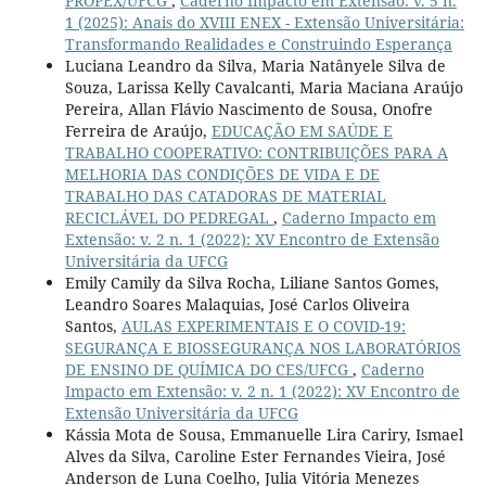
PROPEX/UFCG
,
Caderno Impacto em Extensão: v. 5 n.
1 (2025): Anais do XVIII ENEX - Extensão Universitária:
Transformando Realidades e Construindo Esperança
Luciana Leandro da Silva, Maria Natânyele Silva de
Souza, Larissa Kelly Cavalcanti, Maria Maciana Araújo
Pereira, Allan Flávio Nascimento de Sousa, Onofre
Ferreira de Araújo,
EDUCAÇÃO EM SAÚDE E
TRABALHO COOPERATIVO: CONTRIBUIÇÕES PARA A
MELHORIA DAS CONDIÇÕES DE VIDA E DE
TRABALHO DAS CATADORAS DE MATERIAL
RECICLÁVEL DO PEDREGAL
,
Caderno Impacto em
Extensão: v. 2 n. 1 (2022): XV Encontro de Extensão
Universitária da UFCG
Emily Camily da Silva Rocha, Liliane Santos Gomes,
Leandro Soares Malaquias, José Carlos Oliveira
Santos,
AULAS EXPERIMENTAIS E O COVID-19:
SEGURANÇA E BIOSSEGURANÇA NOS LABORATÓRIOS
DE ENSINO DE QUÍMICA DO CES/UFCG
,
Caderno
Impacto em Extensão: v. 2 n. 1 (2022): XV Encontro de
Extensão Universitária da UFCG
Kássia Mota de Sousa, Emmanuelle Lira Cariry, Ismael
Alves da Silva, Caroline Ester Fernandes Vieira, José
Anderson de Luna Coelho, Julia Vitória Menezes