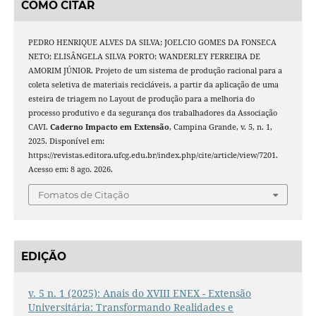
COMO CITAR
PEDRO HENRIQUE ALVES DA SILVA; JOELCIO GOMES DA FONSECA
NETO; ELISÂNGELA SILVA PORTO; WANDERLEY FERREIRA DE
AMORIM JÚNIOR. Projeto de um sistema de produção racional para a
coleta seletiva de materiais recicláveis, a partir da aplicação de uma
esteira de triagem no Layout de produção para a melhoria do
processo produtivo e da segurança dos trabalhadores da Associação
CAVI.
Caderno Impacto em Extensão
, Campina Grande, v. 5, n. 1,
2025. Disponível em:
https://revistas.editora.ufcg.edu.br/index.php/cite/article/view/7201.
Acesso em: 8 ago. 2026.
Fomatos de Citação
EDIÇÃO
v. 5 n. 1 (2025): Anais do XVIII ENEX - Extensão
Universitária: Transformando Realidades e