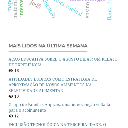
cobertura vacinal
matemática
flauta doce
educação
judô
ensino
MAIS LIDOS NA ÚLTIMA SEMANA
AÇÃO EDUCATIVA SOBRE O AGOSTO LILÁS: UM RELATO
DE EXPERIÊNCIA
16
ATIVIDADES LÚDICAS COMO ESTRATÉGIA DE
APROXIMAÇÃO DE NOVOS ALIMENTOS NA
SELETIVIDADE ALIMENTAR
13
Grupo de Famílias Atípicas: uma intervenção voltada
para o acolhimento
12
INCLUSÃO TECNOLÓGICA NA TERCEIRA IDADE: O