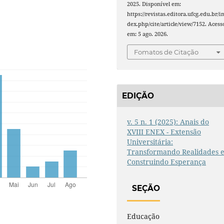
2025. Disponível em:
https://revistas.editora.ufcg.edu.br/i
dex.php/cite/article/view/7152. Acess
em: 5 ago. 2026.
Fomatos de Citação
EDIÇÃO
v. 5 n. 1 (2025): Anais do
XVIII ENEX - Extensão
Universitária:
Transformando Realidades 
Construindo Esperança
SEÇÃO
Educação