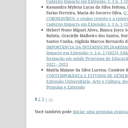
Caderno Impacto em Extensão: v. 3 n. 1 (
Kassandra Mylena Lucas da Silva Feitosa, 
Farias Ferreira, Maria do Socorro Silva,
O
CORONAVÍRUS: o ensino remoto e a repercu
Caderno Impacto em Extensão: v. 1 n. 1 (
Hebert Nuno Miguel Alves, Bianca Joyce 
Batista, Gracielle Malheiro dos Santos, 
Santos Cunha, Gigliola Marcos Bernardo d
IMPORTÂNCIA DA INTERDISCIPLINARIDA
Impacto em Extensão: v. 3 n. 2 (2023): Ed
formação em saúde Programa de Educação 
2022 - 2023
Mairla Maiane da Silva Lucena, Cassiene R
CONTEMPORÂNEA E ESTUDOS DE GÊNE
Extensão Universitária, Arte e Cultura: de
Pesquisa e Extensão
1
2
3
>
>>
Você também pode
iniciar uma pesquisa avança