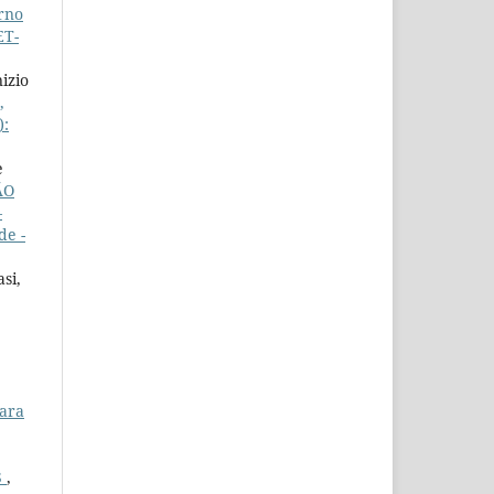
rno
ET-
izio
,
):
e
ÃO
–
de -
si,
para
S
,