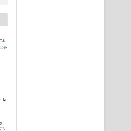
uma
ion-
arda
s
XIS