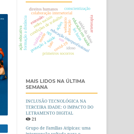
conscientização
direitos humanos
colaboração intersetorial
extensão.
condições de trabalho
redes sociais
arteterapia
formação a distância
educação em saúde
webnário
educação
saúde do idoso
ações
ação educativa
lei lucas
educação interprofissional
npj
violência
morte
proteção à saúde
sus
luto
covid-19
idoso
primeiros socorros
MAIS LIDOS NA ÚLTIMA
SEMANA
INCLUSÃO TECNOLÓGICA NA
TERCEIRA IDADE: O IMPACTO DO
LETRAMENTO DIGITAL
21
Grupo de Famílias Atípicas: uma
intervenção voltada para o