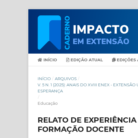
INÍCIO
EDIÇÃO ATUAL
EDIÇÕES 
INÍCIO
/
ARQUIVOS
/
V. 5 N. 1 (2025): ANAIS DO XVIII ENEX - EXT
ESPERANÇA
/
Educação
RELATO DE EXPERIÊNCIA
FORMAÇÃO DOCENTE