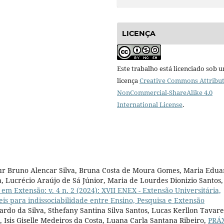
LICENÇA
Este trabalho está licenciado sob 
licença
Creative Commons Attribut
NonCommercial-ShareAlike 4.0
International License
.
hur Bruno Alencar Silva, Bruna Costa de Moura Gomes, Maria Edu
a, Lucrécio Araújo de Sá Júnior, Maria de Lourdes Dionizio Santos,
m Extensão: v. 4 n. 2 (2024): XVII ENEX - Extensão Universitária,
eis para indissociabilidade entre Ensino, Pesquisa e Extensão
rdo da Silva, Sthefany Santina Silva Santos, Lucas Kerllon Tavare
, Isis Giselle Medeiros da Costa, Luana Carla Santana Ribeiro,
PRÁ