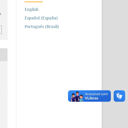
n
English
o
Español (España)
Português (Brasil)
e