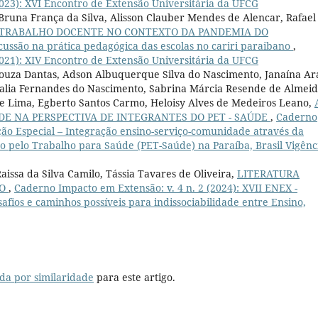
2023): XVI Encontro de Extensão Universitária da UFCG
Bruna França da Silva, Alisson Clauber Mendes de Alencar, Rafael
 TRABALHO DOCENTE NO CONTEXTO DA PANDEMIA DO
ssão na prática pedagógica das escolas no cariri paraibano
,
2021): XIV Encontro de Extensão Universitária da UFCG
Souza Dantas, Adson Albuquerque Silva do Nascimento, Janaína Ar
Natalia Fernandes do Nascimento, Sabrina Márcia Resende de Almei
e Lima, Egberto Santos Carmo, Heloisy Alves de Medeiros Leano,
DE NA PERSPECTIVA DE INTEGRANTES DO PET - SAÚDE
,
Caderno
ição Especial – Integração ensino-serviço-comunidade através da
pelo Trabalho para Saúde (PET-Saúde) na Paraíba, Brasil Vigênc
aissa da Silva Camilo, Tássia Tavares de Oliveira,
LITERATURA
RO
,
Caderno Impacto em Extensão: v. 4 n. 2 (2024): XVII ENEX -
safios e caminhos possíveis para indissociabilidade entre Ensino,
da por similaridade
para este artigo.