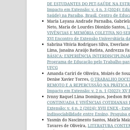
DE ESTUDANTES DO PET-SAÚDE NA ESTR
Impacto em Extensão: v. 4 n. 3 (2024): E
Saúde) na Paraíba, Brasil. Centro de Edu
Maria Layana Andrade Parnaíba, Gabriela 
Neto, Maria de Lourdes Dionizio Santos,
L
VIVÊNCIAS E MEMÓRIA COLETIVA NO S
XVI Encontro de Extensão Universitária 
Sabrina Vitória Rodrigues Silva, Ewerlan
Lima, Janaína Araújo Batista, Andrezza Fa
BÁSICA: EXPERIÊNCIA INTERDISCIPLINA
Programa de Educação pelo Trabalho para 
UFCG
Amanda Cariri de Oliveira, Moizés de Souz
Denise Xavier Torres,
O TRABALHO DOCE
REMOTO E A REPERCUSSÃO NA PRÁTICA 
Impacto em Extensão: v. 2 n. 1 (2022): XV
Ivnny Raquel Lima Domingos, Joedson Bri
CONTINUADA E VIVÊNCIAS COTIDIANAS
Extensão: v. 4 n. 2 (2024): XVII ENEX - Ext
indissociabilidade entre Ensino, Pesquisa 
Yasmin do Nascimento Santos, Mairla Maia
Tavares de Oliveira,
LITERATURA CONTE