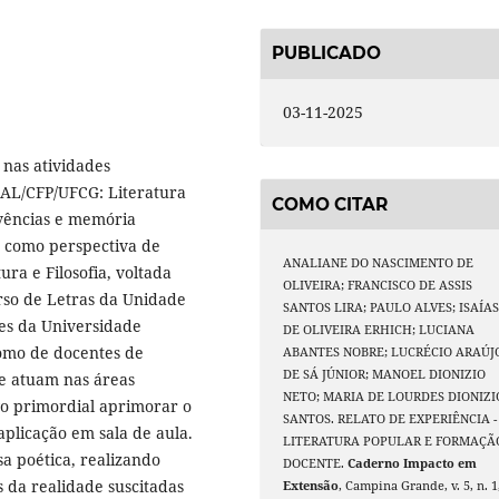
PUBLICADO
03-11-2025
 nas atividades
L/CFP/UFCG: Literatura
COMO CITAR
ivências e memória
m como perspectiva de
ANALIANE DO NASCIMENTO DE
ra e Filosofia, voltada
OLIVEIRA; FRANCISCO DE ASSIS
rso de Letras da Unidade
SANTOS LIRA; PAULO ALVES; ISAÍA
es da Universidade
DE OLIVEIRA ERHICH; LUCIANA
omo de docentes de
ABANTES NOBRE; LUCRÉCIO ARAÚJ
DE SÁ JÚNIOR; MANOEL DIONIZIO
ue atuam nas áreas
NETO; MARIA DE LOURDES DIONIZI
vo primordial aprimorar o
SANTOS. RELATO DE EXPERIÊNCIA -
plicação em sala de aula.
LITERATURA POPULAR E FORMAÇÃ
sa poética, realizando
DOCENTE.
Caderno Impacto em
s da realidade suscitadas
Extensão
, Campina Grande, v. 5, n. 1