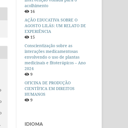
acolhimento
16
AÇÃO EDUCATIVA SOBRE O
AGOSTO LILÁS: UM RELATO DE
EXPERIÊNCIA
15
Conscientização sobre as
interações medicamentosas
envolvendo o uso de plantas
medicinais e fitoterápicos – Ano
2024
9
S
OFICINA DE PRODUÇÃO
CIENTÍFICA EM DIREITOS
O
HUMANOS
9
O
O
IDIOMA
,