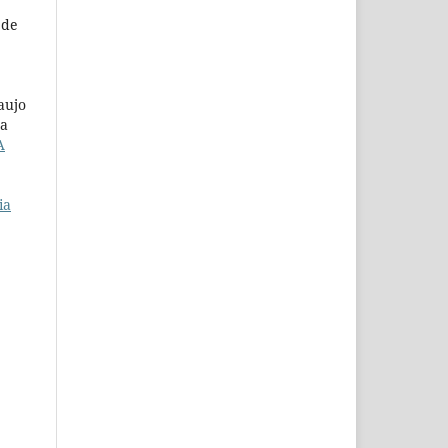
 de
aujo
da
A
ia