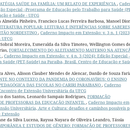
ATÉGIA SAÚDE DA FAMÍLIA: UM RELATO DE EXPERIÊNCIA
,
Cade
dição Especial –Programa de Educação pelo Trabalho para Saúde (P
cação e Saúde - UFCG
Almeida Pinheiro, Francisco Lucas Ferreira Barbosa, Manoel Dion
ITERATURA POPULAR: LEITURAS E INFERÊNCIAS SOBRE SABERES
ERTÃO NORDESTINO
,
Caderno Impacto em Extensão: v. 3 n. 1 (2023
da UFCG
e Sobral Moreira, Esmeralda da Silva Timoteo, Wellington Gomes d
rias,
FORTALECIMENTO DO ALEITAMENTO MATERNO NA ATENÇ
R
,
Caderno Impacto em Extensão: v. 4 n. 3 (2024): Edição Especial 
Saúde (PET-Saúde) na Paraíba, Brasil. Centro de Educação e Saú
a Alves, Alisson Clauber Mendes de Alencar, Danilo de Souza Faria
NTE NO CONTEXTO DA PANDEMIA DO CORONAVÍRUS: O ENSINO
PEDAGÓGICA DAS ESCOLAS NO CARIRI PARAIBANO
,
Caderno
 Encontro de Extensão Universitária da UFCG
to dos Santos, Leonardo Sampaio Rodrigues,
FORMAÇÃO
 DE PROFESSORAS DA EDUCAÇÃO INFANTIL
,
Caderno Impacto em
ensão Universitária, Arte e Cultura: desafios e caminhos possíveis 
e Extensão
ne da Silva Lucena, Rayssa Nayara de Oliveira Leandro, Tássia
MPORÂNEA E ESTUDOS DE GÊNERO: FORMAÇÃO DE PROFESSORE