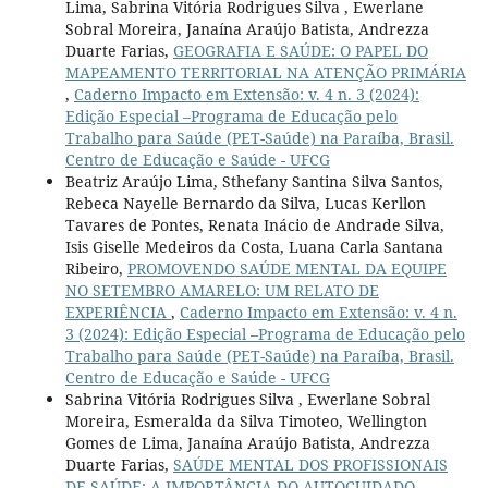
Lima, Sabrina Vitória Rodrigues Silva , Ewerlane
Sobral Moreira, Janaína Araújo Batista, Andrezza
Duarte Farias,
GEOGRAFIA E SAÚDE: O PAPEL DO
MAPEAMENTO TERRITORIAL NA ATENÇÃO PRIMÁRIA
,
Caderno Impacto em Extensão: v. 4 n. 3 (2024):
Edição Especial –Programa de Educação pelo
Trabalho para Saúde (PET-Saúde) na Paraíba, Brasil.
Centro de Educação e Saúde - UFCG
Beatriz Araújo Lima, Sthefany Santina Silva Santos,
Rebeca Nayelle Bernardo da Silva, Lucas Kerllon
Tavares de Pontes, Renata Inácio de Andrade Silva,
Isis Giselle Medeiros da Costa, Luana Carla Santana
Ribeiro,
PROMOVENDO SAÚDE MENTAL DA EQUIPE
NO SETEMBRO AMARELO: UM RELATO DE
EXPERIÊNCIA
,
Caderno Impacto em Extensão: v. 4 n.
3 (2024): Edição Especial –Programa de Educação pelo
Trabalho para Saúde (PET-Saúde) na Paraíba, Brasil.
Centro de Educação e Saúde - UFCG
Sabrina Vitória Rodrigues Silva , Ewerlane Sobral
Moreira, Esmeralda da Silva Timoteo, Wellington
Gomes de Lima, Janaína Araújo Batista, Andrezza
Duarte Farias,
SAÚDE MENTAL DOS PROFISSIONAIS
DE SAÚDE: A IMPORTÂNCIA DO AUTOCUIDADO
,