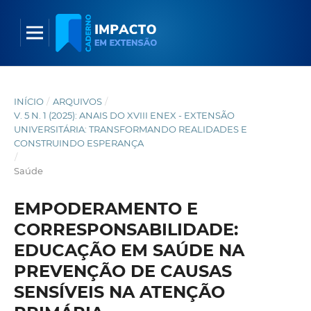
INÍCIO
/
ARQUIVOS
/
V. 5 N. 1 (2025): ANAIS DO XVIII ENEX - EXTENSÃO
UNIVERSITÁRIA: TRANSFORMANDO REALIDADES E
CONSTRUINDO ESPERANÇA
/
Saúde
EMPODERAMENTO E
CORRESPONSABILIDADE:
EDUCAÇÃO EM SAÚDE NA
PREVENÇÃO DE CAUSAS
SENSÍVEIS NA ATENÇÃO