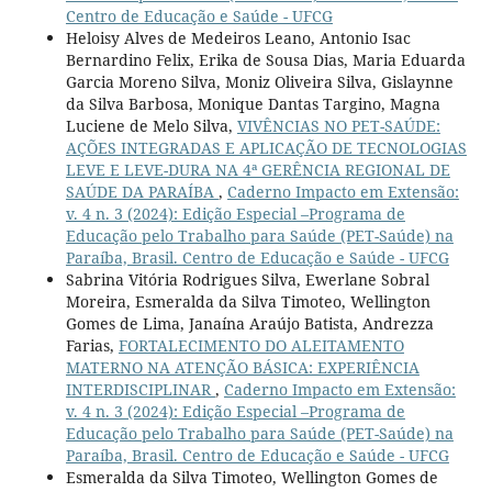
Centro de Educação e Saúde - UFCG
Heloisy Alves de Medeiros Leano, Antonio Isac
Bernardino Felix, Erika de Sousa Dias, Maria Eduarda
Garcia Moreno Silva, Moniz Oliveira Silva, Gislaynne
da Silva Barbosa, Monique Dantas Targino, Magna
Luciene de Melo Silva,
VIVÊNCIAS NO PET-SAÚDE:
AÇÕES INTEGRADAS E APLICAÇÃO DE TECNOLOGIAS
LEVE E LEVE-DURA NA 4ª GERÊNCIA REGIONAL DE
SAÚDE DA PARAÍBA
,
Caderno Impacto em Extensão:
v. 4 n. 3 (2024): Edição Especial –Programa de
Educação pelo Trabalho para Saúde (PET-Saúde) na
Paraíba, Brasil. Centro de Educação e Saúde - UFCG
Sabrina Vitória Rodrigues Silva, Ewerlane Sobral
Moreira, Esmeralda da Silva Timoteo, Wellington
Gomes de Lima, Janaína Araújo Batista, Andrezza
Farias,
FORTALECIMENTO DO ALEITAMENTO
MATERNO NA ATENÇÃO BÁSICA: EXPERIÊNCIA
INTERDISCIPLINAR
,
Caderno Impacto em Extensão:
v. 4 n. 3 (2024): Edição Especial –Programa de
Educação pelo Trabalho para Saúde (PET-Saúde) na
Paraíba, Brasil. Centro de Educação e Saúde - UFCG
Esmeralda da Silva Timoteo, Wellington Gomes de