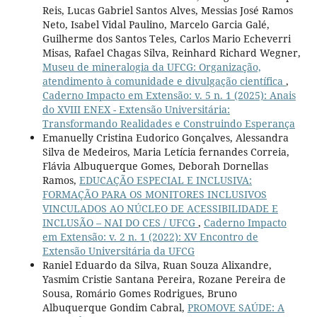
Reis, Lucas Gabriel Santos Alves, Messias José Ramos
Neto, Isabel Vidal Paulino, Marcelo Garcia Galé,
Guilherme dos Santos Teles, Carlos Mario Echeverri
Misas, Rafael Chagas Silva, Reinhard Richard Wegner,
Museu de mineralogia da UFCG: Organização,
atendimento à comunidade e divulgação científica
,
Caderno Impacto em Extensão: v. 5 n. 1 (2025): Anais
do XVIII ENEX - Extensão Universitária:
Transformando Realidades e Construindo Esperança
Emanuelly Cristina Eudorico Gonçalves, Alessandra
Silva de Medeiros, Maria Letícia fernandes Correia,
Flávia Albuquerque Gomes, Deborah Dornellas
Ramos,
EDUCAÇÃO ESPECIAL E INCLUSIVA:
FORMAÇÃO PARA OS MONITORES INCLUSIVOS
VINCULADOS AO NÚCLEO DE ACESSIBILIDADE E
INCLUSÃO – NAI DO CES / UFCG
,
Caderno Impacto
em Extensão: v. 2 n. 1 (2022): XV Encontro de
Extensão Universitária da UFCG
Raniel Eduardo da Silva, Ruan Souza Alixandre,
Yasmim Cristie Santana Pereira, Rozane Pereira de
Sousa, Romário Gomes Rodrigues, Bruno
Albuquerque Gondim Cabral,
PROMOVE SAÚDE: A