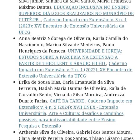
Silva Júnior, Samara da Silva Santos, Maria Francisca
Máximo Dantas,
EDUCAÇÃO INCLUSIVA NO ENSINO
SUPERIOR: DIÁLOGOS REALIZADOS NO MUNICÍPIO DE
CUITÉ-PB.
,
Caderno Impacto em Extensão: v. 3 n. 1
(2023): XVI Encontro de Extensão Universitária da
UFCG
Anna Beatriz Nóbrega de Oliveira, Karla Camilla do
Nascimento, Marina Silva de Medeiros, Paulo
Henriques da Fonseca,
UNIVERSIDADE E IGREJA:
ESTUDOS SOBRE A PARCERIA NA EXTENSÃO A
PARTIR DE THIOLLENT E ARAÚJO FILHO
,
Caderno
Impacto em Extensão: v. 2 n. 1 (2022): XV Encontro de
Extensão Universitária da UFCG
Erika de Sousa Dias, Carla Emanuele da Silva
Ferreira, Hadah Maria Dantas de Oliveira, Raíla de
Carvalho Bento, Virna da Silva Moreira, Andrezza
Duarte Farias,
CAFÉ DA TARDE
,
Caderno Impacto em
Extensão: v. 4 n. 2 (2024): XVII ENEX - Extensão
Universitária, Arte e Cultura: desafios e caminhos
possíveis para indissociabilidade entre Ensino,
Pesquisa e Extensão
Arthemis Silva de Oliveira, Gabriel dos Santos Moura,
Clara Beatriz Pereira Dos Santos, Thiago Lázaro Lopes