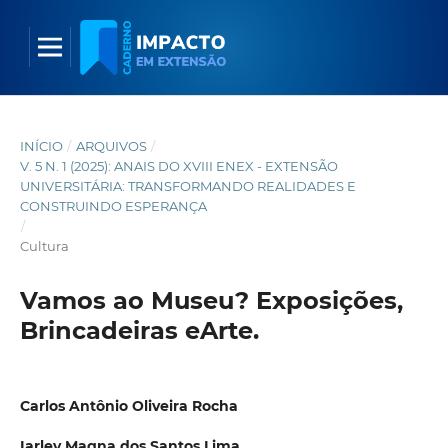
INÍCIO
/
ARQUIVOS
/
V. 5 N. 1 (2025): ANAIS DO XVIII ENEX - EXTENSÃO
UNIVERSITÁRIA: TRANSFORMANDO REALIDADES E
CONSTRUINDO ESPERANÇA
/
Cultura
Vamos ao Museu? Exposições,
Brincadeiras eArte.
Carlos Antônio Oliveira Rocha
Iarley Magna dos Santos Lima