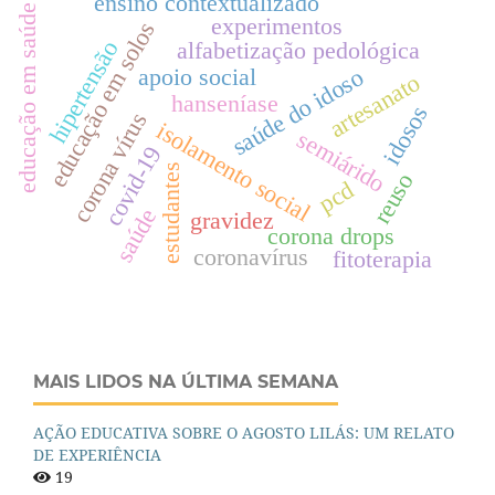
ensino contextualizado
educação em saúde
experimentos
educação em solos
hipertensão
alfabetização pedológica
apoio social
saúde do idoso
artesanato
hanseníase
idosos
corona vírus
isolamento social
semiárido
covid-19
estudantes
reuso
pcd
saúde
gravidez
corona drops
coronavírus
fitoterapia
MAIS LIDOS NA ÚLTIMA SEMANA
AÇÃO EDUCATIVA SOBRE O AGOSTO LILÁS: UM RELATO
DE EXPERIÊNCIA
19