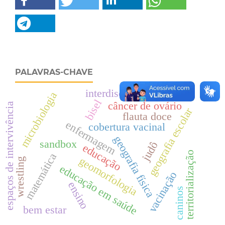
PALAVRAS-CHAVE
interdisciplinaridade
microbiologia
bisel
câncer de ovário
espaços de intervivência
geografia escolar
flauta doce
enfermagem
cobertura vacinal
geografia física
sandbox
judô
educação
territorialização
matemática
geomorfologia
wrestling
educação em saúde
vacinação
ensino
caninos
bem estar