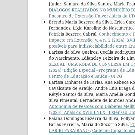
Júnior, Samara da Silva Santos, Maria Fr
DIÁLOGOS REALIZADOS NO MUNICÍPIO DE
Encontro de Extensão Universitária da U
Brenda Maria Bezerra da Silva, Érica Carol
Fernandes, Lígia Karoline do Nascimento,
Patrícia Bezerra Cabral,
Conhecimento e P
Impacto em Extensão: v. 4 n. 2 (2024): XVI
possíveis para indissociabilidade entre En
Larissa da Silva Queiroz, Cecília Rodrigu
do Nascimento, Edjancley Teixeira de Lim
SEXUAL: UMA RODA DE CONVERSA EM 
(2024): Edição Especial –Programa de Edu
Centro de Educação e Saúde - UFCG
Larissa Linhares de Farias, Ana Rebeca R
Cavalcante de Araújo, André Luis Braga da 
Kétyle Santos da Silva, Maria Amélia Gon
Silva Pimental, Bernadete de lourdes And
Autonomia de Pessoas com Diabetes Melli
(2025): Anais do XVIII ENEX - Extensão U
Raiana Domingos Bezerra da Silva, Pollyan
Farias Ferreira, Maria do Socorro Silva,
F
CARIRI PARAIBANO
,
Caderno Impacto em E