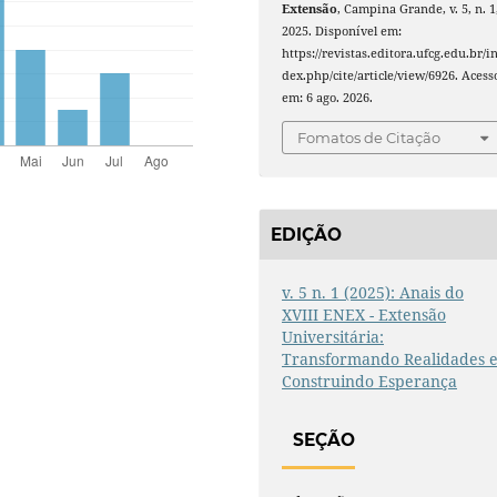
Extensão
, Campina Grande, v. 5, n. 1
2025. Disponível em:
https://revistas.editora.ufcg.edu.br/i
dex.php/cite/article/view/6926. Acess
em: 6 ago. 2026.
Fomatos de Citação
EDIÇÃO
v. 5 n. 1 (2025): Anais do
XVIII ENEX - Extensão
Universitária:
Transformando Realidades 
Construindo Esperança
SEÇÃO