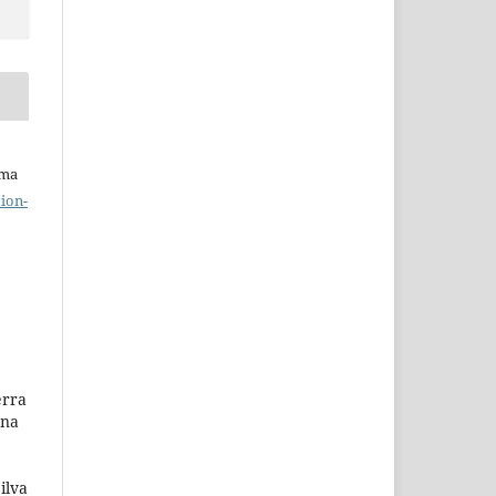
uma
ion-
erra
ana
ilva