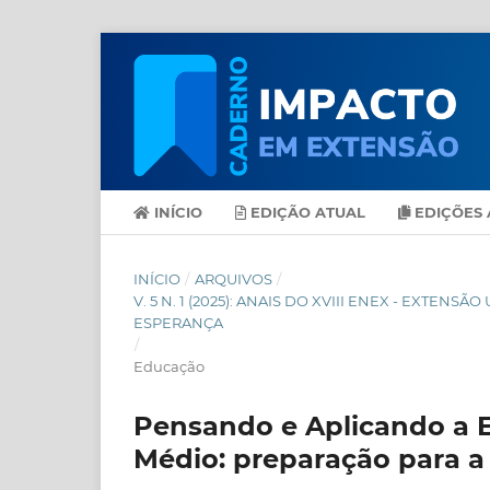
INÍCIO
EDIÇÃO ATUAL
EDIÇÕES 
INÍCIO
/
ARQUIVOS
/
V. 5 N. 1 (2025): ANAIS DO XVIII ENEX - EXT
ESPERANÇA
/
Educação
Pensando e Aplicando a 
Médio: preparação para a