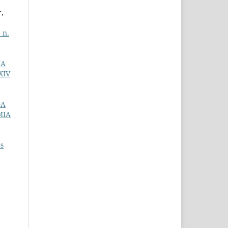
,
 n.
IA
XIV
DA
MIA
os