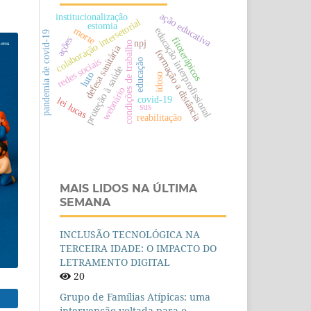
ação educativa
institucionalização
colaboração intersetorial
estomia
morte
educação interprofissional
pandemia de covid-19
ações
fitoterápicos
npj
condições de trabalho
defesa sanitária
formação a distância
redes sociais
educação
proteção à saúde
luto
idoso
webnário
covid-19
lei lucas
sus
reabilitação
MAIS LIDOS NA ÚLTIMA
SEMANA
INCLUSÃO TECNOLÓGICA NA
TERCEIRA IDADE: O IMPACTO DO
LETRAMENTO DIGITAL
20
Grupo de Famílias Atípicas: uma
intervenção voltada para o