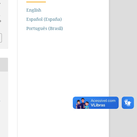
,
English
n
Español (España)
o
Português (Brasil)
e