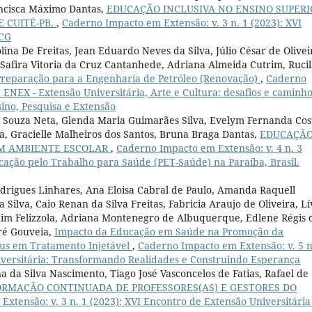
ancisca Máximo Dantas,
EDUCAÇÃO INCLUSIVA NO ENSINO SUPERI
 CUITÉ-PB.
,
Caderno Impacto em Extensão: v. 3 n. 1 (2023): XVI
FCG
ina De Freitas, Jean Eduardo Neves da Silva, Júlio César de Olivei
 Safira Vitoria da Cruz Cantanhede, Adriana Almeida Cutrim, Ruci
reparação para a Engenharia de Petróleo (Renovação)
,
Caderno
I ENEX - Extensão Universitária, Arte e Cultura: desafios e caminh
sino, Pesquisa e Extensão
es Souza Neta, Glenda Maria Guimarães Silva, Evelym Fernanda Cos
a, Gracielle Malheiros dos Santos, Bruna Braga Dantas,
EDUCAÇÃ
UM AMBIENTE ESCOLAR
,
Caderno Impacto em Extensão: v. 4 n. 3
cação pelo Trabalho para Saúde (PET-Saúde) na Paraíba, Brasil.
odrigues Linhares, Ana Eloisa Cabral de Paulo, Amanda Raquell
Silva, Caio Renan da Silva Freitas, Fabricia Araujo de Oliveira, Lí
dim Felizzola, Adriana Montenegro de Albuquerque, Edlene Régis 
ré Gouveia,
Impacto da Educação em Saúde na Promoção da
tus em Tratamento Injetável
,
Caderno Impacto em Extensão: v. 5 n
niversitária: Transformando Realidades e Construindo Esperança
a da Silva Nascimento, Tiago José Vasconcelos de Fatias, Rafael de
ORMAÇÃO CONTINUADA DE PROFESSORES(AS) E GESTORES DO
xtensão: v. 3 n. 1 (2023): XVI Encontro de Extensão Universitária