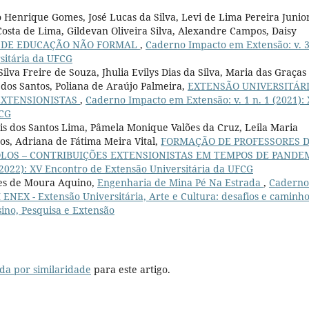
Henrique Gomes, José Lucas da Silva, Levi de Lima Pereira Junior
 Costa de Lima, Gildevan Oliveira Silva, Alexandre Campos, Daisy
S DE EDUCAÇÃO NÃO FORMAL
,
Caderno Impacto em Extensão: v. 3
rsitária da UFCG
ilva Freire de Souza, Jhulia Evilys Dias da Silva, Maria das Graças
dos Santos, Poliana de Araújo Palmeira,
EXTENSÃO UNIVERSITÁR
 EXTENSIONISTAS
,
Caderno Impacto em Extensão: v. 1 n. 1 (2021): 
FCG
ris dos Santos Lima, Pâmela Monique Valões da Cruz, Leila Maria
tos, Adriana de Fátima Meira Vital,
FORMAÇÃO DE PROFESSORES 
LOS – CONTRIBUIÇÕES EXTENSIONISTAS EM TEMPOS DE PANDE
(2022): XV Encontro de Extensão Universitária da UFCG
ges de Moura Aquino,
Engenharia de Mina Pé Na Estrada
,
Caderno
I ENEX - Extensão Universitária, Arte e Cultura: desafios e caminh
sino, Pesquisa e Extensão
da por similaridade
para este artigo.