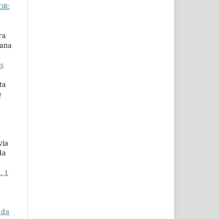
OR:
ra
lana
os
ta
O
via
da
. 1
 da