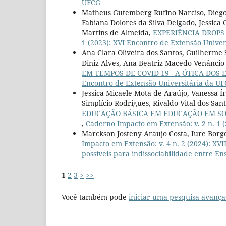
UFCG
Matheus Gutemberg Rufino Narciso, Diego 
Fabiana Dolores da Silva Delgado, Jessica
Martins de Almeida,
EXPERIÊNCIA DROP
1 (2023): XVI Encontro de Extensão Unive
Ana Clara Oliveira dos Santos, Guilherme S
Diniz Alves, Ana Beatriz Macedo Venâncio 
EM TEMPOS DE COVID-19 - A ÓTICA DOS
Encontro de Extensão Universitária da U
Jessica Micaele Mota de Araújo, Vanessa Í
Simplício Rodrigues, Rivaldo Vital dos San
EDUCAÇÃO BÁSICA EM EDUCAÇÃO EM SO
,
Caderno Impacto em Extensão: v. 2 n. 1 
Marckson Josteny Araujo Costa, Iure Bor
Impacto em Extensão: v. 4 n. 2 (2024): XVI
possíveis para indissociabilidade entre En
1
2
3
>
>>
Você também pode
iniciar uma pesquisa avança