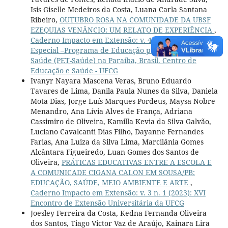
Isis Giselle Medeiros da Costa, Luana Carla Santana
Ribeiro,
OUTUBRO ROSA NA COMUNIDADE DA UBSF
EZEQUIAS VENÂNCIO: UM RELATO DE EXPERIÊNCIA
,
Caderno Impacto em Extensão: v. 4 n. 3 (2024): Edição
Especial –Programa de Educação pelo Trabalho para
Saúde (PET-Saúde) na Paraíba, Brasil. Centro de
Educação e Saúde - UFCG
Ivanyr Nayara Mascena Veras, Bruno Eduardo
Tavares de Lima, Danila Paula Nunes da Silva, Daniela
Mota Dias, Jorge Luís Marques Pordeus, Maysa Nobre
Menandro, Ana Lívia Alves de França, Adriana
Cassimiro de Oliveira, Kamilla Kevia da Silva Galvão,
Luciano Cavalcanti Dias Filho, Dayanne Fernandes
Farias, Ana Luiza da Silva Lima, Marcilânia Gomes
Alcântara Figueiredo, Luan Gomes dos Santos de
Oliveira,
PRÁTICAS EDUCATIVAS ENTRE A ESCOLA E
A COMUNICADE CIGANA CALON EM SOUSA/PB:
EDUCAÇÃO, SAÚDE, MEIO AMBIENTE E ARTE
,
Caderno Impacto em Extensão: v. 3 n. 1 (2023): XVI
Encontro de Extensão Universitária da UFCG
Joesley Ferreira da Costa, Kedna Fernanda Oliveira
dos Santos, Tiago Victor Vaz de Araújo, Kainara Lira