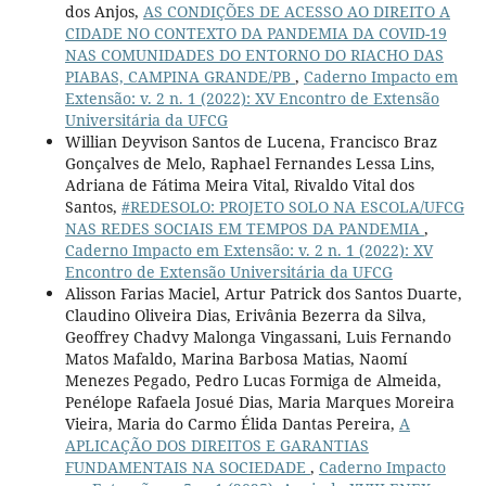
dos Anjos,
AS CONDIÇÕES DE ACESSO AO DIREITO A
CIDADE NO CONTEXTO DA PANDEMIA DA COVID-19
NAS COMUNIDADES DO ENTORNO DO RIACHO DAS
PIABAS, CAMPINA GRANDE/PB
,
Caderno Impacto em
Extensão: v. 2 n. 1 (2022): XV Encontro de Extensão
Universitária da UFCG
Willian Deyvison Santos de Lucena, Francisco Braz
Gonçalves de Melo, Raphael Fernandes Lessa Lins,
Adriana de Fátima Meira Vital, Rivaldo Vital dos
Santos,
#REDESOLO: PROJETO SOLO NA ESCOLA/UFCG
NAS REDES SOCIAIS EM TEMPOS DA PANDEMIA
,
Caderno Impacto em Extensão: v. 2 n. 1 (2022): XV
Encontro de Extensão Universitária da UFCG
Alisson Farias Maciel, Artur Patrick dos Santos Duarte,
Claudino Oliveira Dias, Erivânia Bezerra da Silva,
Geoffrey Chadvy Malonga Vingassani, Luis Fernando
Matos Mafaldo, Marina Barbosa Matias, Naomí
Menezes Pegado, Pedro Lucas Formiga de Almeida,
Penélope Rafaela Josué Dias, Maria Marques Moreira
Vieira, Maria do Carmo Élida Dantas Pereira,
A
APLICAÇÃO DOS DIREITOS E GARANTIAS
FUNDAMENTAIS NA SOCIEDADE
,
Caderno Impacto