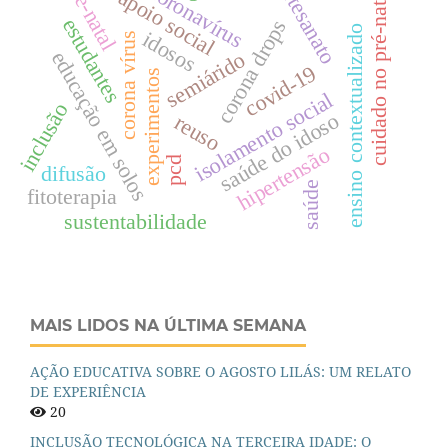
pré-natal
artesanato
coronavírus
cuidado no pré-natal
apoio social
estudantes
corona drops
ensino contextualizado
idosos
corona vírus
educação em solos
semiárido
covid-19
experimentos
isolamento social
inclusão
saúde do idoso
reuso
hipertensão
pcd
difusão
saúde
fitoterapia
sustentabilidade
MAIS LIDOS NA ÚLTIMA SEMANA
AÇÃO EDUCATIVA SOBRE O AGOSTO LILÁS: UM RELATO
DE EXPERIÊNCIA
20
INCLUSÃO TECNOLÓGICA NA TERCEIRA IDADE: O