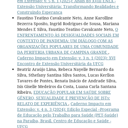
em Extensão: v. 5 n. 1 (2025): Anais do XVIII ENEX -
Extensão Universitária: Transformando Realidades e
Construindo Esperança
Faustino Teatino Cavalcante Neto, Anne Karolline
Bezerra Sposito, Ingrid Rodrigues de Sousa, Mariana
Mendes E Silva, Faustino Teatino Cavalcante Neto,
O
ENFRENTAMENTO ÀS DESIGUALDADES SOCIAIS EM
CONTEXTO DE PANDEMIA: UM DIÁLOGO COM AS
ORGANIZAÇÕES POPULARES DE UMA COMUNIDADE
DA PERIFERIA URBANA DE CAMPINA GRANDE
,
Caderno Impacto em Extensão: v. 3 n. 1 (2023): XVI
Encontro de Extensão Universitária da UFCG
Beatriz Araújo Lima, Rebeca Nayelle Bernardo da
Silva, Sthefany Santina Silva Santos, Lucas Kerllon
Tavares de Pontes, Renata Inácio de Andrade Silva,
Isis Giselle Medeiros da Costa, Luana Carla Santana
Ribeiro,
EDUCAÇÃO POPULAR EM SAÚDE SOBRE
GÊNERO, SEXUALIDADE E PREVENÇÃO DE ISTs:
RELATO DE EXPERIÊNCIA
,
Caderno Impacto em
Extensão: v. 4 n. 3 (2024): Edição Especial –Programa
de Educação pelo Trabalho para Saúde (PET-Saúde)
na Paraíba, Brasil. Centro de Educação e Saúde -
UFCG