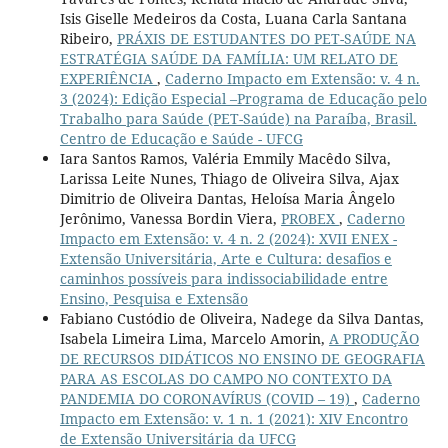
Isis Giselle Medeiros da Costa, Luana Carla Santana
Ribeiro,
PRÁXIS DE ESTUDANTES DO PET-SAÚDE NA
ESTRATÉGIA SAÚDE DA FAMÍLIA: UM RELATO DE
EXPERIÊNCIA
,
Caderno Impacto em Extensão: v. 4 n.
3 (2024): Edição Especial –Programa de Educação pelo
Trabalho para Saúde (PET-Saúde) na Paraíba, Brasil.
Centro de Educação e Saúde - UFCG
Iara Santos Ramos, Valéria Emmily Macêdo Silva,
Larissa Leite Nunes, Thiago de Oliveira Silva, Ajax
Dimitrio de Oliveira Dantas, Heloísa Maria Ângelo
Jerônimo, Vanessa Bordin Viera,
PROBEX
,
Caderno
Impacto em Extensão: v. 4 n. 2 (2024): XVII ENEX -
Extensão Universitária, Arte e Cultura: desafios e
caminhos possíveis para indissociabilidade entre
Ensino, Pesquisa e Extensão
Fabiano Custódio de Oliveira, Nadege da Silva Dantas,
Isabela Limeira Lima, Marcelo Amorin,
A PRODUÇÃO
DE RECURSOS DIDÁTICOS NO ENSINO DE GEOGRAFIA
PARA AS ESCOLAS DO CAMPO NO CONTEXTO DA
PANDEMIA DO CORONAVÍRUS (COVID – 19)
,
Caderno
Impacto em Extensão: v. 1 n. 1 (2021): XIV Encontro
de Extensão Universitária da UFCG