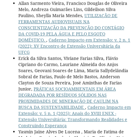
Allan Sarmento Vieira, Francisco Douglas de Oliveira
Melo, Andreza Guimarães Lins, Gildeilson Silva
Paulino, Sheylla Maria Mendes,
UTILIZAÇÃO DE
FERRAMENTAS AUDIOVISUAIS NA
CONSCIENTIZAÇÃO DA PREVENÇÃO DO CONTÁGIO
DA COVID-19 PELA ÁGUA E PELO ESGOTO
DOMÉSTICO.
,
Caderno Impacto em Extensão: v. 2 n. 1
(2022): XV Encontro de Extensão Universitária da
UFCG
Erick da Silva Santos, Viviane Farias Silva, Flávio
Cipriano do Carmo, Lauriane Almeida dos Anjos
Soares, Geovani Soares de Lima, Maria Sallydelândia
Sobral de Farias, Paulo de Melo Bastos, Anderson
Clayton de Souza Pereira, José Aminthas de Farias
Junior,
PRÁTICAS SOCIOAMBIENTAIS EM ÁREA
DEGRADADA POR RESÍDUOS SÓLIDOS NAS
PROXIMIDADES DE MINERAÇÃO DE CAULIM NA
BUSCA DA SUSTENTABILIDADE
,
Caderno Impacto em
Extensão: v. 5 n. 1 (2025): Anais do XVIII ENEX -
Extensão Universitária: Transformando Realidades e
Construindo Esperança
Yasmin Jaine Alves De Lucena , Maria de Fatima de