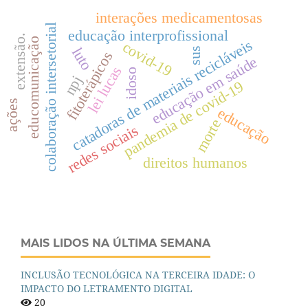
interações medicamentosas
colaboração intersetorial
educação interprofissional
extensão.
educomunicação
catadoras de materiais recicláveis
covid-19
luto
sus
fitoterápicos
educação em saúde
lei lucas
idoso
npj
pandemia de covid-19
ações
educação
morte
redes sociais
direitos humanos
MAIS LIDOS NA ÚLTIMA SEMANA
INCLUSÃO TECNOLÓGICA NA TERCEIRA IDADE: O
IMPACTO DO LETRAMENTO DIGITAL
20