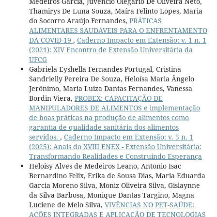
Medeiros Garcia, Juvêncio Olegário De Oliveira Neto,
Thamirys De Luna Souza, Maíra Felinto Lopes, Maria
do Socorro Araújo Fernandes,
PRÁTICAS
ALIMENTARES SAUDÁVEIS PARA O ENFRENTAMENTO
DA COVID-19
,
Caderno Impacto em Extensão: v. 1 n. 1
(2021): XIV Encontro de Extensão Universitária da
UFCG
Gabriela Eyshella Fernandes Portugal, Cristina
Sandrielly Pereira De Souza, Heloísa Maria Ângelo
Jerônimo, Maria Luiza Dantas Fernandes, Vanessa
Bordin Viera,
PROBEX: CAPACITAÇÃO DE
MANIPULADORES DE ALIMENTOS e implementação
de boas práticas na produção de alimentos como
garantia de qualidade sanitária dos alimentos
servidos.
,
Caderno Impacto em Extensão: v. 5 n. 1
(2025): Anais do XVIII ENEX - Extensão Universitária:
Transformando Realidades e Construindo Esperança
Heloisy Alves de Medeiros Leano, Antonio Isac
Bernardino Felix, Erika de Sousa Dias, Maria Eduarda
Garcia Moreno Silva, Moniz Oliveira Silva, Gislaynne
da Silva Barbosa, Monique Dantas Targino, Magna
Luciene de Melo Silva,
VIVÊNCIAS NO PET-SAÚDE:
AÇÕES INTEGRADAS E APLICAÇÃO DE TECNOLOGIAS