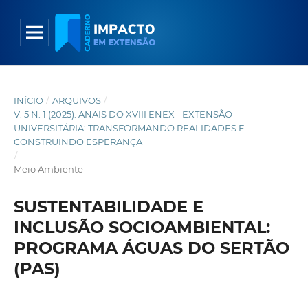
INÍCIO
/
ARQUIVOS
/
V. 5 N. 1 (2025): ANAIS DO XVIII ENEX - EXTENSÃO
UNIVERSITÁRIA: TRANSFORMANDO REALIDADES E
CONSTRUINDO ESPERANÇA
/
Meio Ambiente
SUSTENTABILIDADE E
INCLUSÃO SOCIOAMBIENTAL:
PROGRAMA ÁGUAS DO SERTÃO
(PAS)