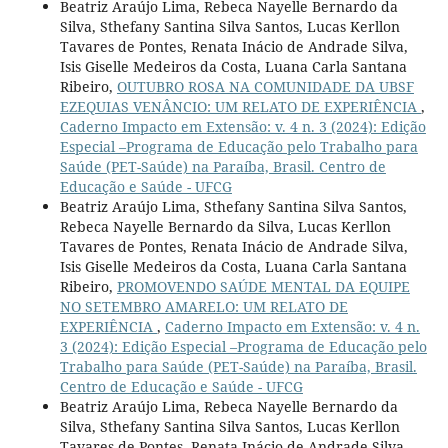
Beatriz Araújo Lima, Rebeca Nayelle Bernardo da
Silva, Sthefany Santina Silva Santos, Lucas Kerllon
Tavares de Pontes, Renata Inácio de Andrade Silva,
Isis Giselle Medeiros da Costa, Luana Carla Santana
Ribeiro,
OUTUBRO ROSA NA COMUNIDADE DA UBSF
EZEQUIAS VENÂNCIO: UM RELATO DE EXPERIÊNCIA
,
Caderno Impacto em Extensão: v. 4 n. 3 (2024): Edição
Especial –Programa de Educação pelo Trabalho para
Saúde (PET-Saúde) na Paraíba, Brasil. Centro de
Educação e Saúde - UFCG
Beatriz Araújo Lima, Sthefany Santina Silva Santos,
Rebeca Nayelle Bernardo da Silva, Lucas Kerllon
Tavares de Pontes, Renata Inácio de Andrade Silva,
Isis Giselle Medeiros da Costa, Luana Carla Santana
Ribeiro,
PROMOVENDO SAÚDE MENTAL DA EQUIPE
NO SETEMBRO AMARELO: UM RELATO DE
EXPERIÊNCIA
,
Caderno Impacto em Extensão: v. 4 n.
3 (2024): Edição Especial –Programa de Educação pelo
Trabalho para Saúde (PET-Saúde) na Paraíba, Brasil.
Centro de Educação e Saúde - UFCG
Beatriz Araújo Lima, Rebeca Nayelle Bernardo da
Silva, Sthefany Santina Silva Santos, Lucas Kerllon
Tavares de Pontes, Renata Inácio de Andrade Silva,