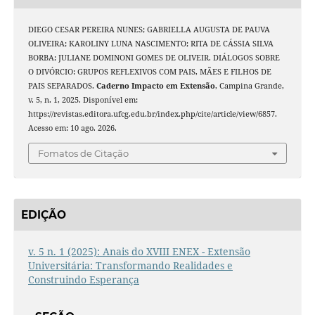
DIEGO CESAR PEREIRA NUNES; GABRIELLA AUGUSTA DE PAUVA
OLIVEIRA; KAROLINY LUNA NASCIMENTO; RITA DE CÁSSIA SILVA
BORBA; JULIANE DOMINONI GOMES DE OLIVEIR. DIÁLOGOS SOBRE
O DIVÓRCIO: GRUPOS REFLEXIVOS COM PAIS, MÃES E FILHOS DE
PAIS SEPARADOS.
Caderno Impacto em Extensão
, Campina Grande,
v. 5, n. 1, 2025. Disponível em:
https://revistas.editora.ufcg.edu.br/index.php/cite/article/view/6857.
Acesso em: 10 ago. 2026.
Fomatos de Citação
EDIÇÃO
v. 5 n. 1 (2025): Anais do XVIII ENEX - Extensão
Universitária: Transformando Realidades e
Construindo Esperança