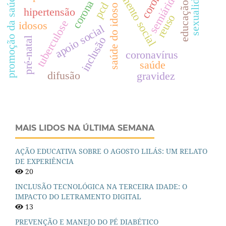
isolamento social
corona vírus
sexualidade
semiárido
promoção da saúde
pcd
saúde do idoso
hipertensão
reuso
tuberculose
idosos
apoio social
inclusão
pré-natal
coronavírus
saúde
difusão
gravidez
MAIS LIDOS NA ÚLTIMA SEMANA
AÇÃO EDUCATIVA SOBRE O AGOSTO LILÁS: UM RELATO
DE EXPERIÊNCIA
20
INCLUSÃO TECNOLÓGICA NA TERCEIRA IDADE: O
IMPACTO DO LETRAMENTO DIGITAL
13
PREVENÇÃO E MANEJO DO PÉ DIABÉTICO