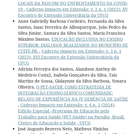
LOCAIS DA PASCOM NO ENFRENTAMENTO DA COVID-
19
,
Caderno Impacto em Extensão: v. 2 n. 1 (2022): XV
Encontro de Extensão Universitária da UFCG
Anne Gabrielly Barbosa Cordeiro, Fernanda da Silva
Santos, Isaac Ferreira de Albuquerque, João Pedro da
Silva Júnior, Samara da Silva Santos, Maria Francisca
Máximo Dantas,
EDUCAÇÃO INCLUSIVA NO ENSINO
SUPERIOR: DIÁLOGOS REALIZADOS NO MUNICÍPIO DE
CUITÉ-PB.
,
Caderno Impacto em Extensão: v. 3 n. 1
(2023): XVI Encontro de Extensão Universitária da
UFCG
Adrizia Ferreira dos Santos, Alandson Antôny de
Medeiros Costa2, Isabela Gonçalves da Silva, Taís
Martins de Sousa, Gislaynne da Silva Barbosa, Yonara
Oliveira,
O PET-SAÚDE COMO ESTRATÉGIA DE
INTEGRAÇÃO ENSINO-SERVIÇO-COMUNIDADE:
RELATO DE EXPERIÊNCIA NA IV GERÊNCIA DE SAÚDE
,
Caderno Impacto em Extensão: v. 4 n. 3 (2024):
Edição Especial –Programa de Educação pelo
Trabalho para Saúde (PET-Saúde) na Paraíba, Brasil.
Centro de Educação e Saúde - UFCG
José Augusto Bezerra Neto, Matheus Vinícius