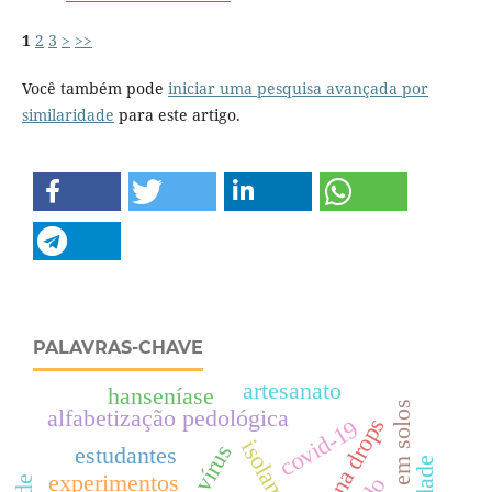
1
2
3
>
>>
Você também pode
iniciar uma pesquisa avançada por
similaridade
para este artigo.
PALAVRAS-CHAVE
artesanato
hanseníase
educação em solos
alfabetização pedológica
corona drops
covid-19
estudantes
experimentos